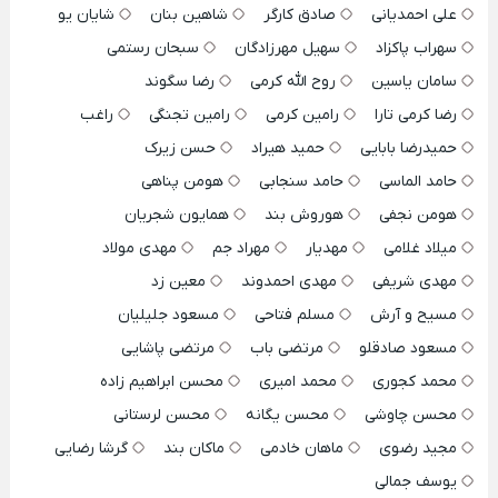
علی احمدیانی
صادق کارگر
شاهین بنان
شایان یو
سهراب پاکزاد
سهیل مهرزادگان
سبحان رستمی
سامان یاسین
روح الله کرمی
رضا سگوند
رضا کرمی تارا
رامین کرمی
رامین تجنگی
راغب
حمیدرضا بابایی
حمید هیراد
حسن زیرک
حامد الماسی
حامد سنجابی
هومن پناهی
هومن نجفی
هوروش بند
همایون شجریان
میلاد غلامی
مهدیار
مهراد جم
مهدی مولاد
مهدی شریفی
مهدی احمدوند
معین زد
مسیح و آرش
مسلم فتاحی
مسعود جلیلیان
مسعود صادقلو
مرتضی باب
مرتضی پاشایی
محمد کجوری
محمد امیری
محسن ابراهیم زاده
محسن چاوشی
محسن یگانه
محسن لرستانی
مجید رضوی
ماهان خادمی
ماکان بند
گرشا رضایی
یوسف جمالی