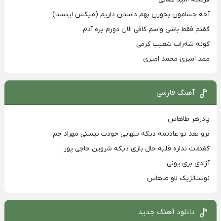
آخه چشامون بخورن بهم داستان داریم (میکس اینستا)
گفتم فقط باشی واسم کافی الان دورم پره آدم
کونه شه‌راب شعیب کرمی
ممد امیری محمد امیری
آهنگ فارسی
پادزهر طاهاس
برو بعد تو عادتمه دیگه تنهایی خودت نیستی مهراد جم
گفتمت نداره قلبه حال بازی دیگه شروین حاجی پور
آزادی بری یونی
نوستالژیک لاو طاهاس
دانلود آهنگ جدید