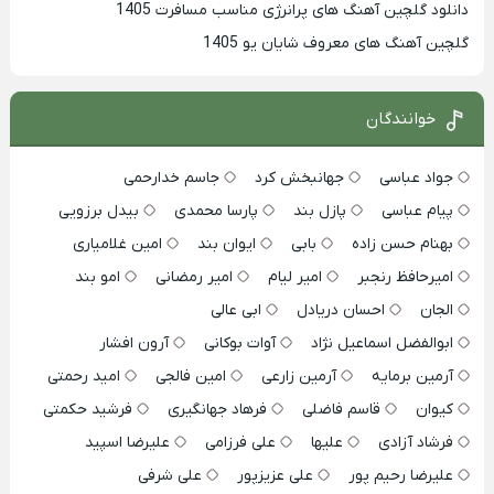
دانلود گلچین آهنگ های پرانرژی مناسب مسافرت 1405
گلچین آهنگ های معروف شایان یو 1405
خوانندگان
جواد عباسی
جهانبخش کرد
جاسم خدارحمی
پیام عباسی
پازل بند
پارسا محمدی
بیدل برزویی
بهنام حسن زاده
بابی
ایوان بند
امین غلامیاری
امیرحافظ رنجبر
امیر لیام
امیر رمضانی
امو بند
الجان
احسان دریادل
ابی عالی
ابوالفضل اسماعیل نژاد
آوات بوکانی
آرون افشار
آرمین برمایه
آرمین زارعی
امین فالجی
امید رحمتی
کیوان
قاسم فاضلی
فرهاد جهانگیری
فرشید حکمتی
فرشاد آزادی
علیها
علی فرزامی
علیرضا اسپید
علیرضا رحیم پور
علی عزیزپور
علی شرفی