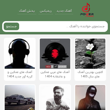
آهنگ جدید
ریمیکس
پخش آهنگ
جستجو
گلچین بهترین آهنگ
آهنگ های عربی غمگین
آهنگ های غمگین و
های سال 1405
و عاشقانه 1404
گریه آور جدید 1404