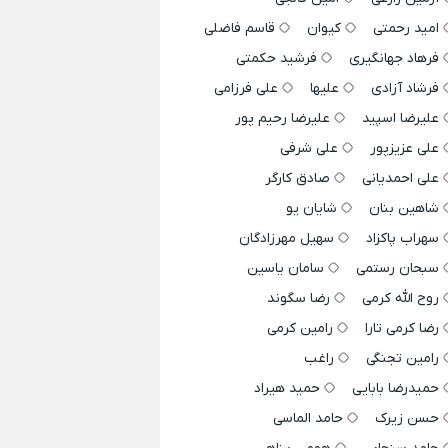
امید رحمتی
کیوان
قاسم فاضلی
فرهاد جهانگیری
فرشید حکمتی
فرشاد آزادی
علیها
علی فرزامی
علیرضا اسپید
علیرضا رحیم پور
علی عزیزپور
علی شرفی
علی احمدیانی
صادق کارگر
شاهین بنان
شایان یو
سهراب پاکزاد
سهیل مهرزادگان
سبحان رستمی
سامان یاسین
روح الله کرمی
رضا سگوند
رضا کرمی تارا
رامین کرمی
رامین تجنگی
راغب
حمیدرضا بابایی
حمید هیراد
حسن زیرک
حامد الماسی