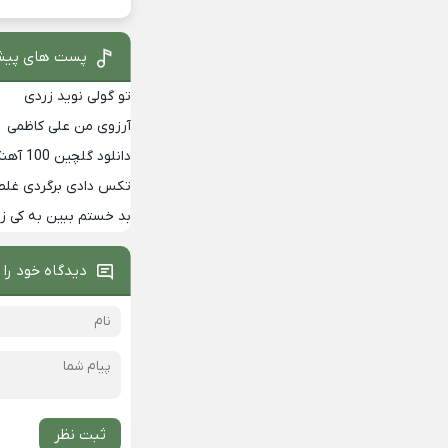
پست های پیش
تو گولی نوید زردی
آرزوی من علی کاظمی
دانلود گلچین 100 آهنگ برتر دهه 90
تکس دادی برگردی غلط
بد خستم ببین به کی 
دیدگاه خود را 
ثبت نظر