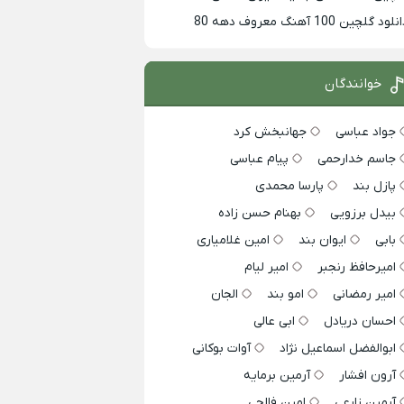
لود گلچین 100 آهنگ معروف دهه 80
خوانندگان
جواد عباسی
جهانبخش کرد
جاسم خدارحمی
پیام عباسی
پازل بند
پارسا محمدی
بیدل برزویی
بهنام حسن زاده
بابی
ایوان بند
امین غلامیاری
امیرحافظ رنجبر
امیر لیام
امیر رمضانی
امو بند
الجان
احسان دریادل
ابی عالی
ابوالفضل اسماعیل نژاد
آوات بوکانی
آرون افشار
آرمین برمایه
آرمین زارعی
امین فالجی