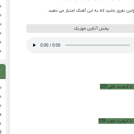
د
ولین نفری باشید که به این آهنگ امتیاز می دهید.
د
د
پخش آنلاین موزیک
د
د
د
ا کیفیت عالی 320
د
ط
د
هی
با کیفیت خوب 128
دان
گ