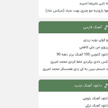
ه تایی علیرضا اسپید
وا بارونیه مو چتری بهت نمیاد (میکس شاد)
آهنگ فارسی
و گولی نوید زردی
رزوی من علی کاظمی
لود گلچین 100 آهنگ برتر دهه 90
کس دادی برگردی غلط کردی محمد امیری
د خستم ببین به کی زدی همسنگر محمد امیری
دانلود آهنگ جدید
انلود آهنگ بلوچی
انلود آهنگ ترکی