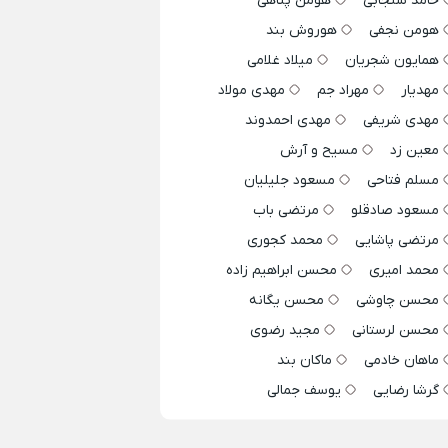
حامد سنجابی
هومن پناهی
هومن نجفی
هوروش بند
همایون شجریان
میلاد غلامی
مهدیار
مهراد جم
مهدی مولاد
مهدی شریفی
مهدی احمدوند
معین زد
مسیح و آرش
مسلم فتاحی
مسعود جلیلیان
مسعود صادقلو
مرتضی باب
مرتضی پاشایی
محمد کجوری
محمد امیری
محسن ابراهیم زاده
محسن چاوشی
محسن یگانه
محسن لرستانی
مجید رضوی
ماهان خادمی
ماکان بند
گرشا رضایی
یوسف جمالی