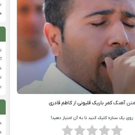
ن
ه
ت
آ
دان
ت
ب
تن آهنگ
کمر باریک قلیونی
از
کاظم قادری
روی یک ستاره کلیک کنید تا به آن امتیاز دهید!
د
د