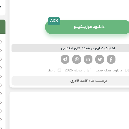
دان
ADS
دانلــود موزیــکیـــو
اشتراک گذاری در شبکه های اجتماعی
فیسوک
تویتر
لینکدین
واتساپ
تلگرام
دانلود آهنگ جدید
8 جولای 2026
0 نظر
برچسب ها :
کاظم قادری