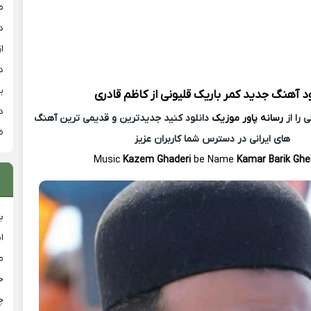
م
د
از
د
ی
ود آهنگ جدید
کمر باریک قلیونی از
کاظم قادری
د
 را از
رسانه پاور موزیک
دانلود کنید جدیدترین و قدیمی ترین آهنگ
ض
های ایرانی در دسترس شما کاربران عزیز
Music
Kazem Ghaderi
be Name
Kamar Barik Ghe
ب
ا
م
خ
چ