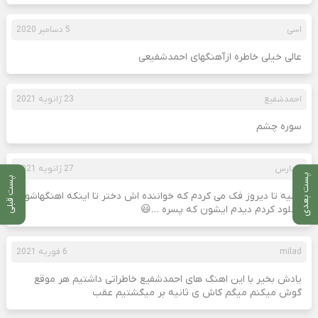
اسی
5 دسامبر 2020
عالی خیلی خاطره ازآهنگهای احمدشفیعی
احمدشفیع
23 ژانویه 2021
سوره چشم
دادارس
27 ژانویه 2021
پست بعدی
پست قبلی
عالیه تا دیروز فک می کردم که خواننده اش دختر تا اینکه اهنگهاشو
دانلود کردم دیدم ایشون که پسره …😃
milad
6 فوریه 2021
یادش بخیر با این اهنگ های احمدشفیع خاطراتی داشتیم هر موقع
گوش میکنم میگم کاش ی ثانیه بر میگشتیم عقب