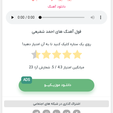
دانلود آهنگ
فول آهنگ های احمد شفیعی
روی یک ستاره کلیک کنید تا به آن امتیاز دهید!
میانگین امتیاز
4.3
/ 5. شمارش آرا:
23
ADS
دانلــود موزیــکیـــو
اشتراک گذاری در شبکه های اجتماعی
فیسوک
تویتر
لینکدین
واتساپ
تلگرام