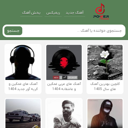
آهنگ جدید
ریمیکس
پخش آهنگ
جستجو
گلچین بهترین آهنگ
آهنگ های عربی غمگین
آهنگ های غمگین و
های سال 1405
و عاشقانه 1404
گریه آور جدید 1404