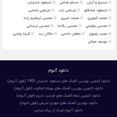
مسیح و آرش
مسلم فتاحی
مسعود جلیلیان
مسعود صادقلو
مرتضی باب
مرتضی پاشایی
محمد کجوری
محمد امیری
محسن ابراهیم زاده
محسن چاوشی
محسن یگانه
محسن لرستانی
مجید رضوی
ماهان خادمی
ماکان بند
گرشا رضایی
یوسف جمالی
دانلود آلبوم
دانلود گلچین بهترین آهنگ های مسعود جلیلیان 1405 (فول آلبوم)
دانلود گلچین بهترین آهنگ های بهنام کمالوند (فول آلبوم)
دانلود گلچین تمام آهنگ های فرشید نادری (فول آلبوم)
دانلود بهترین آهنگ های مهدی شریفی (فول البوم)
دانلود آلبوم فریک از پیام عباسی