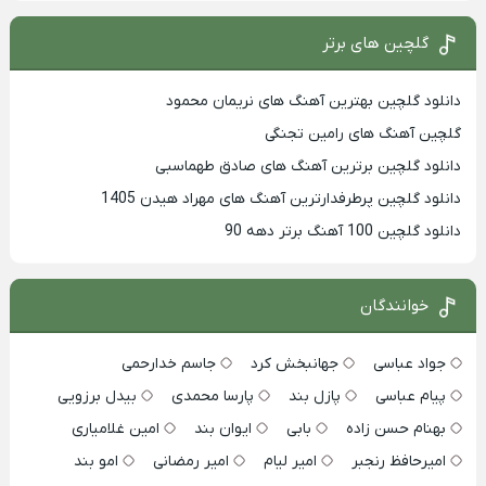
گلچین های برتر
دانلود گلچین بهترین آهنگ های نریمان محمود
گلچین آهنگ های رامین تجنگی
دانلود گلچین برترین آهنگ های صادق طهماسبی
دانلود گلچین پرطرفدارترین آهنگ های مهراد هیدن 1405
دانلود گلچین 100 آهنگ برتر دهه 90
خوانندگان
جواد عباسی
جهانبخش کرد
جاسم خدارحمی
پیام عباسی
پازل بند
پارسا محمدی
بیدل برزویی
بهنام حسن زاده
بابی
ایوان بند
امین غلامیاری
امیرحافظ رنجبر
امیر لیام
امیر رمضانی
امو بند