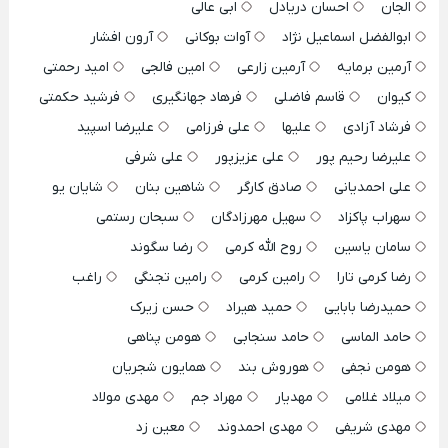
الجان
احسان دریادل
ابی عالی
ابوالفضل اسماعیل نژاد
آوات بوکانی
آرون افشار
آرمین برمایه
آرمین زارعی
امین فالجی
امید رحمتی
کیوان
قاسم فاضلی
فرهاد جهانگیری
فرشید حکمتی
فرشاد آزادی
علیها
علی فرزامی
علیرضا اسپید
علیرضا رحیم پور
علی عزیزپور
علی شرفی
علی احمدیانی
صادق کارگر
شاهین بنان
شایان یو
سهراب پاکزاد
سهیل مهرزادگان
سبحان رستمی
سامان یاسین
روح الله کرمی
رضا سگوند
رضا کرمی تارا
رامین کرمی
رامین تجنگی
راغب
حمیدرضا بابایی
حمید هیراد
حسن زیرک
حامد الماسی
حامد سنجابی
هومن پناهی
هومن نجفی
هوروش بند
همایون شجریان
میلاد غلامی
مهدیار
مهراد جم
مهدی مولاد
مهدی شریفی
مهدی احمدوند
معین زد