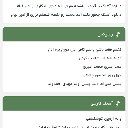
دانلود آهنگ تا قیامت باشمه هرچی که دادی یادگاری از امیر لیام
دانلود آهنگ چجور دلت آمد دست رو نقطه ضعفم بزاری از امیر لیام
ریمیکس
گفتم فقط باشی واسم کافی الان دورم پره آدم
کونه شه‌راب شعیب کرمی
ممد امیری محمد امیری
چهل روز محسن چاوشی
پیش منی اما دلت پیش اونه مهدی احمدوند
آهنگ فارسی
واله آرمین کوشکباغی
این روزا انگار دو نفرم یکی دوس داره شلوغ کنه اردلان