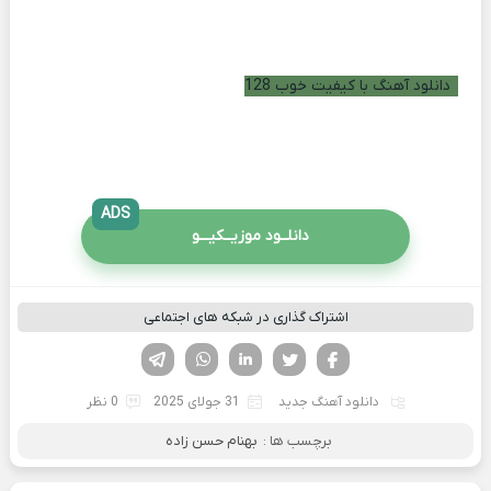
دانلود آهنگ با کیفیت خوب 128
ADS
دانلــود موزیــکیـــو
اشتراک گذاری در شبکه های اجتماعی
فیسوک
تویتر
لینکدین
واتساپ
تلگرام
دانلود آهنگ جدید
31 جولای 2025
0 نظر
برچسب ها :
بهنام حسن زاده