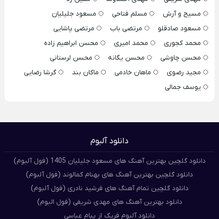
مسیح و آرش
مسلم فتاحی
مسعود جلیلیان
مسعود صادقلو
مرتضی باب
مرتضی پاشایی
محمد کجوری
محمد امیری
محسن ابراهیم زاده
محسن چاوشی
محسن یگانه
محسن لرستانی
مجید رضوی
ماهان خادمی
ماکان بند
گرشا رضایی
یوسف جمالی
دانلود آلبوم
دانلود گلچین بهترین آهنگ های مسعود جلیلیان 1405 (فول آلبوم)
دانلود گلچین بهترین آهنگ های بهنام کمالوند (فول آلبوم)
دانلود گلچین تمام آهنگ های فرشید نادری (فول آلبوم)
دانلود بهترین آهنگ های مهدی شریفی (فول البوم)
دانلود آلبوم فریک از پیام عباسی