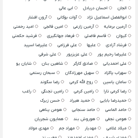
الجان
احسان دریادل
ابی عالی
ابوالفضل اسماعیل نژاد
آوات بوکانی
آرون افشار
آرمین برمایه
آرمین زارعی
امین فالجی
امید رحمتی
کیوان
قاسم فاضلی
فرهاد جهانگیری
فرشید حکمتی
فرشاد آزادی
علیها
علی فرزامی
علیرضا اسپید
علیرضا رحیم پور
علی عزیزپور
علی شرفی
علی احمدیانی
صادق کارگر
شاهین بنان
شایان یو
سهراب پاکزاد
سهیل مهرزادگان
سبحان رستمی
سامان یاسین
روح الله کرمی
رضا سگوند
رضا کرمی تارا
رامین کرمی
رامین تجنگی
راغب
حمیدرضا بابایی
حمید هیراد
حسن زیرک
حامد الماسی
حامد سنجابی
هومن پناهی
هومن نجفی
هوروش بند
همایون شجریان
میلاد غلامی
مهدیار
مهراد جم
مهدی مولاد
مهدی شریفی
مهدی احمدوند
معین زد