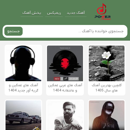
آهنگ جدید
ریمیکس
پخش آهنگ
جستجو
گلچین بهترین آهنگ
آهنگ های عربی غمگین
آهنگ های غمگین و
های سال 1405
و عاشقانه 1404
گریه آور جدید 1404