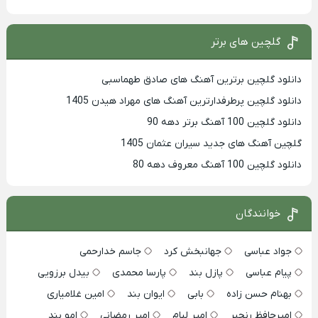
گلچین های برتر
دانلود گلچین برترین آهنگ های صادق طهماسبی
دانلود گلچین پرطرفدارترین آهنگ های مهراد هیدن 1405
دانلود گلچین 100 آهنگ برتر دهه 90
گلچین آهنگ های جدید سیران عثمان 1405
دانلود گلچین 100 آهنگ معروف دهه 80
خوانندگان
جواد عباسی
جهانبخش کرد
جاسم خدارحمی
پیام عباسی
پازل بند
پارسا محمدی
بیدل برزویی
بهنام حسن زاده
بابی
ایوان بند
امین غلامیاری
امیرحافظ رنجبر
امیر لیام
امیر رمضانی
امو بند