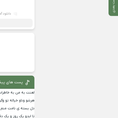
پست بعدی
دانلود آ
پست های پیش
لعنت به من به خاطرا
هرشو وناو خیاله تو و
دل بسته ی نامت منم 
تا ابدو یک روز و یک د