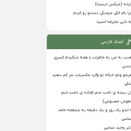
رابه (میکس اینستا)
را بام الکی میجنگی دستتو رو کردم
ه تایی علیرضا اسپید
آهنگ فارسی
عنت به من به خاطرات با همه جنگیدم کسری
سنی
رشو وناو خیاله تو وگرد عکسیلت سر کم سعید
لکی
ل بسته ی نامت منم افتاده ی دامت منم
هوش مصنوعی)
ا ابدو یک روز و یک دقیقه یه عشقمه حامد
لماسی
لبر وحید عباسی