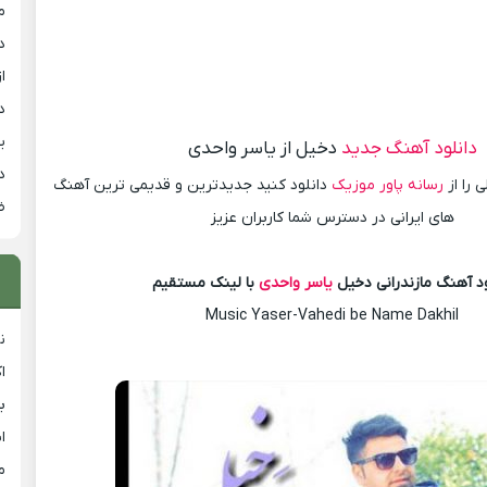
م
د
از
د
ی
دانلود آهنگ جدید
دخیل از یاسر واحدی
د
 را از
رسانه پاور موزیک
دانلود کنید جدیدترین و قدیمی ترین آهنگ
ض
های ایرانی در دسترس شما کاربران عزیز
ود آهنگ مازندرانی دخیل
یاسر واحدی
با لینک مستقیم
Music Yaser-Vahedi be Name Dakhil
ن
ا
ب
ا
م