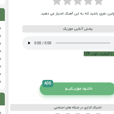
ولین نفری باشید که به این آهنگ امتیاز می دهید.
د
پخش آنلاین موزیک
د
د
د
با کیفیت خوب 128
د
د
د
د
ADS
دانلــود موزیــکیـــو
اشتراک گذاری در شبکه های اجتماعی
د