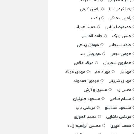
روح الله کرمی
رضا سگوند
رضا کرمی تارا
رامین کرمی
رامین تجنگی
راغب
حمیدرضا بابایی
حمید هیراد
حسن زیرک
حامد الماسی
حامد سنجابی
هومن پناهی
هومن نجفی
هوروش بند
همایون شجریان
میلاد غلامی
مهدیار
مهراد جم
مهدی مولاد
مهدی شریفی
مهدی احمدوند
معین زد
مسیح و آرش
مسلم فتاحی
مسعود جلیلیان
مسعود صادقلو
مرتضی باب
مرتضی پاشایی
محمد کجوری
محمد امیری
محسن ابراهیم زاده