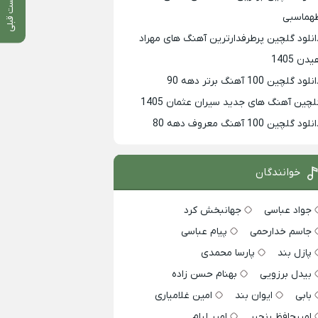
پست قبلی
هماسبی
انلود گلچین پرطرفدارترین آهنگ های مهراد
دن 1405
لود گلچین 100 آهنگ برتر دهه 90
لچین آهنگ های جدید سیران عثمان 1405
لود گلچین 100 آهنگ معروف دهه 80
خوانندگان
جواد عباسی
جهانبخش کرد
جاسم خدارحمی
پیام عباسی
پازل بند
پارسا محمدی
بیدل برزویی
بهنام حسن زاده
بابی
ایوان بند
امین غلامیاری
امیرحافظ رنجبر
امیر لیام