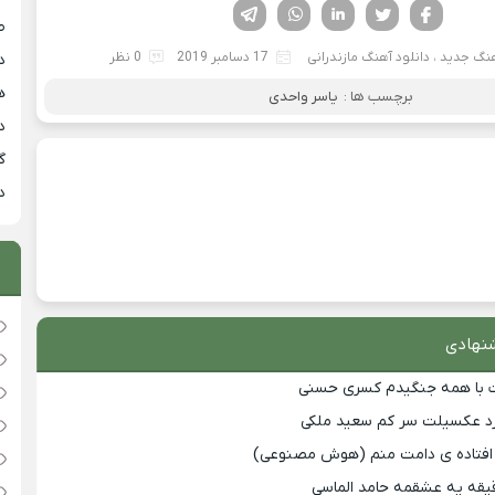
فیسوک
تویتر
لینکدین
واتساپ
تلگرام
ط
هنگ جدید
،
دانلود آهنگ مازندرانی
17 دسامبر 2019
0 نظر
د
هی
برچسب ها :
یاسر واحدی
دان
گ
دان
نهادی
ت با همه جنگیدم کسری حسنی
گرد عکسیلت سر کم سعید ملکی
افتاده ی دامت منم (هوش مصنوعی)
قیقه یه عشقمه حامد الماسی