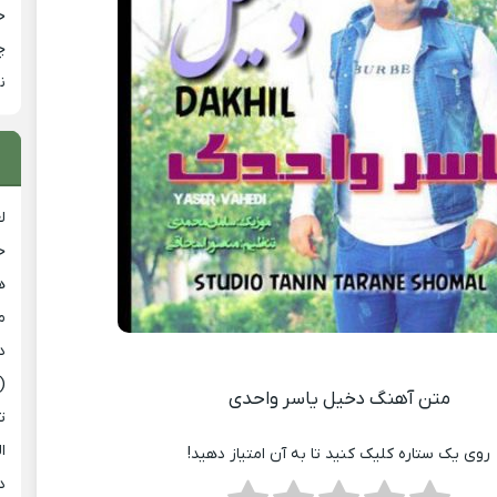
خ
چ
ن
ل
ح
ه
م
د
(
متن آهنگ دخیل یاسر واحدی
ت
ا
روی یک ستاره کلیک کنید تا به آن امتیاز دهید!
د