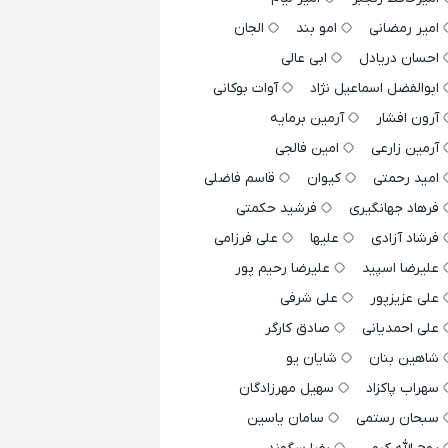
امیر رمضانی
امو بند
الجان
احسان دریادل
ابی عالی
ابوالفضل اسماعیل نژاد
آوات بوکانی
آرون افشار
آرمین برمایه
آرمین زارعی
امین فالجی
امید رحمتی
کیوان
قاسم فاضلی
فرهاد جهانگیری
فرشید حکمتی
فرشاد آزادی
علیها
علی فرزامی
علیرضا اسپید
علیرضا رحیم پور
علی عزیزپور
علی شرفی
علی احمدیانی
صادق کارگر
شاهین بنان
شایان یو
سهراب پاکزاد
سهیل مهرزادگان
سبحان رستمی
سامان یاسین