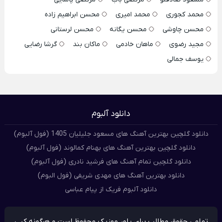
محمد کجوری
محمد امیری
محسن ابراهیم زاده
محسن چاوشی
محسن یگانه
محسن لرستانی
مجید رضوی
ماهان خادمی
ماکان بند
گرشا رضایی
یوسف جمالی
دانلود آلبوم
دانلود گلچین بهترین آهنگ های مسعود جلیلیان 1405 (فول آلبوم)
دانلود گلچین بهترین آهنگ های بهنام کمالوند (فول آلبوم)
دانلود گلچین تمام آهنگ های فرشید نادری (فول آلبوم)
دانلود بهترین آهنگ های مهدی شریفی (فول البوم)
دانلود آلبوم فریک از پیام عباسی
تمامی حقوق مطالب برای پاور موزیک محفوظ است و هرگونه کپی