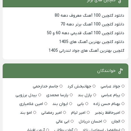
دانلود گلچین 100 آهنگ معروف دهه 80
دانلود گلچین 100 آهنگ برتر دهه 70
دانلود گلچین 100 آهنگ قدیمی دهه 60 و 50
دانلود گلچین بهترین آهنگ های 1405
گلچین بهترین آهنگ های جواد لندرانی 1405
خوانندگان
جواد عباسی
جهانبخش کرد
جاسم خدارحمی
پیام عباسی
پازل بند
پارسا محمدی
بیدل برزویی
بهنام حسن زاده
بابی
ایوان بند
امین غلامیاری
امیرحافظ رنجبر
امیر لیام
امیر رمضانی
امو بند
الجان
احسان دریادل
ابی عالی
ابوالفضل اسماعیل نژاد
آوات بوکانی
آرون افشار