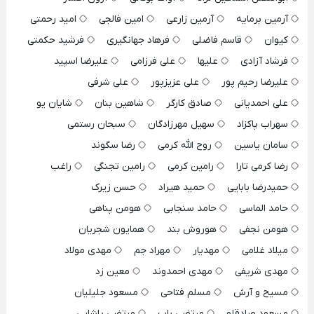
آرمین برمایه
آرمین زارعی
امین فالجی
امید رحمتی
کیوان
قاسم فاضلی
فرهاد جهانگیری
فرشید حکمتی
فرشاد آزادی
علیها
علی فرزامی
علیرضا اسپید
علیرضا رحیم پور
علی عزیزپور
علی شرفی
علی احمدیانی
صادق کارگر
شاهین بنان
شایان یو
سهراب پاکزاد
سهیل مهرزادگان
سبحان رستمی
سامان یاسین
روح الله کرمی
رضا سگوند
رضا کرمی تارا
رامین کرمی
رامین تجنگی
راغب
حمیدرضا بابایی
حمید هیراد
حسن زیرک
حامد الماسی
حامد سنجابی
هومن پناهی
هومن نجفی
هوروش بند
همایون شجریان
میلاد غلامی
مهدیار
مهراد جم
مهدی مولاد
مهدی شریفی
مهدی احمدوند
معین زد
مسیح و آرش
مسلم فتاحی
مسعود جلیلیان
مسعود صادقلو
مرتضی باب
مرتضی پاشایی