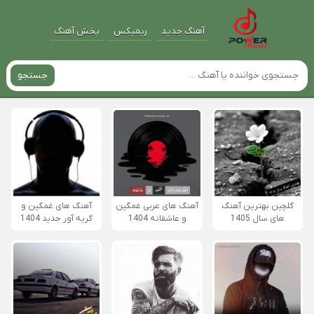
آهنگ جدید
ریمیکس
پخش آهنگ
جستجو
گلچین بهترین آهنگ
آهنگ های عربی غمگین
آهنگ های غمگین و
های سال 1405
و عاشقانه 1404
گریه آور جدید 1404