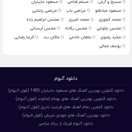
مسیح و آرش
مسلم فتاحی
مسعود جلیلیان
مسعود صادقلو
مرتضی باب
مرتضی پاشایی
محمد کجوری
محمد امیری
محسن ابراهیم زاده
محسن چاوشی
محسن یگانه
محسن لرستانی
مجید رضوی
ماهان خادمی
ماکان بند
گرشا رضایی
یوسف جمالی
دانلود آلبوم
دانلود گلچین بهترین آهنگ های مسعود جلیلیان 1405 (فول آلبوم)
دانلود گلچین بهترین آهنگ های بهنام کمالوند (فول آلبوم)
دانلود گلچین تمام آهنگ های فرشید نادری (فول آلبوم)
دانلود بهترین آهنگ های مهدی شریفی (فول البوم)
دانلود آلبوم فریک از پیام عباسی