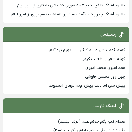
دانلود آهنگ تا قیامت باشمه هرچی که دادی یادگاری از امیر لیام
دانلود آهنگ چجور دلت آمد دست رو نقطه ضعفم بزاری از امیر لیام
ریمیکس
گفتم فقط باشی واسم کافی الان دورم پره آدم
کونه شه‌راب شعیب کرمی
ممد امیری محمد امیری
چهل روز محسن چاوشی
پیش منی اما دلت پیش اونه مهدی احمدوند
آهنگ فارسی
صدام کنی بگم جونم عمه (ترند اینستا)
بگم داداش بگی جونم داداش (ترند اینستا)