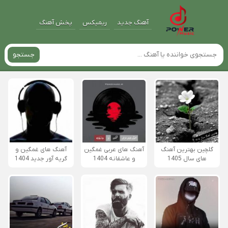
آهنگ جدید
ریمیکس
پخش آهنگ
جستجو
گلچین بهترین آهنگ
آهنگ های عربی غمگین
آهنگ های غمگین و
های سال 1405
و عاشقانه 1404
گریه آور جدید 1404