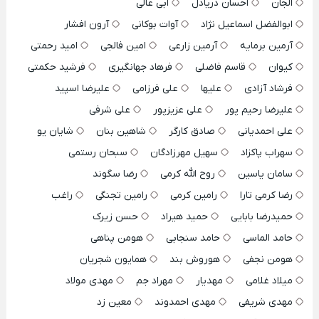
الجان
احسان دریادل
ابی عالی
ابوالفضل اسماعیل نژاد
آوات بوکانی
آرون افشار
آرمین برمایه
آرمین زارعی
امین فالجی
امید رحمتی
کیوان
قاسم فاضلی
فرهاد جهانگیری
فرشید حکمتی
فرشاد آزادی
علیها
علی فرزامی
علیرضا اسپید
علیرضا رحیم پور
علی عزیزپور
علی شرفی
علی احمدیانی
صادق کارگر
شاهین بنان
شایان یو
سهراب پاکزاد
سهیل مهرزادگان
سبحان رستمی
سامان یاسین
روح الله کرمی
رضا سگوند
رضا کرمی تارا
رامین کرمی
رامین تجنگی
راغب
حمیدرضا بابایی
حمید هیراد
حسن زیرک
حامد الماسی
حامد سنجابی
هومن پناهی
هومن نجفی
هوروش بند
همایون شجریان
میلاد غلامی
مهدیار
مهراد جم
مهدی مولاد
مهدی شریفی
مهدی احمدوند
معین زد