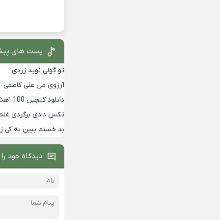
پست های پیش
تو گولی نوید زردی
آرزوی من علی کاظمی
دانلود گلچین 100 آهنگ برتر دهه 90
تکس دادی برگردی غلط
بد خستم ببین به کی 
دیدگاه خود را 