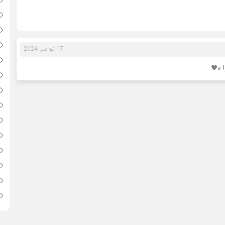
17 نوامبر 2024
»🖤️ ️