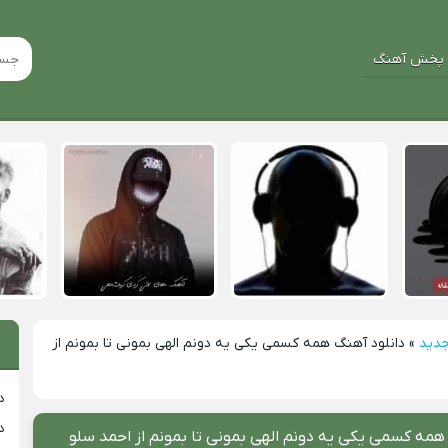
پخش آهنگ
جدید
»
دانلود آهنگ ﻫﻤﻪ ﻛﺴﻤﻰ ﻳﻜﻰ ﻳﻪ دوﻧﻢ اﻟﻬﻰ ﺑﻤﻮﻧﻰ ﺗﺎ ﺑﻤﻮﻧﻢ از
د
د
ﻫﻤﻪ ﻛﺴﻤﻰ ﻳﻜﻰ ﻳﻪ دوﻧﻢ اﻟﻬﻰ ﺑﻤﻮﻧﻰ ﺗﺎ ﺑﻤﻮﻧﻢ از احمد سلو