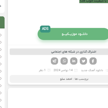
با کیفیت خوب 128
دان
ADS
دانلــود موزیــکیـــو
اشتراک گذاری در شبکه های اجتماعی
فیسوک
تویتر
لینکدین
واتساپ
تلگرام
دانلود آهنگ جدید
14 نوامبر 2024
1 نظر
برچسب ها :
احمد سلو