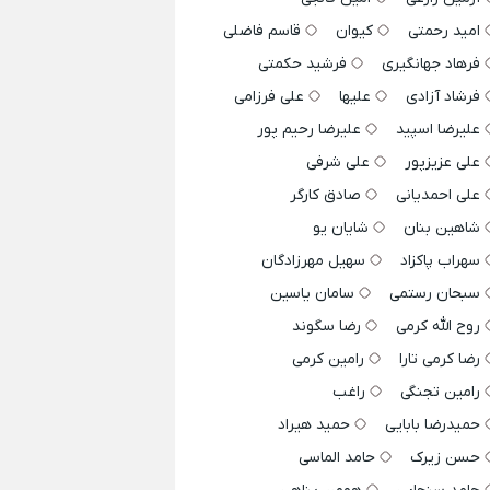
امید رحمتی
کیوان
قاسم فاضلی
فرهاد جهانگیری
فرشید حکمتی
فرشاد آزادی
علیها
علی فرزامی
علیرضا اسپید
علیرضا رحیم پور
علی عزیزپور
علی شرفی
علی احمدیانی
صادق کارگر
شاهین بنان
شایان یو
سهراب پاکزاد
سهیل مهرزادگان
سبحان رستمی
سامان یاسین
روح الله کرمی
رضا سگوند
رضا کرمی تارا
رامین کرمی
رامین تجنگی
راغب
حمیدرضا بابایی
حمید هیراد
حسن زیرک
حامد الماسی