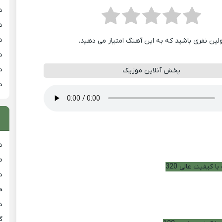
د
د
د
ولین نفری باشید که به این آهنگ امتیاز می دهید.
د
د
پخش آنلاین موزیک
د
د
ط
ا کیفیت عالی 320
د
هی
دان
گ