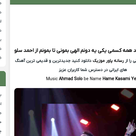
م
د
از
د
ی
د
د
ﻫﻤﻪ ﻛﺴﻤﻰ ﻳﻜﻰ ﻳﻪ دوﻧﻢ اﻟﻬﻰ ﺑﻤﻮﻧﻰ ﺗﺎ ﺑﻤﻮﻧﻢ از
احمد سلو
ض
 را از
رسانه پاور موزیک
دانلود کنید جدیدترین و قدیمی ترین آهنگ
های ایرانی در دسترس شما کاربران عزیز
Music
Ahmad Solo
be Name
Hame Kasami Ye
ب
ا
م
خ
چ