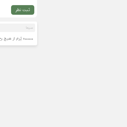
ثبت نظر
سیما
••••••« پُرم از هیچ ••͜! ‌