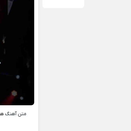
متن آهنگ
ﻫﻤ