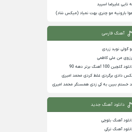
ه تایی علیرضا اسپید
وا بارونیه مو چتری بهت نمیاد (میکس شاد)
آهنگ فارسی
و گولی نوید زردی
رزوی من علی کاظمی
لود گلچین 100 آهنگ برتر دهه 90
کس دادی برگردی غلط کردی محمد امیری
د خستم ببین به کی زدی همسنگر محمد امیری
دانلود آهنگ جدید
انلود آهنگ بلوچی
انلود آهنگ ترکی