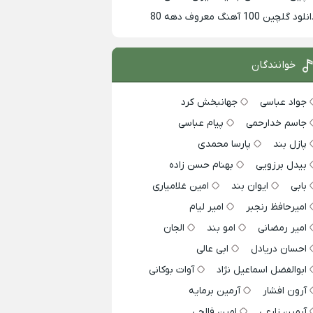
لود گلچین 100 آهنگ معروف دهه 80
خوانندگان
جواد عباسی
جهانبخش کرد
جاسم خدارحمی
پیام عباسی
پازل بند
پارسا محمدی
بیدل برزویی
بهنام حسن زاده
بابی
ایوان بند
امین غلامیاری
امیرحافظ رنجبر
امیر لیام
امیر رمضانی
امو بند
الجان
احسان دریادل
ابی عالی
ابوالفضل اسماعیل نژاد
آوات بوکانی
آرون افشار
آرمین برمایه
آرمین زارعی
امین فالجی