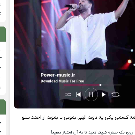
ن
ه
ت
آ
دان
ت
ب
ﻪ ﻛﺴﻤﻰ ﻳﻜﻰ ﻳﻪ دوﻧﻢ اﻟﻬﻰ ﺑﻤﻮﻧﻰ ﺗﺎ ﺑﻤﻮﻧﻢ
از
احمد سلو
د
د
روی یک ستاره کلیک کنید تا به آن امتیاز دهید!