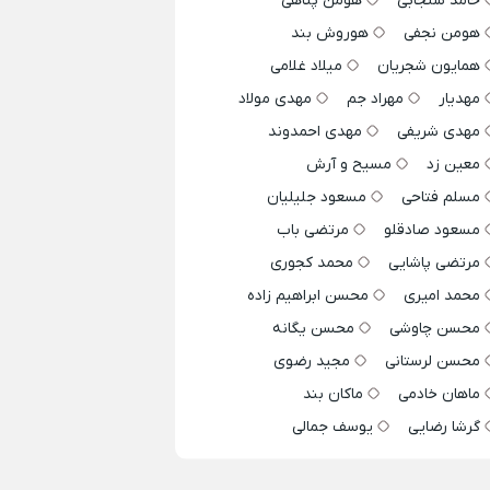
حامد سنجابی
هومن پناهی
هومن نجفی
هوروش بند
همایون شجریان
میلاد غلامی
مهدیار
مهراد جم
مهدی مولاد
مهدی شریفی
مهدی احمدوند
معین زد
مسیح و آرش
مسلم فتاحی
مسعود جلیلیان
مسعود صادقلو
مرتضی باب
مرتضی پاشایی
محمد کجوری
محمد امیری
محسن ابراهیم زاده
محسن چاوشی
محسن یگانه
محسن لرستانی
مجید رضوی
ماهان خادمی
ماکان بند
گرشا رضایی
یوسف جمالی