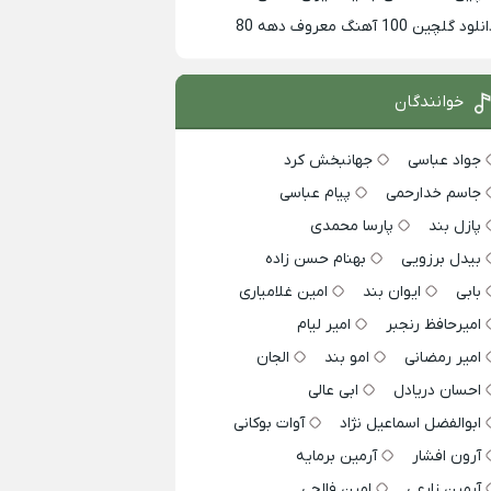
لود گلچین 100 آهنگ معروف دهه 80
خوانندگان
جواد عباسی
جهانبخش کرد
جاسم خدارحمی
پیام عباسی
پازل بند
پارسا محمدی
بیدل برزویی
بهنام حسن زاده
بابی
ایوان بند
امین غلامیاری
امیرحافظ رنجبر
امیر لیام
امیر رمضانی
امو بند
الجان
احسان دریادل
ابی عالی
ابوالفضل اسماعیل نژاد
آوات بوکانی
آرون افشار
آرمین برمایه
آرمین زارعی
امین فالجی