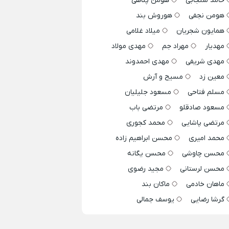
حامد سنجابی
هومن پناهی
هومن نجفی
هوروش بند
همایون شجریان
میلاد غلامی
مهدیار
مهراد جم
مهدی مولاد
مهدی شریفی
مهدی احمدوند
معین زد
مسیح و آرش
مسلم فتاحی
مسعود جلیلیان
مسعود صادقلو
مرتضی باب
مرتضی پاشایی
محمد کجوری
محمد امیری
محسن ابراهیم زاده
محسن چاوشی
محسن یگانه
محسن لرستانی
مجید رضوی
ماهان خادمی
ماکان بند
گرشا رضایی
یوسف جمالی