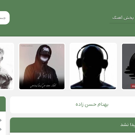
پخش آهنگ
بهنام حسن زاده
د
دا نشد
د