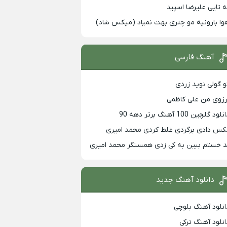
ه تایی علیرضا اسپید
وا بارونیه مو چتری بهت نمیاد (میکس شاد)
آهنگ فارسی
و گولی نوید زردی
رزوی من علی کاظمی
لود گلچین 100 آهنگ برتر دهه 90
کس دادی برگردی غلط کردی محمد امیری
د خستم ببین به کی زدی همسنگر محمد امیری
دانلود آهنگ جدید
انلود آهنگ بلوچی
انلود آهنگ ترکی