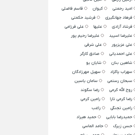
امید رحمتی
کیوان
قاسم فاضلی
فرهاد جهانگیری
فرشید حکمتی
فرشاد آزادی
علیها
علی فرزامی
علیرضا اسپید
علیرضا رحیم پور
علی عزیزپور
علی شرفی
علی احمدیانی
صادق کارگر
شاهین بنان
شایان یو
سهراب پاکزاد
سهیل مهرزادگان
سبحان رستمی
سامان یاسین
روح الله کرمی
رضا سگوند
رضا کرمی تارا
رامین کرمی
رامین تجنگی
راغب
حمیدرضا بابایی
حمید هیراد
حسن زیرک
حامد الماسی