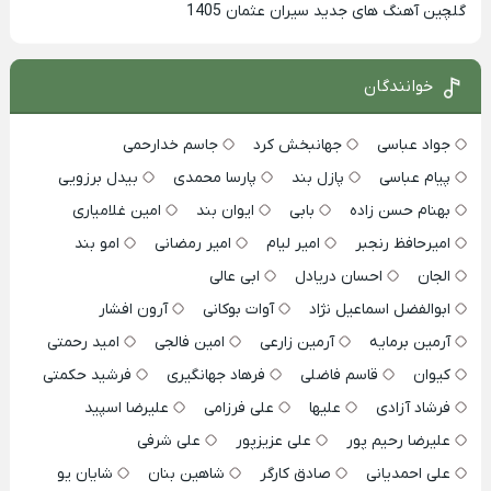
گلچین آهنگ های جدید سیران عثمان 1405
خوانندگان
جواد عباسی
جهانبخش کرد
جاسم خدارحمی
پیام عباسی
پازل بند
پارسا محمدی
بیدل برزویی
بهنام حسن زاده
بابی
ایوان بند
امین غلامیاری
امیرحافظ رنجبر
امیر لیام
امیر رمضانی
امو بند
الجان
احسان دریادل
ابی عالی
ابوالفضل اسماعیل نژاد
آوات بوکانی
آرون افشار
آرمین برمایه
آرمین زارعی
امین فالجی
امید رحمتی
کیوان
قاسم فاضلی
فرهاد جهانگیری
فرشید حکمتی
فرشاد آزادی
علیها
علی فرزامی
علیرضا اسپید
علیرضا رحیم پور
علی عزیزپور
علی شرفی
علی احمدیانی
صادق کارگر
شاهین بنان
شایان یو