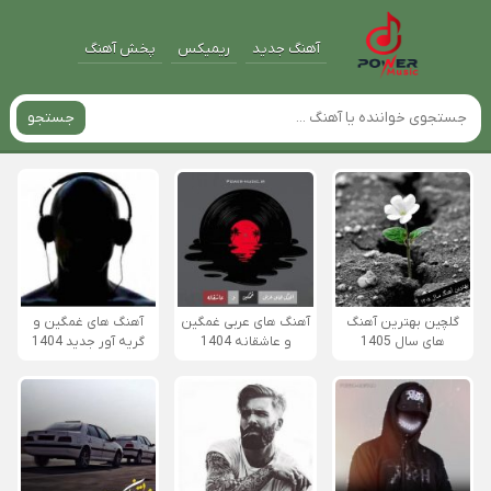
آهنگ جدید
ریمیکس
پخش آهنگ
جستجو
گلچین بهترین آهنگ
آهنگ های عربی غمگین
آهنگ های غمگین و
های سال 1405
و عاشقانه 1404
گریه آور جدید 1404