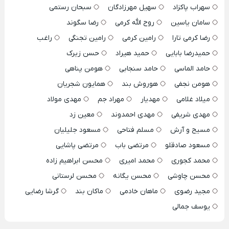
سهراب پاکزاد
سهیل مهرزادگان
سبحان رستمی
سامان یاسین
روح الله کرمی
رضا سگوند
رضا کرمی تارا
رامین کرمی
رامین تجنگی
راغب
حمیدرضا بابایی
حمید هیراد
حسن زیرک
حامد الماسی
حامد سنجابی
هومن پناهی
هومن نجفی
هوروش بند
همایون شجریان
میلاد غلامی
مهدیار
مهراد جم
مهدی مولاد
مهدی شریفی
مهدی احمدوند
معین زد
مسیح و آرش
مسلم فتاحی
مسعود جلیلیان
مسعود صادقلو
مرتضی باب
مرتضی پاشایی
محمد کجوری
محمد امیری
محسن ابراهیم زاده
محسن چاوشی
محسن یگانه
محسن لرستانی
مجید رضوی
ماهان خادمی
ماکان بند
گرشا رضایی
یوسف جمالی