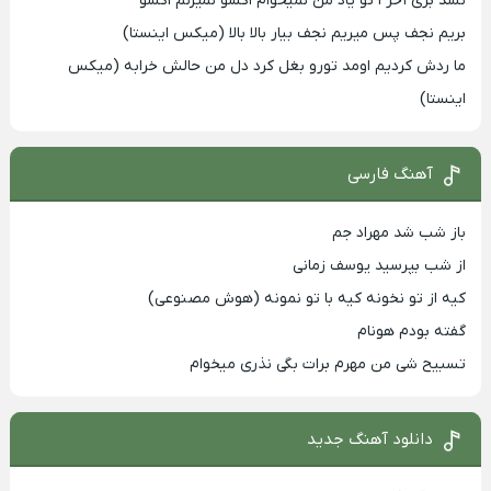
نشد بری آخر ا تو یاد من نمیخوام اکسو نمیزنم اکسو
بریم نجف پس میریم نجف بیار بالا بالا (میکس اینستا)
ما ردش کردیم اومد تورو بغل کرد دل من حالش خرابه (میکس
اینستا)
آهنگ فارسی
باز شب شد مهراد جم
از شب بپرسید یوسف زمانی
کیه از تو نخونه کیه با تو نمونه (هوش مصنوعی)
گفته بودم هونام
تسبیح شی من مهرم برات بگی نذری میخوام
دانلود آهنگ جدید