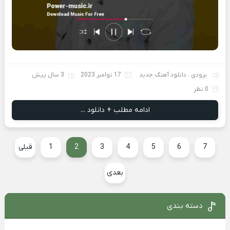
بزودی
،
دانلود آهنگ جدید
17 نوامبر 2023
3 سال پیش
0 نظر
ادامه مطلب + دانلود ...
7
6
5
4
3
2
1
قبلی
بعدی
دسته بندی