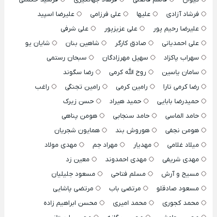
فرشاد آزادی
علیها
علی فرزامی
علیرضا اسپید
علیرضا رحیم پور
علی عزیزپور
علی شرفی
علی احمدیانی
صادق کارگر
شاهین بنان
شایان یو
سهراب پاکزاد
سهیل مهرزادگان
سبحان رستمی
سامان یاسین
روح الله کرمی
رضا سگوند
رضا کرمی تارا
رامین کرمی
رامین تجنگی
راغب
حمیدرضا بابایی
حمید هیراد
حسن زیرک
حامد الماسی
حامد سنجابی
هومن پناهی
هومن نجفی
هوروش بند
همایون شجریان
میلاد غلامی
مهدیار
مهراد جم
مهدی مولاد
مهدی شریفی
مهدی احمدوند
معین زد
مسیح و آرش
مسلم فتاحی
مسعود جلیلیان
مسعود صادقلو
مرتضی باب
مرتضی پاشایی
محمد کجوری
محمد امیری
محسن ابراهیم زاده