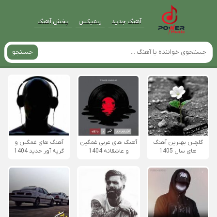
آهنگ جدید
ریمیکس
پخش آهنگ
جستجو
گلچین بهترین آهنگ
آهنگ های عربی غمگین
آهنگ های غمگین و
های سال 1405
و عاشقانه 1404
گریه آور جدید 1404