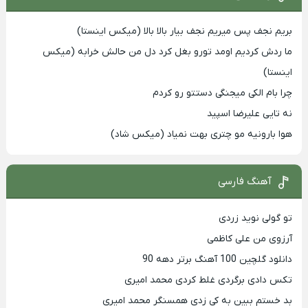
بریم نجف پس میریم نجف بیار بالا بالا (میکس اینستا)
ما ردش کردیم اومد تورو بغل کرد دل من حالش خرابه (میکس
اینستا)
چرا بام الکی میجنگی دستتو رو کردم
نه تایی علیرضا اسپید
هوا بارونیه مو چتری بهت نمیاد (میکس شاد)
آهنگ فارسی
تو گولی نوید زردی
آرزوی من علی کاظمی
دانلود گلچین 100 آهنگ برتر دهه 90
تکس دادی برگردی غلط کردی محمد امیری
بد خستم ببین به کی زدی همسنگر محمد امیری