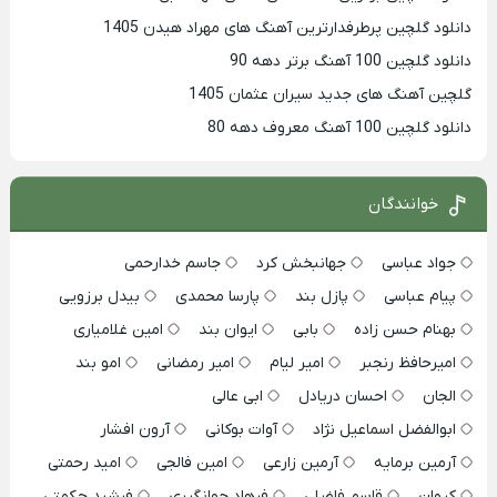
دانلود گلچین پرطرفدارترین آهنگ های مهراد هیدن 1405
دانلود گلچین 100 آهنگ برتر دهه 90
گلچین آهنگ های جدید سیران عثمان 1405
دانلود گلچین 100 آهنگ معروف دهه 80
خوانندگان
جواد عباسی
جهانبخش کرد
جاسم خدارحمی
پیام عباسی
پازل بند
پارسا محمدی
بیدل برزویی
بهنام حسن زاده
بابی
ایوان بند
امین غلامیاری
امیرحافظ رنجبر
امیر لیام
امیر رمضانی
امو بند
الجان
احسان دریادل
ابی عالی
ابوالفضل اسماعیل نژاد
آوات بوکانی
آرون افشار
آرمین برمایه
آرمین زارعی
امین فالجی
امید رحمتی
کیوان
قاسم فاضلی
فرهاد جهانگیری
فرشید حکمتی