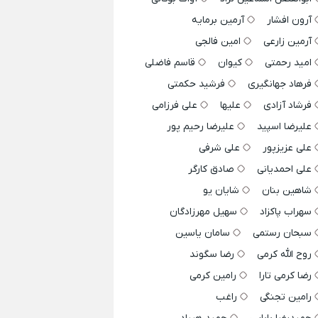
آرون افشار
آرمین برمایه
آرمین زارعی
امین فالجی
امید رحمتی
کیوان
قاسم فاضلی
فرهاد جهانگیری
فرشید حکمتی
فرشاد آزادی
علیها
علی فرزامی
علیرضا اسپید
علیرضا رحیم پور
علی عزیزپور
علی شرفی
علی احمدیانی
صادق کارگر
شاهین بنان
شایان یو
سهراب پاکزاد
سهیل مهرزادگان
سبحان رستمی
سامان یاسین
روح الله کرمی
رضا سگوند
رضا کرمی تارا
رامین کرمی
رامین تجنگی
راغب