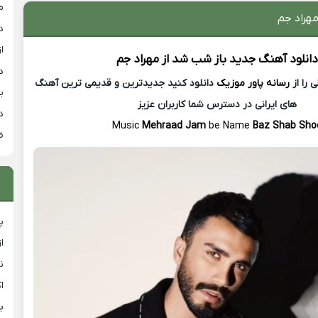
م
هراد جم
د
از
دانلود آهنگ جدید
باز شب شد از
مهراد جم
د
 را از
رسانه پاور موزیک
دانلود کنید جدیدترین و قدیمی ترین آهنگ
ی
های ایرانی در دسترس شما کاربران عزیز
د
Music
Mehraad Jam
be Name
Baz Shab Sho
ض
پ
ا
ن
ا
ب