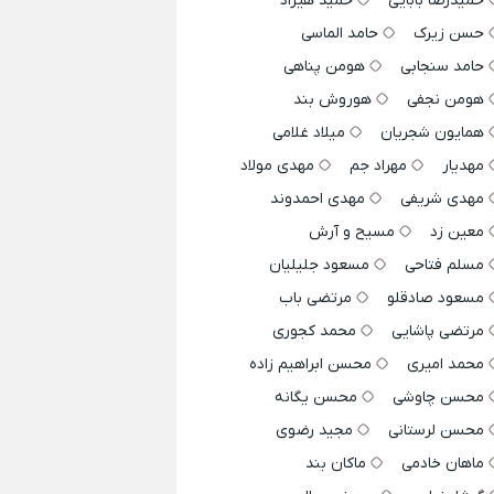
حمیدرضا بابایی
حمید هیراد
حسن زیرک
حامد الماسی
حامد سنجابی
هومن پناهی
هومن نجفی
هوروش بند
همایون شجریان
میلاد غلامی
مهدیار
مهراد جم
مهدی مولاد
مهدی شریفی
مهدی احمدوند
معین زد
مسیح و آرش
مسلم فتاحی
مسعود جلیلیان
مسعود صادقلو
مرتضی باب
مرتضی پاشایی
محمد کجوری
محمد امیری
محسن ابراهیم زاده
محسن چاوشی
محسن یگانه
محسن لرستانی
مجید رضوی
ماهان خادمی
ماکان بند