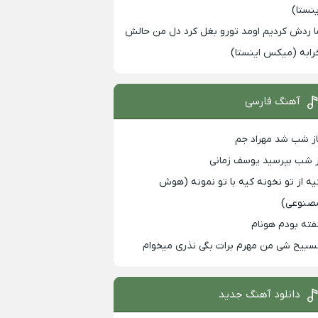
ینستا)
ا ردش کردیم اومد تورو بغل کرد دل من حالش
رابه (میکس اینستا)
آهنگ فارسی
از شب شد مهراد جم
ز شب بپرسید یوسف زمانی
یه از تو نخونه کیه با تو نمونه (هوش
صنوعی)
فته بودم هونام
سبیح شی من مهرم برات بگی نذری میخوام
دانلود آهنگ جدید