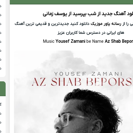
د
لود آهنگ جدید
از شب بپرسید از
یوسف زمانی
د
د
 را از
رسانه پاور موزیک
دانلود کنید جدیدترین و قدیمی ترین آهنگ
د
های ایرانی در دسترس شما کاربران عزیز
د
Music
Yousef Zamani
be Name
Az Shab Bepor
د
د
د
گ
د
ط
د