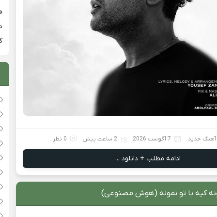
هی
دان
گ
 آهنگ جدید
7 آگوست 2026
2 ساعت پیش
0 نظر
ادامه مطلب + دانلود ...
ونه کیه با تو نمونه (هوش مصنوعی)