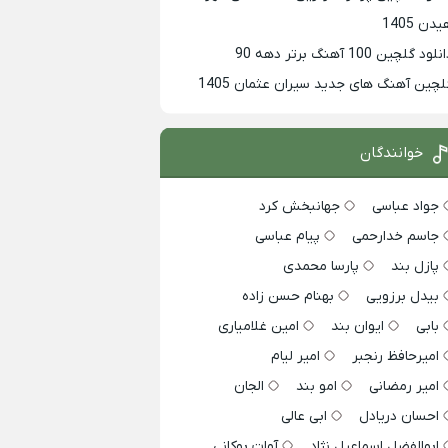
دن 1405
لود گلچین 100 آهنگ برتر دهه 90
لچین آهنگ های جدید سیران عثمان 1405
خوانندگان
جواد عباسی
جهانبخش کرد
جاسم خدارحمی
پیام عباسی
پازل بند
پارسا محمدی
بیدل برزویی
بهنام حسن زاده
بابی
ایوان بند
امین غلامیاری
امیرحافظ رنجبر
امیر لیام
امیر رمضانی
امو بند
الجان
احسان دریادل
ابی عالی
ابوالفضل اسماعیل نژاد
آوات بوکانی