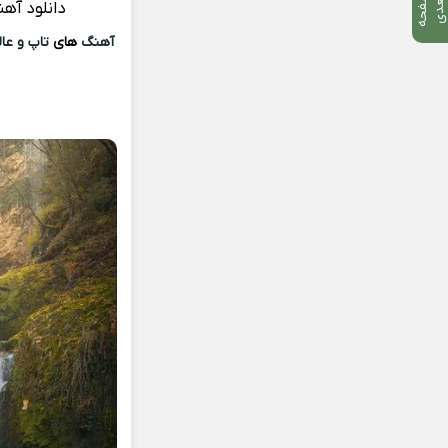
ص
ف
ح
ه
ع
د
ب
ی
دانلود آه
آهنگ
های
تاپ و عالی