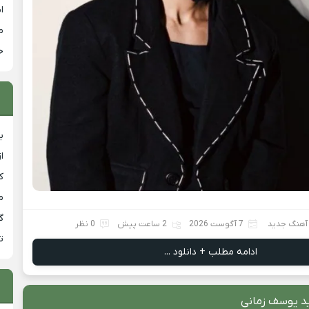
ا
م
خ
ب
ا
ک
م
گ
 آهنگ جدید
7 آگوست 2026
2 ساعت پیش
0 نظر
ت
ادامه مطلب + دانلود ...
د یوسف زمانی