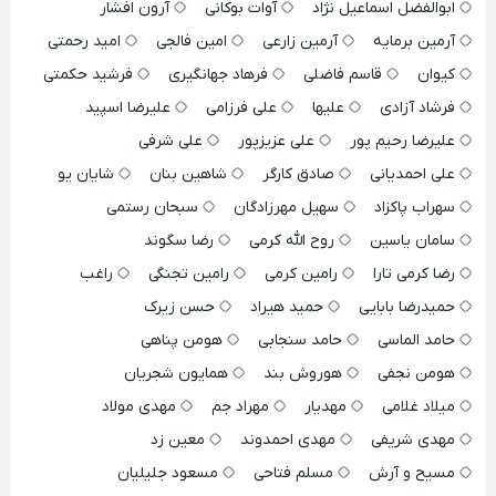
ابوالفضل اسماعیل نژاد
آوات بوکانی
آرون افشار
آرمین برمایه
آرمین زارعی
امین فالجی
امید رحمتی
کیوان
قاسم فاضلی
فرهاد جهانگیری
فرشید حکمتی
فرشاد آزادی
علیها
علی فرزامی
علیرضا اسپید
علیرضا رحیم پور
علی عزیزپور
علی شرفی
علی احمدیانی
صادق کارگر
شاهین بنان
شایان یو
سهراب پاکزاد
سهیل مهرزادگان
سبحان رستمی
سامان یاسین
روح الله کرمی
رضا سگوند
رضا کرمی تارا
رامین کرمی
رامین تجنگی
راغب
حمیدرضا بابایی
حمید هیراد
حسن زیرک
حامد الماسی
حامد سنجابی
هومن پناهی
هومن نجفی
هوروش بند
همایون شجریان
میلاد غلامی
مهدیار
مهراد جم
مهدی مولاد
مهدی شریفی
مهدی احمدوند
معین زد
مسیح و آرش
مسلم فتاحی
مسعود جلیلیان