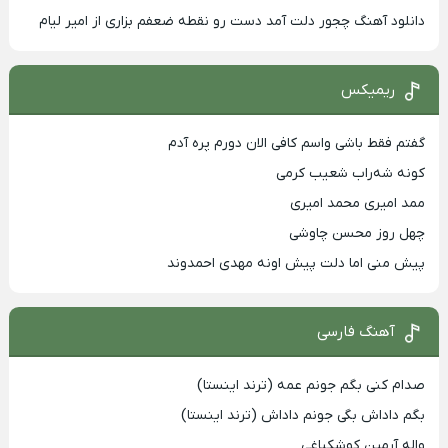
دانلود آهنگ چجور دلت آمد دست رو نقطه ضعفم بزاری از امیر لیام
ریمیکس
گفتم فقط باشی واسم کافی الان دورم پره آدم
کونه شه‌راب شعیب کرمی
ممد امیری محمد امیری
چهل روز محسن چاوشی
پیش منی اما دلت پیش اونه مهدی احمدوند
آهنگ فارسی
صدام کنی بگم جونم عمه (ترند اینستا)
بگم داداش بگی جونم داداش (ترند اینستا)
واله آرمین کوشکباغی