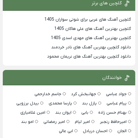
گلچین های برتر
گلچین آهنگ های عربی برای شوتی سواران 1405
گلچین بهترين آهنگ های علی هاکان 1405
گلچین بهترین آهنگ های مهدی اسدی 1405
دانلود گلچین بهترین آهنگ های نادر خردمند
دانلود گلچین بهترین آهنگ های نریمان محمود
خوانندگان
جواد عباسی
جهانبخش کرد
جاسم خدارحمی
پیام عباسی
پازل بند
پارسا محمدی
بیدل برزویی
بهنام حسن زاده
بابی
ایوان بند
امین غلامیاری
امیرحافظ رنجبر
امیر لیام
امیر رمضانی
امو بند
الجان
احسان دریادل
ابی عالی