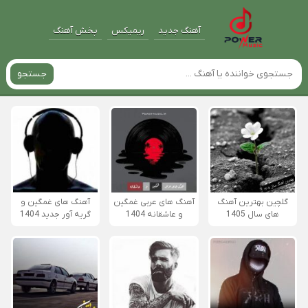
آهنگ جدید
ریمیکس
پخش آهنگ
جستجو
گلچین بهترین آهنگ
آهنگ های عربی غمگین
آهنگ های غمگین و
های سال 1405
و عاشقانه 1404
گریه آور جدید 1404