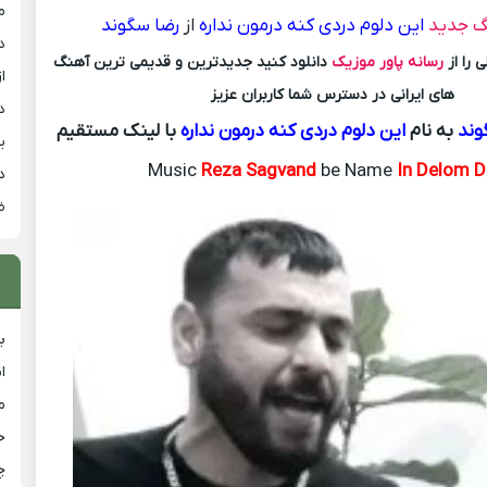
م
گ جدید
این دلوم دردی کنه درمون نداره
از
رضا سگوند
د
 را از
رسانه پاور موزیک
دانلود کنید جدیدترین و قدیمی ترین آهنگ
از
های ایرانی در دسترس شما کاربران عزیز
د
وند
به نام
این دلوم دردی کنه درمون نداره
با لینک مستقیم
ی
Music
Reza Sagvand
be Name
In Delom D
د
ض
ب
ا
م
خ
چ