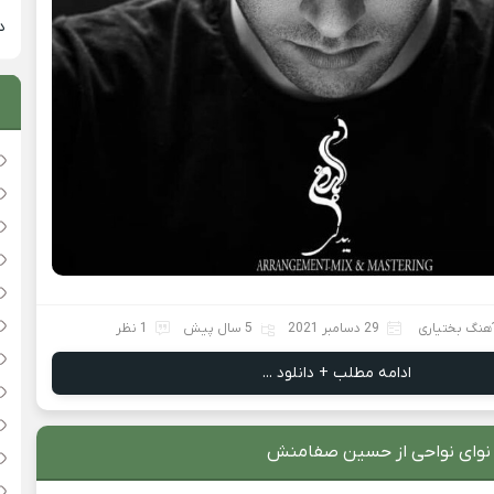
دان
آهنگ بختیاری
29 دسامبر 2021
5 سال پیش
1 نظر
ادامه مطلب + دانلود ...
 نوای نواحی از حسین صفامنش