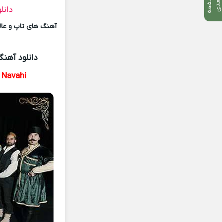
ص
ف
ح
ه
ع
د
ب
ی
دانل
آهنگ های تاپ و عالی
دانلود آهنگ
 Navahi