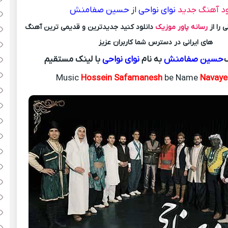
ود آهنگ جدید
نوای نواحی
از
حسین صفامنش
 را از
رسانه پاور موزیک
دانلود کنید جدیدترین و قدیمی ترین آهنگ
های ایرانی در دسترس شما کاربران عزیز
حسین صفامنش
به نام
نوای نواحی
با لینک مستقیم
Music
Hossein Safamanesh
be Name
Navaye