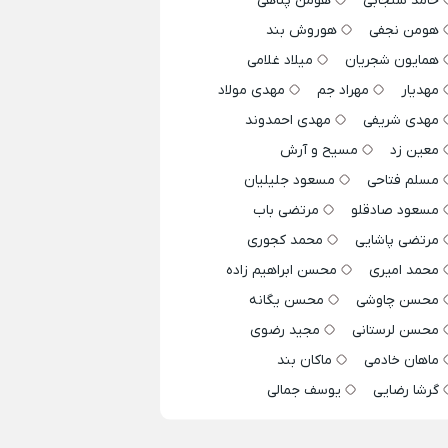
حامد سنجابی
هومن پناهی
هومن نجفی
هوروش بند
همایون شجریان
میلاد غلامی
مهدیار
مهراد جم
مهدی مولاد
مهدی شریفی
مهدی احمدوند
معین زد
مسیح و آرش
مسلم فتاحی
مسعود جلیلیان
مسعود صادقلو
مرتضی باب
مرتضی پاشایی
محمد کجوری
محمد امیری
محسن ابراهیم زاده
محسن چاوشی
محسن یگانه
محسن لرستانی
مجید رضوی
ماهان خادمی
ماکان بند
گرشا رضایی
یوسف جمالی