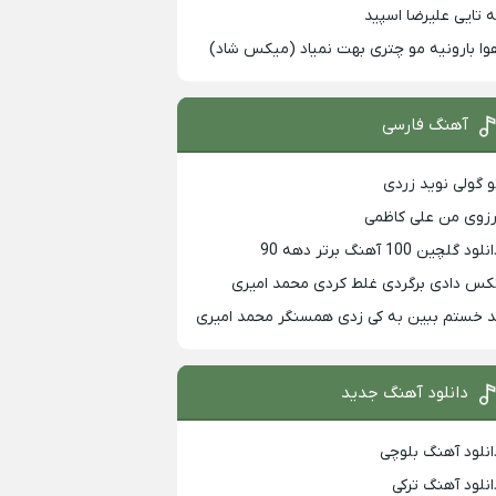
ه تایی علیرضا اسپید
وا بارونیه مو چتری بهت نمیاد (میکس شاد)
آهنگ فارسی
و گولی نوید زردی
رزوی من علی کاظمی
لود گلچین 100 آهنگ برتر دهه 90
کس دادی برگردی غلط کردی محمد امیری
د خستم ببین به کی زدی همسنگر محمد امیری
دانلود آهنگ جدید
انلود آهنگ بلوچی
انلود آهنگ ترکی