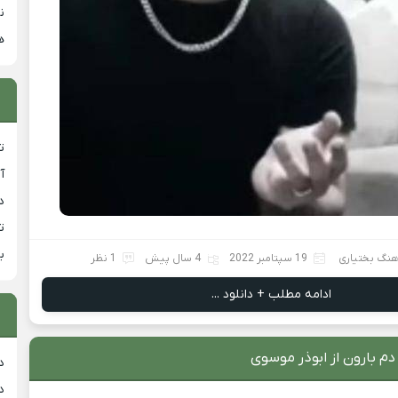
ن
ه
ت
آ
دان
ت
ب
آهنگ بختیاری
19 سپتامبر 2022
4 سال پیش
1 نظر
ادامه مطلب + دانلود ...
دم بارون از ابوذر موسوی
د
د