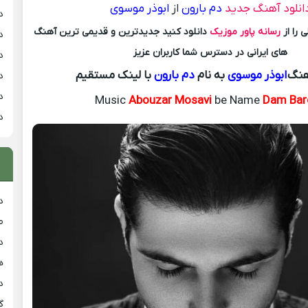
انلود آهنگ جدید
دم بارون
از
ابوذر موسوی
د
 را از
رسانه پاور موزیک
دانلود کنید جدیدترین و قدیمی ترین آهنگ
د
های ایرانی در دسترس شما کاربران عزیز
د
هنگ
ابوذر موسوی
به نام
دم بارون
با لینک مستقیم
د
د
Music
Abouzar Mosavi
be Name
Dam Bar
د
د
ط
د
هی
دان
گ