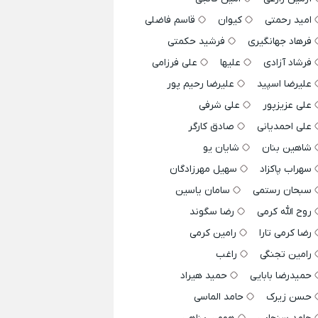
امید رحمتی
کیوان
قاسم فاضلی
فرهاد جهانگیری
فرشید حکمتی
فرشاد آزادی
علیها
علی فرزامی
علیرضا اسپید
علیرضا رحیم پور
علی عزیزپور
علی شرفی
علی احمدیانی
صادق کارگر
شاهین بنان
شایان یو
سهراب پاکزاد
سهیل مهرزادگان
سبحان رستمی
سامان یاسین
روح الله کرمی
رضا سگوند
رضا کرمی تارا
رامین کرمی
رامین تجنگی
راغب
حمیدرضا بابایی
حمید هیراد
حسن زیرک
حامد الماسی