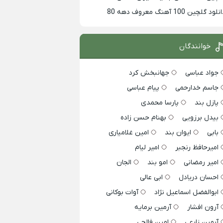
لود گلچین 100 آهنگ معروف دهه 80
خوانندگان
جواد عباسی
جهانبخش کرد
جاسم خدارحمی
پیام عباسی
پازل بند
پارسا محمدی
بیدل برزویی
بهنام حسن زاده
بابی
ایوان بند
امین غلامیاری
امیرحافظ رنجبر
امیر لیام
امیر رمضانی
امو بند
الجان
احسان دریادل
ابی عالی
ابوالفضل اسماعیل نژاد
آوات بوکانی
آرون افشار
آرمین برمایه
آرمین زارعی
امین فالجی