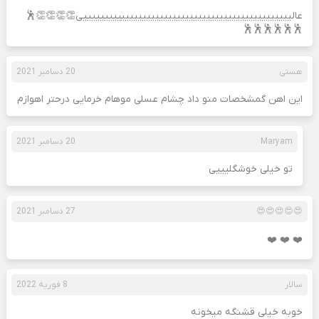
عالیییییییییییییییییییییییییییییییییییییییییییییییییی👏👏👏👏🕺
🕺🕺🕺🕺🕺🕺
هستی
20 دسامبر 2021
این اهن گمشخصات منو داد چشام عسلی موهام خرمایی درحتر اهوازم
Maryam
20 دسامبر 2021
تو خیلی خوشگلیییی
😍😍😍😍😍
27 دسامبر 2021
❤️ ❤️ ❤️
سالار
8 فوریه 2022
خوبه خیلی قشنگه میخونه