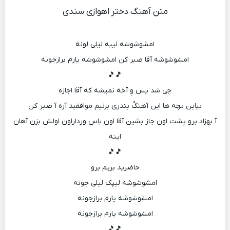
متن آهنگ دختر اهوازی سندی
امشوشوشه لیپه لیلی لونه
امشوشوشه آقا صبر کن امشوشوشه یارم برازجونه
🎵🎵
چی شد پس وِ آخه نمیشه که آقا اجازه
بیاین بچه ها این آهنگُ بندری بزنیم موافقید آره آ صبر کن
آ بهزاد برو پشت اون جاز بشین آقا اون باس ورداراون اولش بزن آهان
اینه
🎵🎵
حاضرید بریم برو
امشوشوشه لیپک لیلی جونه
امشوشوشه یارم برازجونه
امشوشوشه یارم برازجونه
🎵🎵