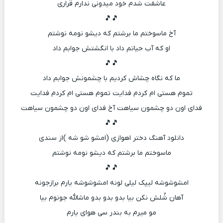
عاشقت شدم خود میدونی ندارم قراری
🎵🎵
آخ ماسوختم ما برشتم که دیشو نومه نوشتم
او که آب حیاتم داد با انگشتش جوابم داد
🎵🎵
ما که نگاه چشاش کردیم با چشمونش جوابم داد
تموم هستی ام کردم فدایت تموم هستی ام کردم فدایت
فدای اون دو چشمون سیاهت آخ فدای اون دو چشمون سیاهت
🎵🎵
دانلود آهنگ دختر اهوازی (امشو شو شه )از سندی
ماسوختم ما برشتم که دیشو نومه نوشتم
🎵🎵
امشوشوشه لیپک لیلی لونه امشوشوشه یارم برازجونه
آهان شُلش نکن بیا بدو بدو بدو ماشالله جونوم بیا
مو میرم به بندر سی هوای یارم