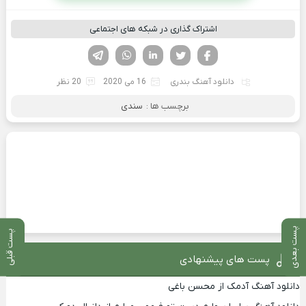
اشتراک گذاری در شبکه های اجتماعی
فیسوک
تویتر
لینکدین
واتساپ
تلگرام
دانلود آهنگ بندری
16 می 2020
20 نظر
برچسب ها :
سندی
پست بعدی
پست قبلی
پست های پیشنهادی
دانلود آهنگ آدمک از محسن باغی