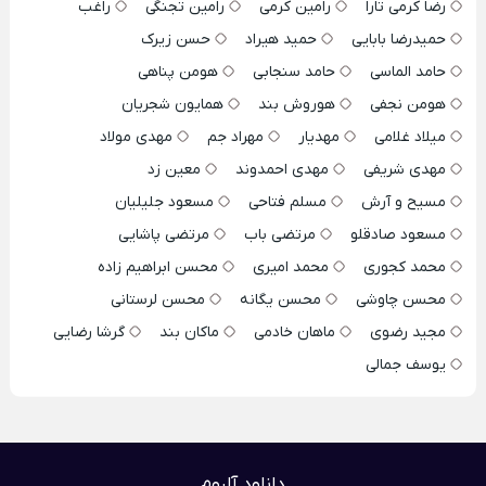
رضا کرمی تارا
رامین کرمی
رامین تجنگی
راغب
حمیدرضا بابایی
حمید هیراد
حسن زیرک
حامد الماسی
حامد سنجابی
هومن پناهی
هومن نجفی
هوروش بند
همایون شجریان
میلاد غلامی
مهدیار
مهراد جم
مهدی مولاد
مهدی شریفی
مهدی احمدوند
معین زد
مسیح و آرش
مسلم فتاحی
مسعود جلیلیان
مسعود صادقلو
مرتضی باب
مرتضی پاشایی
محمد کجوری
محمد امیری
محسن ابراهیم زاده
محسن چاوشی
محسن یگانه
محسن لرستانی
مجید رضوی
ماهان خادمی
ماکان بند
گرشا رضایی
یوسف جمالی
دانلود آلبوم