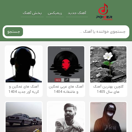
آهنگ جدید
ریمیکس
پخش آهنگ
جستجو
گلچین بهترین آهنگ
آهنگ های عربی غمگین
آهنگ های غمگین و
های سال 1405
و عاشقانه 1404
گریه آور جدید 1404