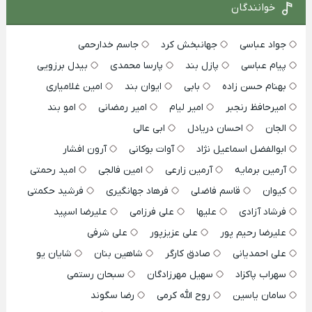
خوانندگان
جواد عباسی
جهانبخش کرد
جاسم خدارحمی
پیام عباسی
پازل بند
پارسا محمدی
بیدل برزویی
بهنام حسن زاده
بابی
ایوان بند
امین غلامیاری
امیرحافظ رنجبر
امیر لیام
امیر رمضانی
امو بند
الجان
احسان دریادل
ابی عالی
ابوالفضل اسماعیل نژاد
آوات بوکانی
آرون افشار
آرمین برمایه
آرمین زارعی
امین فالجی
امید رحمتی
کیوان
قاسم فاضلی
فرهاد جهانگیری
فرشید حکمتی
فرشاد آزادی
علیها
علی فرزامی
علیرضا اسپید
علیرضا رحیم پور
علی عزیزپور
علی شرفی
علی احمدیانی
صادق کارگر
شاهین بنان
شایان یو
سهراب پاکزاد
سهیل مهرزادگان
سبحان رستمی
سامان یاسین
روح الله کرمی
رضا سگوند