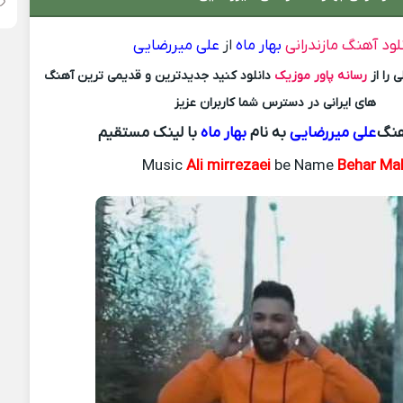
لود آهنگ مازندرانی
بهار ماه
از
علی میررضایی
 را از
رسانه پاور موزیک
دانلود کنید جدیدترین و قدیمی ترین آهنگ
های ایرانی در دسترس شما کاربران عزیز
هنگ
علی میررضایی
به نام
بهار ماه
با لینک مستقیم
Music
Ali mirrezaei
be Name
Behar Ma