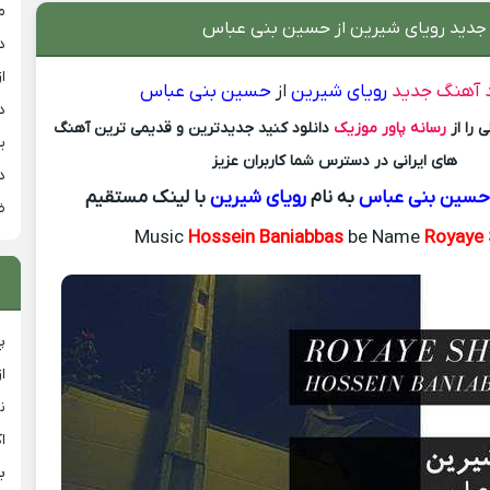
م
 جدید رویای شیرین از حسین بنی عباس
د
از
د آهنگ جدید
رویای شیرین
از
حسین بنی عباس
د
 را از
رسانه پاور موزیک
دانلود کنید جدیدترین و قدیمی ترین آهنگ
ی
های ایرانی در دسترس شما کاربران عزیز
د
سین بنی عباس
به نام
رویای شیرین
با لینک مستقیم
ض
Music
Hossein Baniabbas
be Name
Royaye 
پ
ا
ن
ا
ب