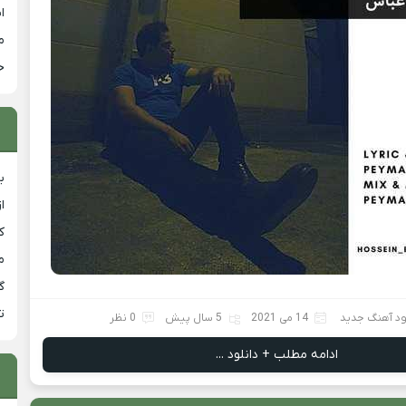
ا
م
خ
ب
ا
ک
م
گ
ت
ود آهنگ جدید
14 می 2021
5 سال پیش
0 نظر
ادامه مطلب + دانلود ...