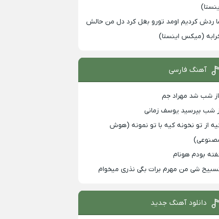
ینستا)
ا ردش کردیم اومد تورو بغل کرد دل من حالش
رابه (میکس اینستا)
آهنگ فارسی
از شب شد مهراد جم
ز شب بپرسید یوسف زمانی
یه از تو نخونه کیه با تو نمونه (هوش
صنوعی)
فته بودم هونام
سبیح شی من مهرم برات بگی نذری میخوام
دانلود آهنگ جدید