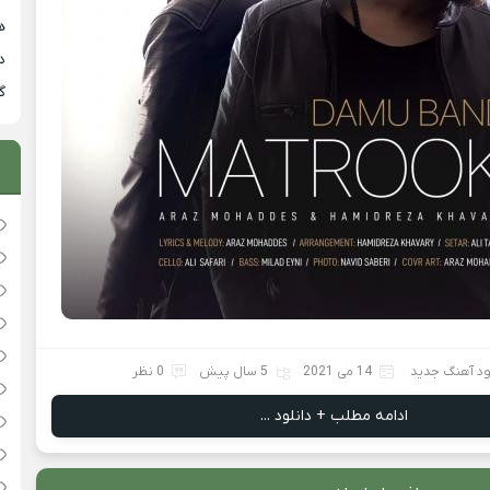
هی
دان
گ
ود آهنگ جدید
14 می 2021
5 سال پیش
0 نظر
ادامه مطلب + دانلود ...