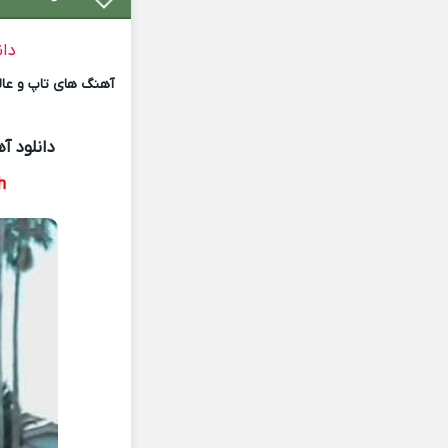
دان
آهنگ های تاپ و عالی
دانلود آ
h