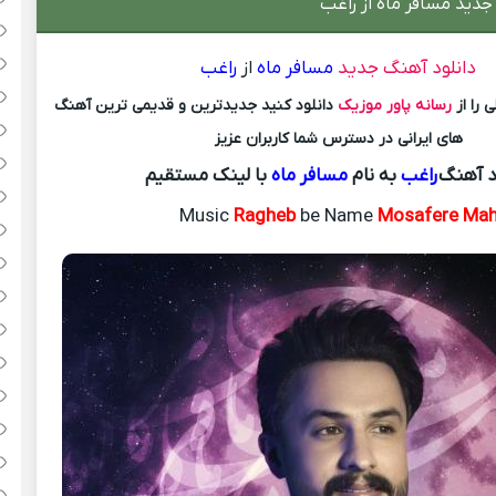
جدید مسافر ماه از راغب
دانلود آهنگ جدید
مسافر ماه
از
راغب
 را از
رسانه پاور موزیک
دانلود کنید جدیدترین و قدیمی ترین آهنگ
های ایرانی در دسترس شما کاربران عزیز
د آهنگ
راغب
به نام
مسافر ماه
با لینک مستقیم
Music
Ragheb
be Name
Mosafere Ma