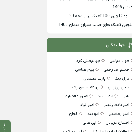
دن 1405
لود گلچین 100 آهنگ برتر دهه 90
لچین آهنگ های جدید سیران عثمان 1405
خوانندگان
جواد عباسی
جهانبخش کرد
جاسم خدارحمی
پیام عباسی
پازل بند
پارسا محمدی
بیدل برزویی
بهنام حسن زاده
بابی
ایوان بند
امین غلامیاری
امیرحافظ رنجبر
امیر لیام
امیر رمضانی
امو بند
الجان
احسان دریادل
ابی عالی
صفحه قبلی
ابوالفضل اسماعیل نژاد
آوات بوکانی