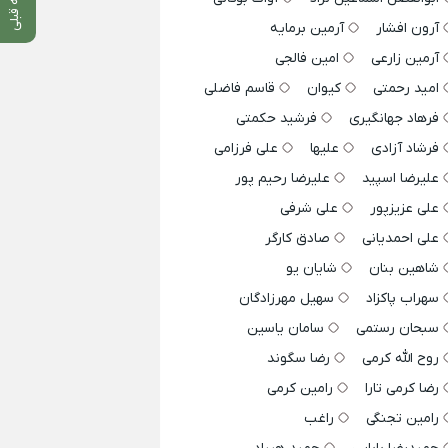
آرون افشار
آرمین برمایه
آرمین زارعی
امین فالجی
امید رحمتی
کیوان
قاسم فاضلی
فرهاد جهانگیری
فرشید حکمتی
فرشاد آزادی
علیها
علی فرزامی
علیرضا اسپید
علیرضا رحیم پور
علی عزیزپور
علی شرفی
علی احمدیانی
صادق کارگر
شاهین بنان
شایان یو
سهراب پاکزاد
سهیل مهرزادگان
سبحان رستمی
سامان یاسین
روح الله کرمی
رضا سگوند
رضا کرمی تارا
رامین کرمی
رامین تجنگی
راغب