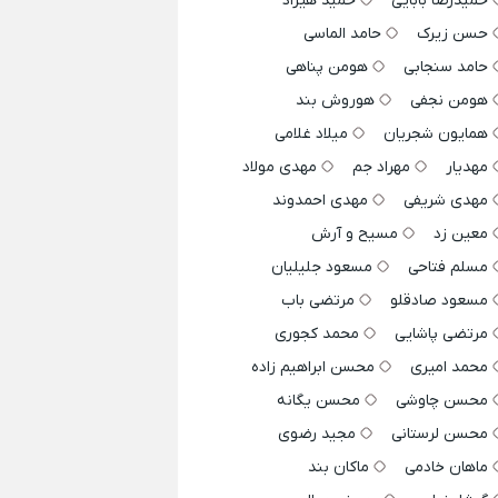
حمیدرضا بابایی
حمید هیراد
حسن زیرک
حامد الماسی
حامد سنجابی
هومن پناهی
هومن نجفی
هوروش بند
همایون شجریان
میلاد غلامی
مهدیار
مهراد جم
مهدی مولاد
مهدی شریفی
مهدی احمدوند
معین زد
مسیح و آرش
مسلم فتاحی
مسعود جلیلیان
مسعود صادقلو
مرتضی باب
مرتضی پاشایی
محمد کجوری
محمد امیری
محسن ابراهیم زاده
محسن چاوشی
محسن یگانه
محسن لرستانی
مجید رضوی
ماهان خادمی
ماکان بند