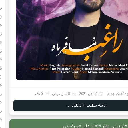
ود آهنگ جدید
14 می 2021
5 سال پیش
0 نظر
ادامه مطلب + دانلود ...
ازندرانی بهار ماه از علی میررضایی