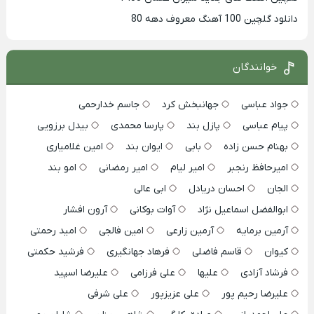
دانلود گلچین 100 آهنگ معروف دهه 80
خوانندگان
جواد عباسی
جهانبخش کرد
جاسم خدارحمی
پیام عباسی
پازل بند
پارسا محمدی
بیدل برزویی
بهنام حسن زاده
بابی
ایوان بند
امین غلامیاری
امیرحافظ رنجبر
امیر لیام
امیر رمضانی
امو بند
الجان
احسان دریادل
ابی عالی
ابوالفضل اسماعیل نژاد
آوات بوکانی
آرون افشار
آرمین برمایه
آرمین زارعی
امین فالجی
امید رحمتی
کیوان
قاسم فاضلی
فرهاد جهانگیری
فرشید حکمتی
فرشاد آزادی
علیها
علی فرزامی
علیرضا اسپید
علیرضا رحیم پور
علی عزیزپور
علی شرفی