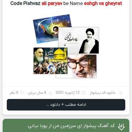
Code Pishvaz
ali paryav
be Name
eshgh va gheyrat
دانلود کد پیشواز
12 ژانویه 2021
6 سال پیش
0 نظر
ادامه مطلب + دانلود ...
کد آهنگ پیشواز ای سرزمین من از پویا بیاتی