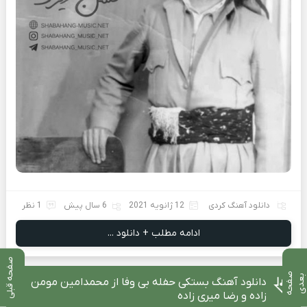
دانلود آهنگ کردی
12 ژانویه 2021
6 سال پیش
1 نظر
ادامه مطلب + دانلود ...
صفحه قبلی
ص
ف
ح
ه
ع
د
ب
ی
دانلود آهنگ بستکی حفله بی وفا از محمدامین مومن
زاده و رضا میری زاده