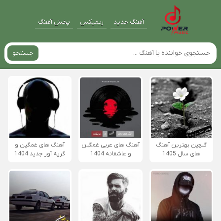
آهنگ جدید
ریمیکس
پخش آهنگ
جستجو
گلچین بهترین آهنگ
آهنگ های عربی غمگین
آهنگ های غمگین و
های سال 1405
و عاشقانه 1404
گریه آور جدید 1404