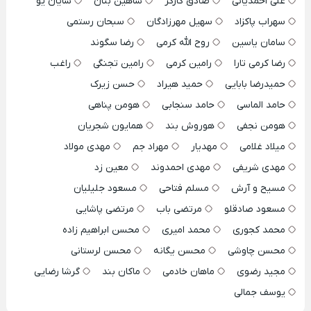
علی احمدیانی
صادق کارگر
شاهین بنان
شایان یو
سهراب پاکزاد
سهیل مهرزادگان
سبحان رستمی
سامان یاسین
روح الله کرمی
رضا سگوند
رضا کرمی تارا
رامین کرمی
رامین تجنگی
راغب
حمیدرضا بابایی
حمید هیراد
حسن زیرک
حامد الماسی
حامد سنجابی
هومن پناهی
هومن نجفی
هوروش بند
همایون شجریان
میلاد غلامی
مهدیار
مهراد جم
مهدی مولاد
مهدی شریفی
مهدی احمدوند
معین زد
مسیح و آرش
مسلم فتاحی
مسعود جلیلیان
مسعود صادقلو
مرتضی باب
مرتضی پاشایی
محمد کجوری
محمد امیری
محسن ابراهیم زاده
محسن چاوشی
محسن یگانه
محسن لرستانی
مجید رضوی
ماهان خادمی
ماکان بند
گرشا رضایی
یوسف جمالی