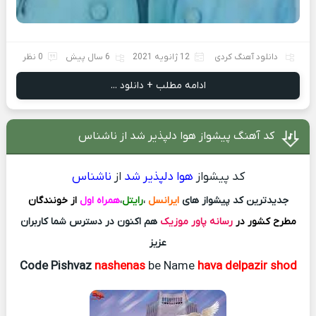
دانلود آهنگ کردی
12 ژانویه 2021
6 سال پیش
0 نظر
ادامه مطلب + دانلود ...
کد آهنگ پیشواز هوا دلپذیر شد از ناشناس
کد پیشواز
هوا دلپذیر شد
از
ناشناس
جدیدترین کد پیشواز های
ایرانسل
،
رایتل
،
همراه اول
از خونندگان
مطرح کشور در
رسانه پاور موزیک
هم اکنون در دسترس شما کاربران
عزیز
Code Pishvaz
nashenas
be Name
hava delpazir shod