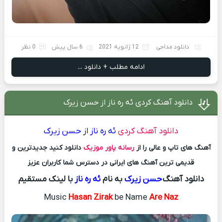
دانلود مداحی
12 ژانویه 2021
6 سال پیش
0 نظر
ادامه مطلب + دانلود ...
دانلود آهنگ کردی ئه ره ناز از حسن زیرک
دانلود آهنگ کردی
ئه ره ناز
از
حسن زیرک
آهنگ های تاپ و عالی را از
رسانه پاور موزیک
دانلود کنید جدیدترین و
قدیمی ترین آهنگ های ایرانی در دسترس شما کاربران عزیز
دانلود آهنگ
حسن زیرک
به نام
ئه ره ناز
با لینک مستقیم
Music
Hasan Zirak
be Name
Are Naz