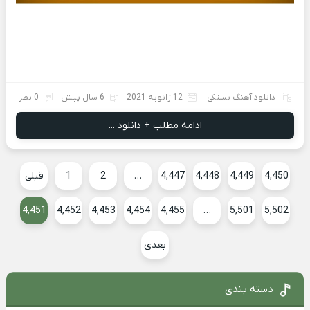
دانلود آهنگ بستکی
12 ژانویه 2021
6 سال پیش
0 نظر
ادامه مطلب + دانلود ...
4,450
4,449
4,448
4,447
…
2
1
قبلی
4,451
4,452
4,453
4,454
4,455
…
5,501
5,502
بعدی
دسته بندی