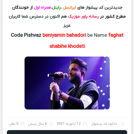
جدیدترین کد پیشواز های
ایرانسل
،
رایتل
،
همراه اول
از خونندگان
مطرح کشور در
رسانه پاور موزیک
هم اکنون در دسترس شما کاربران
عزیز
Code Pishvaz
beniyamin bahadori
be Name
faghat
shabihe khodeti
دانلود کد پیشواز
12 ژانویه 2021
6 سال پیش
0 نظر