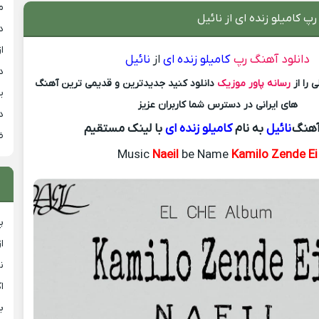
م
پ کامیلو زنده ای از نائیل
د
از
دانلود آهنگ رپ
کامیلو زنده ای
از
نائیل
د
 را از
رسانه پاور موزیک
دانلود کنید جدیدترین و قدیمی ترین آهنگ
ی
های ایرانی در دسترس شما کاربران عزیز
د
آهنگ
نائیل
به نام
کامیلو زنده ای
با لینک مستقیم
ض
Music
Naeil
be Name
Kamilo Zende Ei
پ
ا
ن
ا
ب