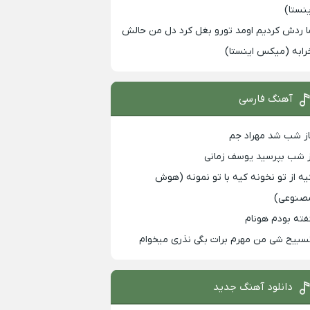
ینستا)
ا ردش کردیم اومد تورو بغل کرد دل من حالش
رابه (میکس اینستا)
آهنگ فارسی
از شب شد مهراد جم
ز شب بپرسید یوسف زمانی
یه از تو نخونه کیه با تو نمونه (هوش
صنوعی)
فته بودم هونام
سبیح شی من مهرم برات بگی نذری میخوام
دانلود آهنگ جدید