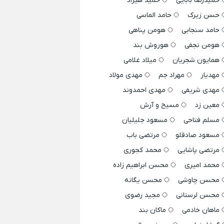
حمیدرضا بابایی
حمید هیراد
حسن زیرک
حامد الماسی
حامد سنجابی
هومن پناهی
هومن نجفی
هوروش بند
همایون شجریان
میلاد غلامی
مهدیار
مهراد جم
مهدی مولاد
مهدی شریفی
مهدی احمدوند
معین زد
مسیح و آرش
مسلم فتاحی
مسعود جلیلیان
مسعود صادقلو
مرتضی باب
مرتضی پاشایی
محمد کجوری
محمد امیری
محسن ابراهیم زاده
محسن چاوشی
محسن یگانه
محسن لرستانی
مجید رضوی
ماهان خادمی
ماکان بند