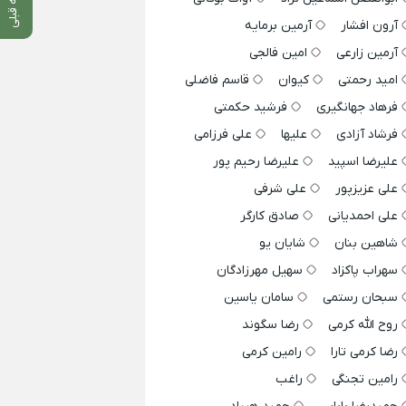
آرون افشار
آرمین برمایه
آرمین زارعی
امین فالجی
امید رحمتی
کیوان
قاسم فاضلی
فرهاد جهانگیری
فرشید حکمتی
فرشاد آزادی
علیها
علی فرزامی
علیرضا اسپید
علیرضا رحیم پور
علی عزیزپور
علی شرفی
علی احمدیانی
صادق کارگر
شاهین بنان
شایان یو
سهراب پاکزاد
سهیل مهرزادگان
سبحان رستمی
سامان یاسین
روح الله کرمی
رضا سگوند
رضا کرمی تارا
رامین کرمی
رامین تجنگی
راغب