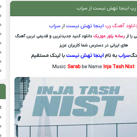
د
 رپ اینجا تهش نیست از سراب
د
د
انلود آهنگ رپ
اینجا تهش نیست
از
سراب
د
 را از
رسانه پاور موزیک
دانلود کنید جدیدترین و قدیمی ترین آهنگ
د
های ایرانی در دسترس شما کاربران عزیز
د
نگ
سراب
به نام
اینجا تهش نیست
با لینک مستقیم
د
Music
Sarab
be Name
Inja Tash Nist
د
گ
د
ط
د