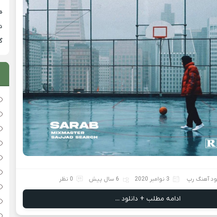
هی
دان
گ
ود آهنگ رپ
3 نوامبر 2020
6 سال پیش
0 نظر
ادامه مطلب + دانلود ...