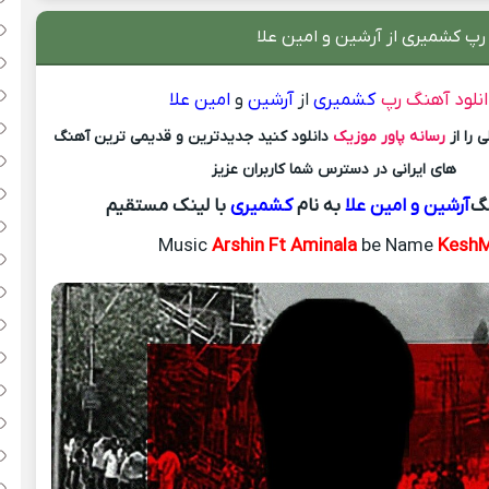
رپ کشمیری از آرشین و امین علا
نلود آهنگ رپ
کشمیری
از
آرشین
و
امین علا
 را از
رسانه پاور موزیک
دانلود کنید جدیدترین و قدیمی ترین آهنگ
های ایرانی در دسترس شما کاربران عزیز
نگ
آرشین و امین علا
به نام
کشمیری
با لینک مستقیم
Music
Arshin Ft Aminala
be Name
KeshM