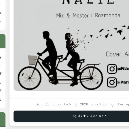
ا
م
خ
ب
ا
ک
م
گ
ت
ود آهنگ رپ
3 نوامبر 2020
6 سال پیش
0 نظر
ادامه مطلب + دانلود ...