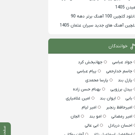
دن 1405
لود گلچین 100 آهنگ برتر دهه 90
لچین آهنگ های جدید سیران عثمان 1405
خوانندگان
جواد عباسی
جهانبخش کرد
جاسم خدارحمی
پیام عباسی
پازل بند
پارسا محمدی
بیدل برزویی
بهنام حسن زاده
بابی
ایوان بند
امین غلامیاری
امیرحافظ رنجبر
امیر لیام
امیر رمضانی
امو بند
الجان
احسان دریادل
ابی عالی
صفحه قبلی
ابوالفضل اسماعیل نژاد
آوات بوکانی