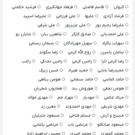
کیوان
قاسم فاضلی
فرهاد جهانگیری
فرشید حکمتی
فرشاد آزادی
علیها
علی فرزامی
علیرضا اسپید
علیرضا رحیم پور
علی عزیزپور
علی شرفی
علی احمدیانی
صادق کارگر
شاهین بنان
شایان یو
سهراب پاکزاد
سهیل مهرزادگان
سبحان رستمی
سامان یاسین
روح الله کرمی
رضا سگوند
رضا کرمی تارا
رامین کرمی
رامین تجنگی
راغب
حمیدرضا بابایی
حمید هیراد
حسن زیرک
حامد الماسی
حامد سنجابی
هومن پناهی
هومن نجفی
هوروش بند
همایون شجریان
میلاد غلامی
مهدیار
مهراد جم
مهدی مولاد
مهدی شریفی
مهدی احمدوند
معین زد
مسیح و آرش
مسلم فتاحی
مسعود جلیلیان
مسعود صادقلو
مرتضی باب
مرتضی پاشایی
محمد کجوری
محمد امیری
محسن ابراهیم زاده