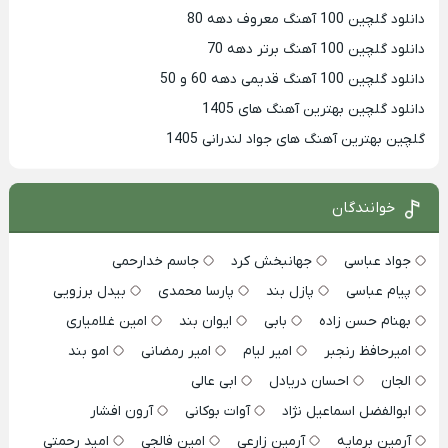
دانلود گلچین 100 آهنگ معروف دهه 80
دانلود گلچین 100 آهنگ برتر دهه 70
دانلود گلچین 100 آهنگ قدیمی دهه 60 و 50
دانلود گلچین بهترین آهنگ های 1405
گلچین بهترین آهنگ های جواد لندرانی 1405
خوانندگان
جواد عباسی
جهانبخش کرد
جاسم خدارحمی
پیام عباسی
پازل بند
پارسا محمدی
بیدل برزویی
بهنام حسن زاده
بابی
ایوان بند
امین غلامیاری
امیرحافظ رنجبر
امیر لیام
امیر رمضانی
امو بند
الجان
احسان دریادل
ابی عالی
ابوالفضل اسماعیل نژاد
آوات بوکانی
آرون افشار
آرمین برمایه
آرمین زارعی
امین فالجی
امید رحمتی