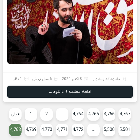
دانلود کد پیشواز
8 اکتبر 2020
6 سال پیش
1 نظر
ادامه مطلب + دانلود ...
4,767
4,766
4,765
4,764
…
2
1
قبلی
4,768
4,769
4,770
4,771
4,772
…
5,500
5,501