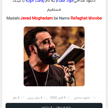
دانلود مداحی
جواد مقدم
به نام
رفاقت خوبه
با لینک
مستقیم
Madahi
Javad Moghadam
be Name
Refaghat khoobe
دانلود مداحی
9 اکتبر 2020
6 سال پیش
0 نظر
ادامه مطلب + دانلود ...