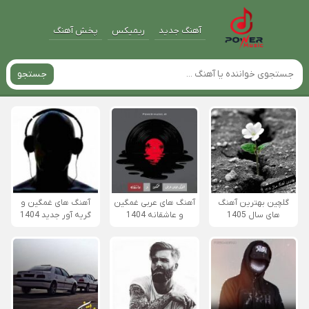
آهنگ جدید
ریمیکس
پخش آهنگ
جستجو
گلچین بهترین آهنگ
آهنگ های عربی غمگین
آهنگ های غمگین و
های سال 1405
و عاشقانه 1404
گریه آور جدید 1404