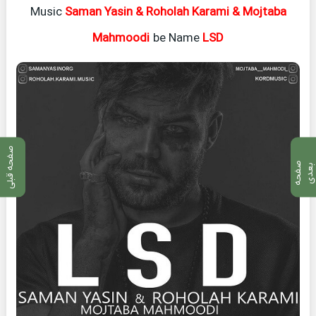
Music
Saman Yasin & Roholah Karami & Mojtaba
Mahmoodi
be Name
LSD
صفحه قبلی
ص
ف
ح
ه
ع
د
ب
ی