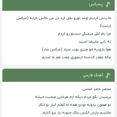
ریمیکس
ما ردش کردیم اومد تورو بغل کرد دل من حالش خرابه (میکس
اینستا)
چرا بام الکی میجنگی دستتو رو کردم
نه تایی علیرضا اسپید
هوا بارونیه مو چتری بهت نمیاد (میکس شاد)
مگه چقدر گذشته اینجوری چفت هم ما شدیم
آهنگ فارسی
محضر حامد الماسی
پرسیدن بگو مردم دیگه ازم هرجایی صحبت میشه
تو همون یدونه بودی همه جا گفتم کنار تو انگار
ماشینم پارس الکس پلاک جنوبه یار بیو کنارم