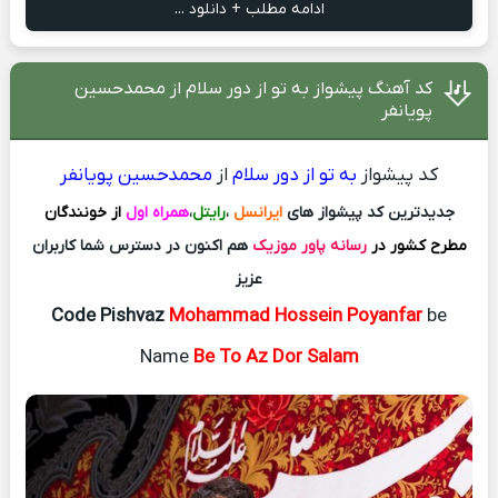
ادامه مطلب + دانلود ...
کد آهنگ پیشواز به‌ تو از دور سلام از محمدحسین
پویانفر
کد پیشواز
به‌ تو از دور سلام
از
محمدحسین پویانفر
جدیدترین کد پیشواز های
ایرانسل
،
رایتل
،
همراه اول
از خونندگان
مطرح کشور در
رسانه پاور موزیک
هم اکنون در دسترس شما کاربران
عزیز
Code Pishvaz
Mohammad Hossein Poyanfar
be
Name
Be To Az Dor Salam