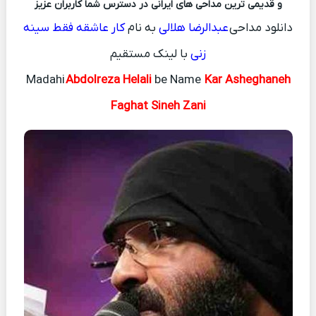
و قدیمی ترین مداحی های ایرانی در دسترس شما کاربران عزیز
دانلود مداحی
عبدالرضا هلالی
به نام
کار عاشقه فقط سینه
زنی
با لینک مستقیم
Madahi
Abdolreza Helali
be Name
Kar Asheghaneh
Faghat Sineh Zani