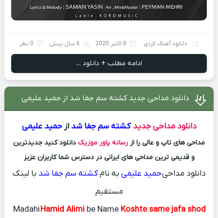
دانلود آهنگ کردی
8 اکتبر 2020
6 سال پیش
0 نظر
ادامه مطلب + دانلود ...
دانلود مداحی جدید کشته سم جفا شد از حمید علیمی
دانلود مداحی جدید
کشته سم جفا شد
از
حمید علیمی
مداحی های تاپ و عالی را از
رسانه پاور موزیک
دانلود کنید جدیدترین
و قدیمی ترین مداحی های ایرانی در دسترس شما کاربران عزیز
دانلود مداحی
حمید علیمی
به نام
کشته سم جفا شد
با لینک
مستقیم
Madahi
Hamid Alimi
be Name
Koshte same jafa shod