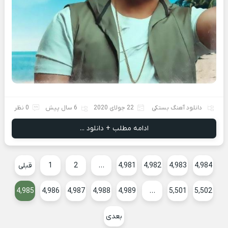
دانلود آهنگ بستکی
22 جولای 2020
6 سال پیش
0 نظر
ادامه مطلب + دانلود ...
4,984
4,983
4,982
4,981
…
2
1
قبلی
4,985
4,986
4,987
4,988
4,989
…
5,501
5,502
بعدی