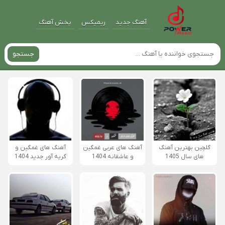
آهنگ جدید
ریمیکس
پخش آهنگ
جستجو
گلچین بهترین آهنگ
آهنگ های عربی غمگین
آهنگ های غمگین و
های سال 1405
و عاشقانه 1404
گریه آور جدید 1404