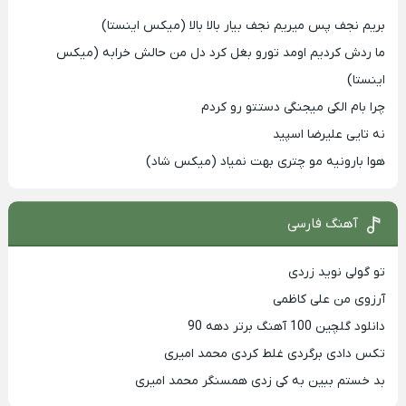
بریم نجف پس میریم نجف بیار بالا بالا (میکس اینستا)
ما ردش کردیم اومد تورو بغل کرد دل من حالش خرابه (میکس
اینستا)
چرا بام الکی میجنگی دستتو رو کردم
نه تایی علیرضا اسپید
هوا بارونیه مو چتری بهت نمیاد (میکس شاد)
آهنگ فارسی
تو گولی نوید زردی
آرزوی من علی کاظمی
دانلود گلچین 100 آهنگ برتر دهه 90
تکس دادی برگردی غلط کردی محمد امیری
بد خستم ببین به کی زدی همسنگر محمد امیری