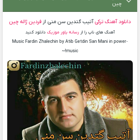
چین
دانلود آهنگ ترکی
آتیب گتدین سن منی از
فردین ژاله چین
آهنگ های ناپ را از
رسانه پاور موزیک
دانلود کنید
Music Fardin Zhalechin by Atib Getdin San Mani in power-
music!~