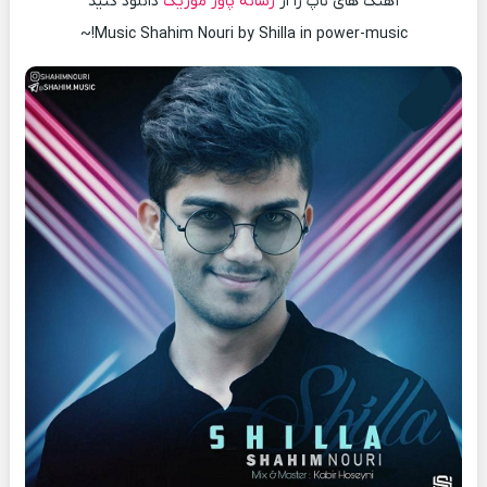
آهنگ های ناپ را از
رسانه پاور موزیک
دانلود کنید
Music Shahim Nouri by Shilla in power-music!~