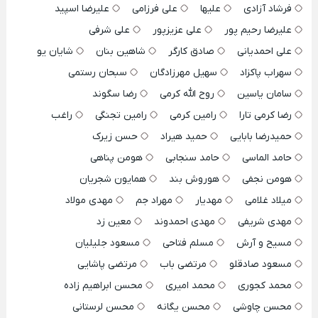
فرشاد آزادی
علیها
علی فرزامی
علیرضا اسپید
علیرضا رحیم پور
علی عزیزپور
علی شرفی
علی احمدیانی
صادق کارگر
شاهین بنان
شایان یو
سهراب پاکزاد
سهیل مهرزادگان
سبحان رستمی
سامان یاسین
روح الله کرمی
رضا سگوند
رضا کرمی تارا
رامین کرمی
رامین تجنگی
راغب
حمیدرضا بابایی
حمید هیراد
حسن زیرک
حامد الماسی
حامد سنجابی
هومن پناهی
هومن نجفی
هوروش بند
همایون شجریان
میلاد غلامی
مهدیار
مهراد جم
مهدی مولاد
مهدی شریفی
مهدی احمدوند
معین زد
مسیح و آرش
مسلم فتاحی
مسعود جلیلیان
مسعود صادقلو
مرتضی باب
مرتضی پاشایی
محمد کجوری
محمد امیری
محسن ابراهیم زاده
محسن چاوشی
محسن یگانه
محسن لرستانی