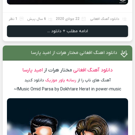
دانلود آهنگ افغانی
22 جولای 2020
6 سال پیش
1 نظر
ادامه مطلب + دانلود ...
دانلود اهنگ افغانی مختار هرات از امید پارسا
دانلود آهنگ افغانی
مختار هرات از
امید پارسا
آهنگ های ناپ را از
رسانه پاور موزیک
دانلود کنید
Music Omid Parsa by Dokhtare Herat in power-music!~