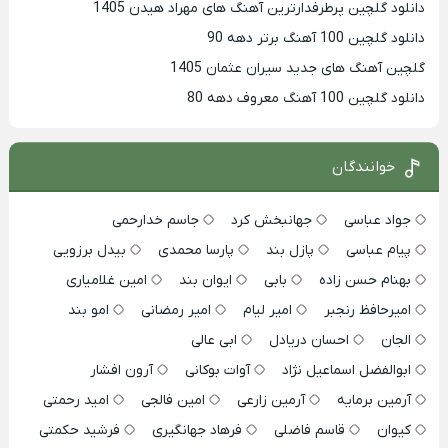
دانلود گلچین پرطرفدارترین آهنگ های مهراد هیدن 1405
دانلود گلچین 100 آهنگ برتر دهه 90
گلچین آهنگ های جدید سیران عثمان 1405
دانلود گلچین 100 آهنگ معروف دهه 80
خوانندگان
جواد عباسی
جهانبخش کرد
جاسم خدارحمی
پیام عباسی
پازل بند
پارسا محمدی
بیدل برزویی
بهنام حسن زاده
بابی
ایوان بند
امین غلامیاری
امیرحافظ رنجبر
امیر لیام
امیر رمضانی
امو بند
الجان
احسان دریادل
ابی عالی
ابوالفضل اسماعیل نژاد
آوات بوکانی
آرون افشار
آرمین برمایه
آرمین زارعی
امین فالجی
امید رحمتی
کیوان
قاسم فاضلی
فرهاد جهانگیری
فرشید حکمتی