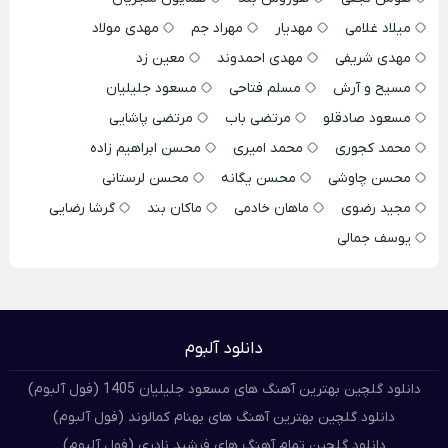
میلاد غلامی
مهدیار
مهراد جم
مهدی مولاد
مهدی شریفی
مهدی احمدوند
معین زد
مسیح و آرش
مسلم فتاحی
مسعود جلیلیان
مسعود صادقلو
مرتضی باب
مرتضی پاشایی
محمد کجوری
محمد امیری
محسن ابراهیم زاده
محسن چاوشی
محسن یگانه
محسن لرستانی
مجید رضوی
ماهان خادمی
ماکان بند
گرشا رضایی
یوسف جمالی
دانلود آلبوم
دانلود گلچین بهترین آهنگ های مسعود جلیلیان 1405 (فول آلبوم)
دانلود گلچین بهترین آهنگ های بهنام کمالوند (فول آلبوم)
دانلود گلچین تمام آهنگ های فرشید نادری (فول آلبوم)