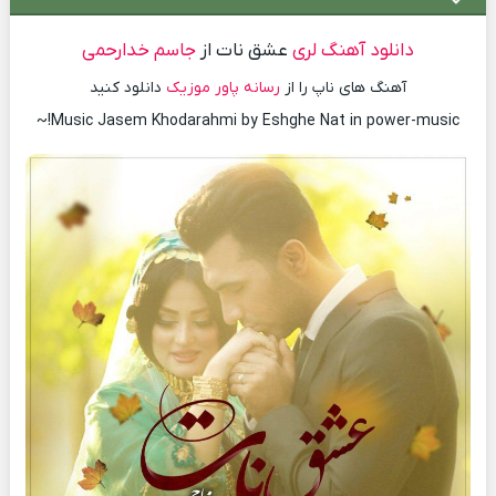
دانلود آهنگ لری
عشق نات از
جاسم خدارحمی
آهنگ های ناپ را از
رسانه پاور موزیک
دانلود کنید
Music Jasem Khodarahmi by Eshghe Nat in power-music!~