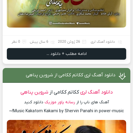
دانلود آهنگ لری
26 ژوئن 2020
6 سال پیش
0 نظر
ادامه مطلب + دانلود ...
دانلود آهنگ لری ککاتم ککامی از شروین پناهی
دانلود آهنگ لری
ککاتم ککامی از
شروین پناهی
آهنگ های ناپ را از
رسانه پاور موزیک
دانلود کنید
Music Kakatom Kakami by Shervin Panahi in power-music!~