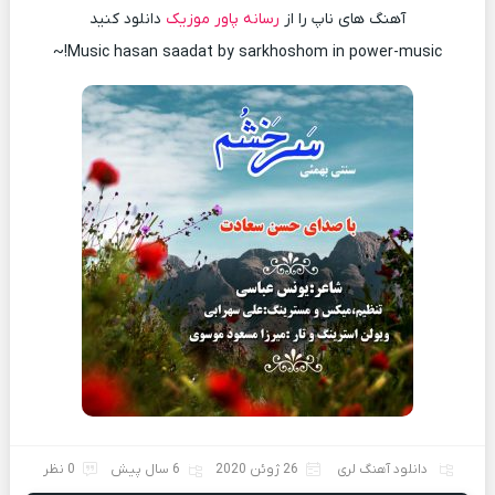
آهنگ های ناپ را از
رسانه پاور موزیک
دانلود کنید
Music hasan saadat by sarkhoshom in power-music!~
دانلود آهنگ لری
26 ژوئن 2020
6 سال پیش
0 نظر