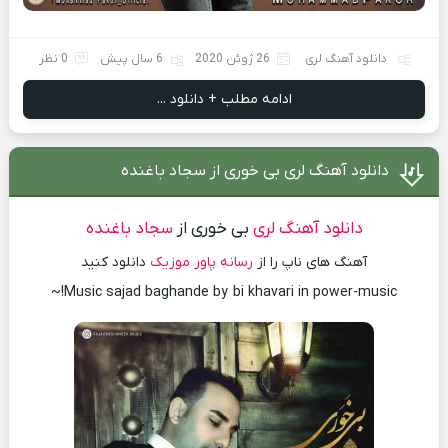
دانلود آهنگ لری
26 ژوئن 2020
6 سال پیش
0 نظر
ادامه مطلب + دانلود ...
دانلود آهنگ لری بی خوری از سجاد باغنده
دانلود آهنگ لری
بی خوری از
سجاد باغنده
آهنگ های ناپ را از
رسانه پاور موزیک
دانلود کنید
Music sajad baghande by bi khavari in power-music!~