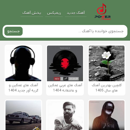
آهنگ جدید
ریمیکس
پخش آهنگ
جستجو
گلچین بهترین آهنگ
آهنگ های عربی غمگین
آهنگ های غمگین و
های سال 1405
و عاشقانه 1404
گریه آور جدید 1404