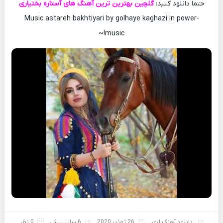
حتما دانلود کنید:
گلچین بهترین ترین آهنگ های آستاره بختیاری
Music astareh bakhtiyari by golhaye kaghazi in power-
music!~
دانلود آهنگ لری
26 ژوئن 2020
6 سال پیش
0 نظر