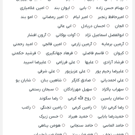
بهنام حسن زاده
بابی
ایوان بند
امین غلامیاری
امیرحافظ رنجبر
امیر لیام
امیر رمضانی
امو بند
الجان
احسان دریادل
ابی عالی
ابوالفضل اسماعیل نژاد
آوات بوکانی
آرون افشار
آرمین برمایه
آرمین زارعی
امین فالجی
امید رحمتی
کیوان
قاسم فاضلی
فرهاد جهانگیری
فرشید حکمتی
فرشاد آزادی
علیها
علی فرزامی
علیرضا اسپید
علیرضا رحیم پور
علی عزیزپور
علی شرفی
علی احمدیانی
صادق کارگر
شاهین بنان
شایان یو
سهراب پاکزاد
سهیل مهرزادگان
سبحان رستمی
سامان یاسین
روح الله کرمی
رضا سگوند
رضا کرمی تارا
رامین کرمی
رامین تجنگی
راغب
حمیدرضا بابایی
حمید هیراد
حسن زیرک
حامد الماسی
حامد سنجابی
هومن پناهی
هومن نجفی
هوروش بند
همایون شجریان