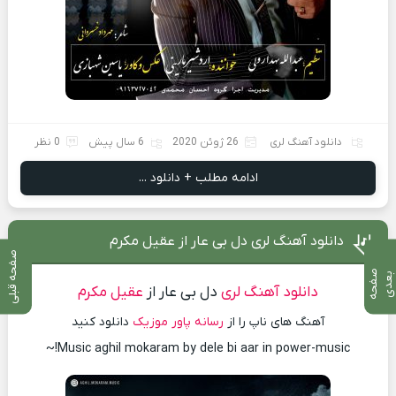
دانلود آهنگ لری
26 ژوئن 2020
6 سال پیش
0 نظر
ادامه مطلب + دانلود ...
دانلود آهنگ لری دل بی عار از عقیل مکرم
صفحه قبلی
ص
ف
ح
ه
ع
د
ب
ی
دانلود آهنگ لری
دل بی عار از
عقیل مکرم
آهنگ های ناپ را از
رسانه پاور موزیک
دانلود کنید
Music aghil mokaram by dele bi aar in power-music!~