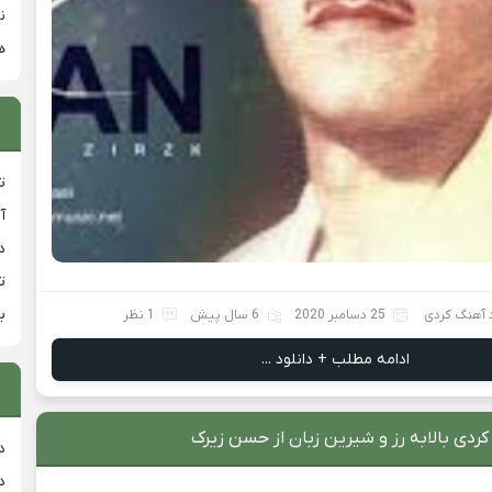
ن
ه
ت
آ
دان
ت
ب
 آهنگ کردی
25 دسامبر 2020
6 سال پیش
1 نظر
ادامه مطلب + دانلود ...
کردی بالابه رز و شیرین زبان از حسن زیرک
د
د