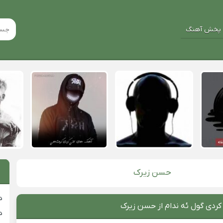
پخش آهنگ
حسن زیرک
د
کردی گول ئه ندام از حسن زیرک
د