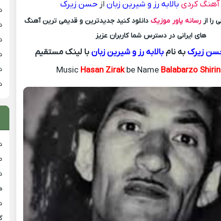
 آهنگ کردی
بالابه رز و شیرین زبان
از
حسن زیرک
د
 را از
رسانه پاور موزیک
دانلود کنید جدیدترین و قدیمی ترین آهنگ
د
های ایرانی در دسترس شما کاربران عزیز
د
سن زیرک
به نام
بالابه رز و شیرین زبان
با لینک مستقیم
د
د
Music
Hasan Zirak
be Name
Balabarzo Shiri
د
د
ط
د
هی
دان
گ