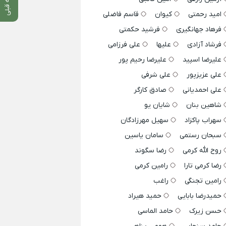
امید رحمتی
کیوان
قاسم فاضلی
فرهاد جهانگیری
فرشید حکمتی
فرشاد آزادی
علیها
علی فرزامی
علیرضا اسپید
علیرضا رحیم پور
علی عزیزپور
علی شرفی
علی احمدیانی
صادق کارگر
شاهین بنان
شایان یو
سهراب پاکزاد
سهیل مهرزادگان
سبحان رستمی
سامان یاسین
روح الله کرمی
رضا سگوند
رضا کرمی تارا
رامین کرمی
رامین تجنگی
راغب
حمیدرضا بابایی
حمید هیراد
حسن زیرک
حامد الماسی