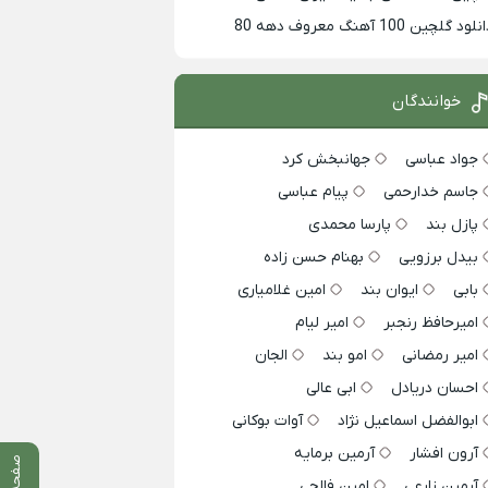
لود گلچین 100 آهنگ معروف دهه 80
خوانندگان
جواد عباسی
جهانبخش کرد
جاسم خدارحمی
پیام عباسی
پازل بند
پارسا محمدی
بیدل برزویی
بهنام حسن زاده
بابی
ایوان بند
امین غلامیاری
امیرحافظ رنجبر
امیر لیام
امیر رمضانی
امو بند
الجان
احسان دریادل
ابی عالی
ابوالفضل اسماعیل نژاد
آوات بوکانی
آرون افشار
آرمین برمایه
صفحه قبلی
آرمین زارعی
امین فالجی