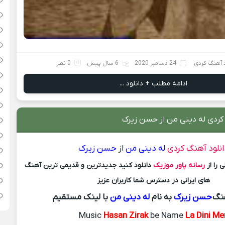
 آهنگ کردی
24 دسامبر 2020
6 سال پیش
0 نظر
ادامه مطلب + دانلود ...
 کردی له دینی من از حسن زیرک
انلود آهنگ کردی
له دینی من
از
حسن زیرک
 را از
رسانه پاور موزیک
دانلود کنید جدیدترین و قدیمی ترین آهنگ
های ایرانی در دسترس شما کاربران عزیز
هنگ
حسن زیرک
به نام
له دینی من
با لینک مستقیم
Music
Hasan Zirak
be Name
La Dini Me