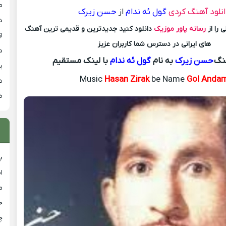
م
نلود آهنگ کردی
گول ئه ندام
از
حسن زیرک
د
 را از
رسانه پاور موزیک
دانلود کنید جدیدترین و قدیمی ترین آهنگ
از
های ایرانی در دسترس شما کاربران عزیز
د
هنگ
حسن زیرک
به نام
گول ئه ندام
با لینک مستقیم
ی
Music
Hasan Zirak
be Name
Gol Anda
د
ض
ب
ا
م
خ
چ