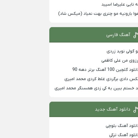
ه تایی علیرضا اسپید
وا بارونیه مو چتری بهت نمیاد (میکس شاد)
آهنگ فارسی
و گولی نوید زردی
رزوی من علی کاظمی
لود گلچین 100 آهنگ برتر دهه 90
کس دادی برگردی غلط کردی محمد امیری
د خستم ببین به کی زدی همسنگر محمد امیری
دانلود آهنگ جدید
انلود آهنگ بلوچی
انلود آهنگ ترکی