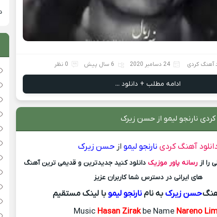
دان
 آهنگ کردی
24 دسامبر 2020
6 سال پیش
0 نظر
ادامه مطلب + دانلود ...
کردی نارنجو لیمو از حسن زیرک
انلود آهنگ کردی
نارنجو لیمو
از
حسن زیرک
 را از
رسانه پاور موزیک
دانلود کنید جدیدترین و قدیمی ترین آهنگ
های ایرانی در دسترس شما کاربران عزیز
هنگ
حسن زیرک
به نام
نارنجو لیمو
با لینک مستقیم
Music
Hasan Zirak
be Name
Nareno Li