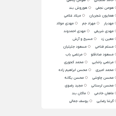
حامد سنجابی
هومن پناهی
هومن نجفی
هوروش بند
همایون شجریان
میلاد غلامی
مهدیار
مهراد جم
مهدی مولاد
مهدی شریفی
مهدی احمدوند
معین زد
مسیح و آرش
مسلم فتاحی
مسعود جلیلیان
مسعود صادقلو
مرتضی باب
مرتضی پاشایی
محمد کجوری
محمد امیری
محسن ابراهیم زاده
محسن چاوشی
محسن یگانه
محسن لرستانی
مجید رضوی
ماهان خادمی
ماکان بند
گرشا رضایی
یوسف جمالی