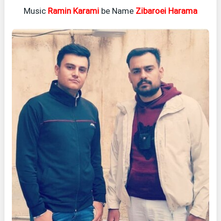
Music
Ramin Karami
be Name
Zibaroei Harama