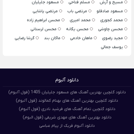
مسیح و آرش
مسلم فتاحی
مسعود جلیلیان
مسعود صادقلو
مرتضی باب
مرتضی پاشایی
محمد کجوری
محمد امیری
محسن ابراهیم زاده
محسن چاوشی
محسن یگانه
محسن لرستانی
مجید رضوی
ماهان خادمی
ماکان بند
گرشا رضایی
یوسف جمالی
دانلود آلبوم
دانلود گلچین بهترین آهنگ های مسعود جلیلیان 1405 (فول آلبوم)
دانلود گلچین بهترین آهنگ های بهنام کمالوند (فول آلبوم)
دانلود گلچین تمام آهنگ های فرشید نادری (فول آلبوم)
دانلود بهترین آهنگ های مهدی شریفی (فول البوم)
دانلود آلبوم فریک از پیام عباسی