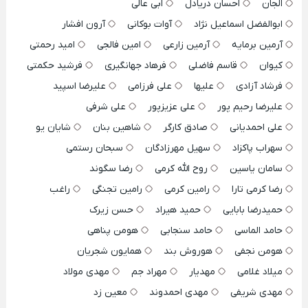
الجان
احسان دریادل
ابی عالی
ابوالفضل اسماعیل نژاد
آوات بوکانی
آرون افشار
آرمین برمایه
آرمین زارعی
امین فالجی
امید رحمتی
کیوان
قاسم فاضلی
فرهاد جهانگیری
فرشید حکمتی
فرشاد آزادی
علیها
علی فرزامی
علیرضا اسپید
علیرضا رحیم پور
علی عزیزپور
علی شرفی
علی احمدیانی
صادق کارگر
شاهین بنان
شایان یو
سهراب پاکزاد
سهیل مهرزادگان
سبحان رستمی
سامان یاسین
روح الله کرمی
رضا سگوند
رضا کرمی تارا
رامین کرمی
رامین تجنگی
راغب
حمیدرضا بابایی
حمید هیراد
حسن زیرک
حامد الماسی
حامد سنجابی
هومن پناهی
هومن نجفی
هوروش بند
همایون شجریان
میلاد غلامی
مهدیار
مهراد جم
مهدی مولاد
مهدی شریفی
مهدی احمدوند
معین زد