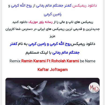
دانلود ریمیکس
کفتر جفتگم مالم رمانی
از
روح الله کرمی
و
رامین کرمی
ریمیکس های تاپ و عالی را از
رسانه پاور موزیک
دانلود کنید
جدیدترین و قدیمی ترین ریمیکس های ایرانی در دسترس شما کاربران
عزیز
دانلود ریمیکس
روح الله کرمی و رامین کرمی
به نام
کفتر
جفتگم مالم رمانی
با لینک مستقیم
Remix
Ramin Karami Ft Roholah Karami
be Name
Kaftar Joftagam