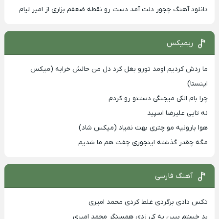
دانلود آهنگ چجور دلت آمد دست رو نقطه ضعفم بزاری از امیر لیام
ریمیکس
ما ردش کردیم اومد تورو بغل کرد دل من حالش خرابه (میکس
اینستا)
چرا بام الکی میجنگی دستتو رو کردم
نه تایی علیرضا اسپید
هوا بارونیه مو چتری بهت نمیاد (میکس شاد)
مگه چقدر گذشته اینجوری چفت هم ما شدیم
آهنگ فارسی
تکس دادی برگردی غلط کردی محمد امیری
بد خستم ببین به کی زدی همسنگر محمد امیری