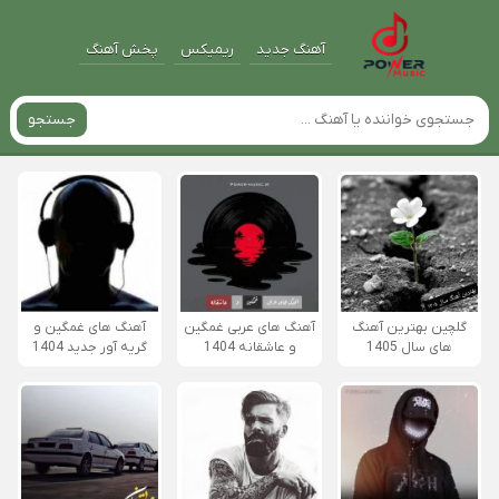
آهنگ جدید
ریمیکس
پخش آهنگ
جستجو
گلچین بهترین آهنگ
آهنگ های عربی غمگین
آهنگ های غمگین و
های سال 1405
و عاشقانه 1404
گریه آور جدید 1404