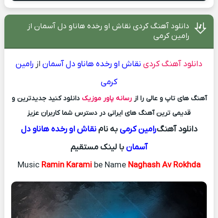
دانلود آهنگ کردی نقاش او رخده هاناو دل آسمان از
رامین کرمی
دانلود آهنگ کردی
نقاش او رخده هاناو دل آسمان
از
رامین
کرمی
آهنگ های تاپ و عالی را از
رسانه پاور موزیک
دانلود کنید جدیدترین و
قدیمی ترین آهنگ های ایرانی در دسترس شما کاربران عزیز
دانلود آهنگ
رامین کرمی
به نام
نقاش او رخده هاناو دل
آسمان
با لینک مستقیم
Music
Ramin Karami
be Name
Naghash Av Rokhda