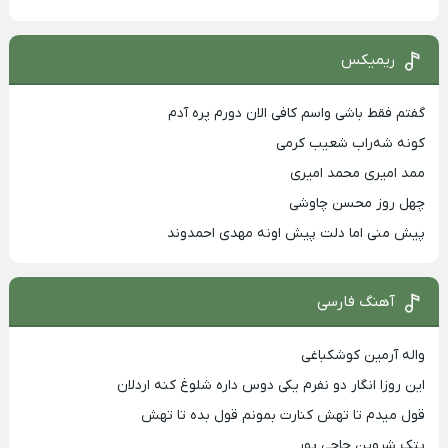
ریمیکس
گفتم فقط باشی واسم کافی الان دورم پره آدم
کونه شه‌راب شعیب کرمی
ممد امیری محمد امیری
چهل روز محسن چاوشی
پیش منی اما دلت پیش اونه مهدی احمدوند
آهنگ فارسی
واله آرمین کوشکباغی
این روزا انگار دو نفرم یکی دوس داره شلوغ کنه اردلان
قول میدم تا تهش کنارت بمونم قول بده تا تهش
پتک شروین حاجی پور