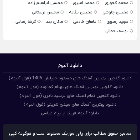
محمد کجوری
محمد امیری
محسن ابراهیم زاده
محسن چاوشی
محسن یگانه
محسن لرستانی
مجید رضوی
ماهان خادمی
ماکان بند
گرشا رضایی
یوسف جمالی
دانلود آلبوم
دانلود گلچین بهترین آهنگ های مسعود جلیلیان 1405 (فول آلبوم)
دانلود گلچین بهترین آهنگ های بهنام کمالوند (فول آلبوم)
دانلود گلچین تمام آهنگ های فرشید نادری (فول آلبوم)
دانلود بهترین آهنگ های مهدی شریفی (فول البوم)
دانلود آلبوم فریک از پیام عباسی
تمامی حقوق مطالب برای پاور موزیک محفوظ است و هرگونه کپی