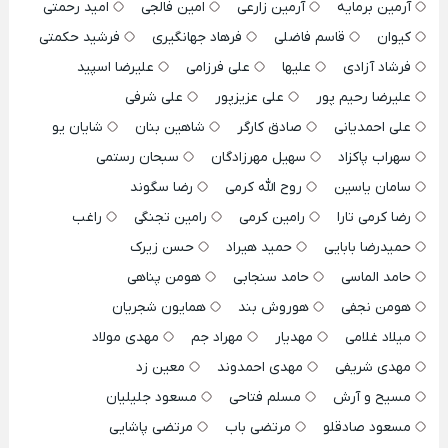
آرمین برمایه
آرمین زارعی
امین فالجی
امید رحمتی
کیوان
قاسم فاضلی
فرهاد جهانگیری
فرشید حکمتی
فرشاد آزادی
علیها
علی فرزامی
علیرضا اسپید
علیرضا رحیم پور
علی عزیزپور
علی شرفی
علی احمدیانی
صادق کارگر
شاهین بنان
شایان یو
سهراب پاکزاد
سهیل مهرزادگان
سبحان رستمی
سامان یاسین
روح الله کرمی
رضا سگوند
رضا کرمی تارا
رامین کرمی
رامین تجنگی
راغب
حمیدرضا بابایی
حمید هیراد
حسن زیرک
حامد الماسی
حامد سنجابی
هومن پناهی
هومن نجفی
هوروش بند
همایون شجریان
میلاد غلامی
مهدیار
مهراد جم
مهدی مولاد
مهدی شریفی
مهدی احمدوند
معین زد
مسیح و آرش
مسلم فتاحی
مسعود جلیلیان
مسعود صادقلو
مرتضی باب
مرتضی پاشایی