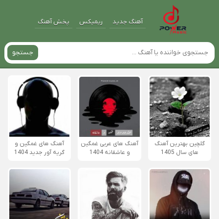
آهنگ جدید
ریمیکس
پخش آهنگ
جستجو
گلچین بهترین آهنگ
آهنگ های عربی غمگین
آهنگ های غمگین و
های سال 1405
و عاشقانه 1404
گریه آور جدید 1404