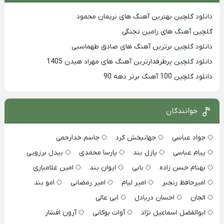
دانلود گلچین بهترین آهنگ های نریمان محمود
گلچین آهنگ های رامین تجنگی
دانلود گلچین برترین آهنگ های صادق طهماسبی
دانلود گلچین پرطرفدارترین آهنگ های مهراد هیدن 1405
دانلود گلچین 100 آهنگ برتر دهه 90
خوانندگان
جواد عباسی
جهانبخش کرد
جاسم خدارحمی
پیام عباسی
پازل بند
پارسا محمدی
بیدل برزویی
بهنام حسن زاده
بابی
ایوان بند
امین غلامیاری
امیرحافظ رنجبر
امیر لیام
امیر رمضانی
امو بند
الجان
احسان دریادل
ابی عالی
ابوالفضل اسماعیل نژاد
آوات بوکانی
آرون افشار