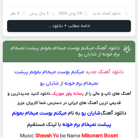
دانلود آهنگ جدید
24 ژوئن 2023
3 سال پیش
0 نظر
ادامه مطلب + دانلود ...
دانلود آهنگ میکنم بوست میخام بمونم پیشت نمیخام
برم خونه از شایان یو
دانلود آهنگ جدید
میکنم بوست میخام بمونم پیشت
نمیخام برم خونه
از
شایان یو
آهنگ های تاپ و عالی را از
رسانه پاور موزیک
دانلود کنید جدیدترین و
قدیمی ترین آهنگ های ایرانی در دسترس شما کاربران عزیز
دانلود آهنگ
شایان یو
به نام
میکنم بوست میخام بمونم
پیشت نمیخام برم خونه
با لینک مستقیم
Music
Shayah Yo
be Name
Mikonam Boset