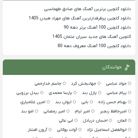
دانلود گلچین برترین آهنگ های صادق طهماسبی
دانلود گلچین پرطرفدارترین آهنگ های مهراد هیدن 1405
دانلود گلچین 100 آهنگ برتر دهه 90
گلچین آهنگ های جدید سیران عثمان 1405
دانلود گلچین 100 آهنگ معروف دهه 80
خوانندگان
جواد عباسی
جهانبخش کرد
جاسم خدارحمی
پیام عباسی
پازل بند
پارسا محمدی
بیدل برزویی
بهنام حسن زاده
بابی
ایوان بند
امین غلامیاری
امیرحافظ رنجبر
امیر لیام
امیر رمضانی
امو بند
الجان
احسان دریادل
ابی عالی
ابوالفضل اسماعیل نژاد
آوات بوکانی
آرون افشار