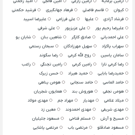
آرمین برمایه
آرمین زارعی
امین فالجی
امید رحمتی
کیوان
قاسم فاضلی
فرهاد جهانگیری
فرشید حکمتی
فرشاد آزادی
علیها
علی فرزامی
علیرضا اسپید
علیرضا رحیم پور
علی عزیزپور
علی شرفی
علی احمدیانی
صادق کارگر
شاهین بنان
شایان یو
سهراب پاکزاد
سهیل مهرزادگان
سبحان رستمی
سامان یاسین
روح الله کرمی
رضا سگوند
رضا کرمی تارا
رامین کرمی
رامین تجنگی
راغب
حمیدرضا بابایی
حمید هیراد
حسن زیرک
حامد الماسی
حامد سنجابی
هومن پناهی
هومن نجفی
هوروش بند
همایون شجریان
میلاد غلامی
مهدیار
مهراد جم
مهدی مولاد
مهدی شریفی
مهدی احمدوند
معین زد
مسیح و آرش
مسلم فتاحی
مسعود جلیلیان
مسعود صادقلو
مرتضی باب
مرتضی پاشایی