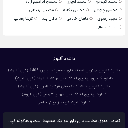
محمد کجوری
محمد امیری
محسن ابراهیم زاده
محسن چاوشی
محسن یگانه
محسن لرستانی
مجید رضوی
ماهان خادمی
ماکان بند
گرشا رضایی
یوسف جمالی
دانلود آلبوم
دانلود گلچین بهترین آهنگ های مسعود جلیلیان 1405 (فول آلبوم)
دانلود گلچین بهترین آهنگ های بهنام کمالوند (فول آلبوم)
دانلود گلچین تمام آهنگ های فرشید نادری (فول آلبوم)
دانلود بهترین آهنگ های مهدی شریفی (فول البوم)
دانلود آلبوم فریک از پیام عباسی
تمامی حقوق مطالب برای پاور موزیک محفوظ است و هرگونه کپی