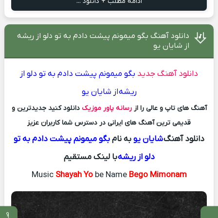
ادامه مطلب + دانلود ...
دانلود آهنگ بگو میمونم پیشت دادم به تو دلو از ریشه
از شایان یو
دانلود آهنگ جدید
بگو میمونم پیشت دادم به تو دلو از
ریشه
از
شایان یو
آهنگ های تاپ و عالی را از
رسانه پاور موزیک
دانلود کنید جدیدترین و
قدیمی ترین آهنگ های ایرانی در دسترس شما کاربران عزیز
دانلود آهنگ
شایان یو
به نام
بگو میمونم پیشت دادم به تو
دلو از ریشه
با لینک مستقیم
Music
Shayah Yo
be Name
Bego Mimonam