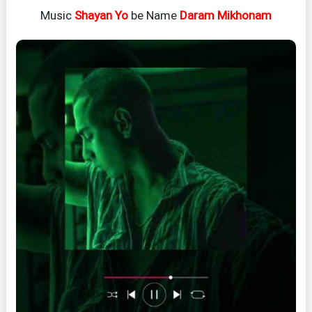
Music
Shayan Yo
be Name
Daram Mikhonam