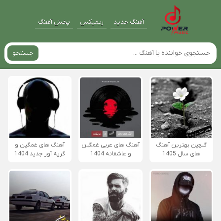
آهنگ جدید
ریمیکس
پخش آهنگ
جستجو
گلچین بهترین آهنگ
آهنگ های عربی غمگین
آهنگ های غمگین و
های سال 1405
و عاشقانه 1404
گریه آور جدید 1404