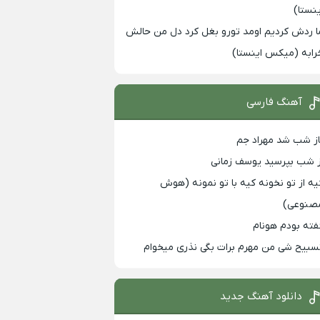
ینستا)
ا ردش کردیم اومد تورو بغل کرد دل من حالش
رابه (میکس اینستا)
آهنگ فارسی
از شب شد مهراد جم
ز شب بپرسید یوسف زمانی
یه از تو نخونه کیه با تو نمونه (هوش
صنوعی)
فته بودم هونام
سبیح شی من مهرم برات بگی نذری میخوام
دانلود آهنگ جدید