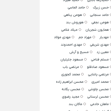
حمیدرضا بابایی
حمید هیراد
حسن زیرک
حامد الماسی
حامد سنجابی
هومن پناهی
هومن نجفی
هوروش بند
همایون شجریان
میلاد غلامی
مهدیار
مهراد جم
مهدی مولاد
مهدی شریفی
مهدی احمدوند
معین زد
مسیح و آرش
مسلم فتاحی
مسعود جلیلیان
مسعود صادقلو
مرتضی باب
مرتضی پاشایی
محمد کجوری
محمد امیری
محسن ابراهیم زاده
محسن چاوشی
محسن یگانه
محسن لرستانی
مجید رضوی
ماهان خادمی
ماکان بند