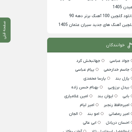
دن 1405
لود گلچین 100 آهنگ برتر دهه 90
صفحه قبلی
لچین آهنگ های جدید سیران عثمان 1405
خوانندگان
جواد عباسی
جهانبخش کرد
جاسم خدارحمی
پیام عباسی
پازل بند
پارسا محمدی
بیدل برزویی
بهنام حسن زاده
بابی
ایوان بند
امین غلامیاری
امیرحافظ رنجبر
امیر لیام
امیر رمضانی
امو بند
الجان
احسان دریادل
ابی عالی
ابوالفضل اسماعیل نژاد
آوات بوکانی