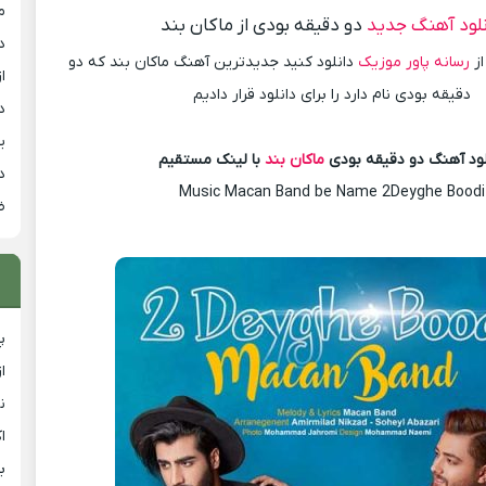
م
نلود آهنگ جدید
دو دقیقه بودی از ماکان بند
د
از
رسانه پاور موزیک
دانلود کنید جدیدترین آهنگ ماکان بند که دو
از
دقیقه بودی نام دارد را برای دانلود قرار دادیم
د
ی
لود آهنگ دو دقیقه بودی
ماکان بند
با لینک مستقیم
د
Music Macan Band be Name 2Deyghe Boodi
ض
پ
ا
ن
ا
ب