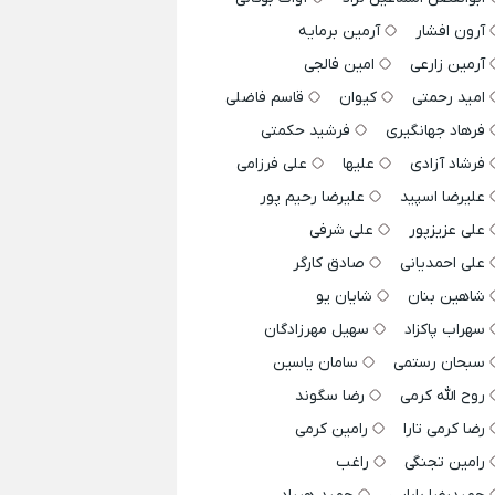
آرون افشار
آرمین برمایه
آرمین زارعی
امین فالجی
امید رحمتی
کیوان
قاسم فاضلی
فرهاد جهانگیری
فرشید حکمتی
فرشاد آزادی
علیها
علی فرزامی
علیرضا اسپید
علیرضا رحیم پور
علی عزیزپور
علی شرفی
علی احمدیانی
صادق کارگر
شاهین بنان
شایان یو
سهراب پاکزاد
سهیل مهرزادگان
سبحان رستمی
سامان یاسین
روح الله کرمی
رضا سگوند
رضا کرمی تارا
رامین کرمی
رامین تجنگی
راغب