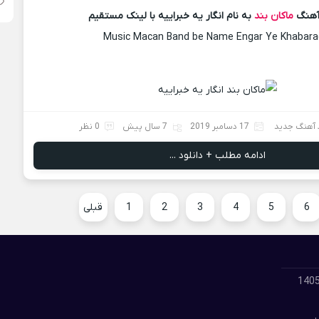
 آهنگ
ماکان بند
به نام انگار یه خبراییه با لینک مستقیم
Music Macan Band be Name Engar Ye Khabara
 آهنگ جدید
17 دسامبر 2019
7 سال پیش
0 نظر
ادامه مطلب + دانلود ...
6
5
4
3
2
1
قبلی
لود گلچین بهترین آهنگ های مسعود جلیلیان 1405