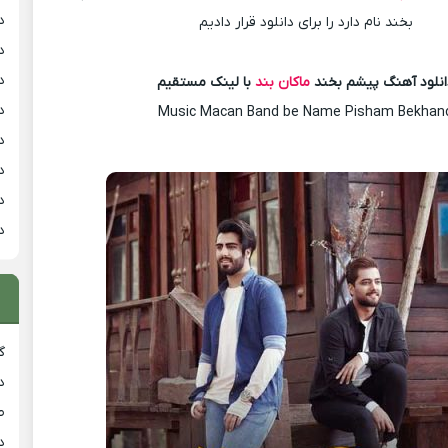
د
بخند نام دارد را برای دانلود قرار دادیم
د
د
انلود آهنگ پیشم بخند
ماکان بند
با لینک مستقیم
د
Music Macan Band be Name Pisham Bekhan
د
د
د
د
گ
د
ط
د