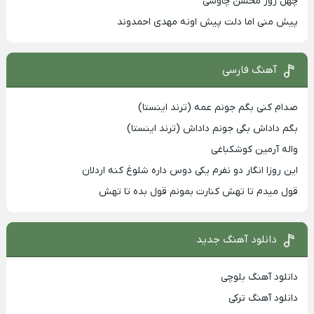
چهل روز محسن چاوشی
پیش منی اما دلت پیش اونه مهدی احمدوند
آهنگ فارسی
صدام کنی بگم جونم عمه (ترند اینستا)
بگم داداش بگی جونم داداش (ترند اینستا)
واله آرمین کوشکباغی
این روزا انگار دو نفرم یکی دوس داره شلوغ کنه اردلان
قول میدم تا تهش کنارت بمونم قول بده تا تهش
دانلود آهنگ جدید
دانلود آهنگ بلوچی
دانلود آهنگ ترکی