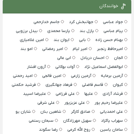
خوانندگان
جواد عباسی
جهانبخش کرد
جاسم خدارحمی
پیام عباسی
پازل بند
پارسا محمدی
بیدل برزویی
بهنام حسن زاده
بابی
ایوان بند
امین غلامیاری
امیرحافظ رنجبر
امیر لیام
امیر رمضانی
امو بند
الجان
احسان دریادل
ابی عالی
ابوالفضل اسماعیل نژاد
آوات بوکانی
آرون افشار
آرمین برمایه
آرمین زارعی
امین فالجی
امید رحمتی
کیوان
قاسم فاضلی
فرهاد جهانگیری
فرشید حکمتی
فرشاد آزادی
علیها
علی فرزامی
علیرضا اسپید
علیرضا رحیم پور
علی عزیزپور
علی شرفی
علی احمدیانی
صادق کارگر
شاهین بنان
شایان یو
سهراب پاکزاد
سهیل مهرزادگان
سبحان رستمی
سامان یاسین
روح الله کرمی
رضا سگوند