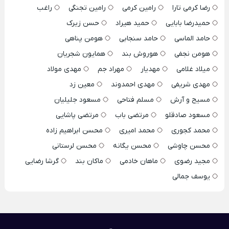
رضا کرمی تارا
رامین کرمی
رامین تجنگی
راغب
حمیدرضا بابایی
حمید هیراد
حسن زیرک
حامد الماسی
حامد سنجابی
هومن پناهی
هومن نجفی
هوروش بند
همایون شجریان
میلاد غلامی
مهدیار
مهراد جم
مهدی مولاد
مهدی شریفی
مهدی احمدوند
معین زد
مسیح و آرش
مسلم فتاحی
مسعود جلیلیان
مسعود صادقلو
مرتضی باب
مرتضی پاشایی
محمد کجوری
محمد امیری
محسن ابراهیم زاده
محسن چاوشی
محسن یگانه
محسن لرستانی
مجید رضوی
ماهان خادمی
ماکان بند
گرشا رضایی
یوسف جمالی