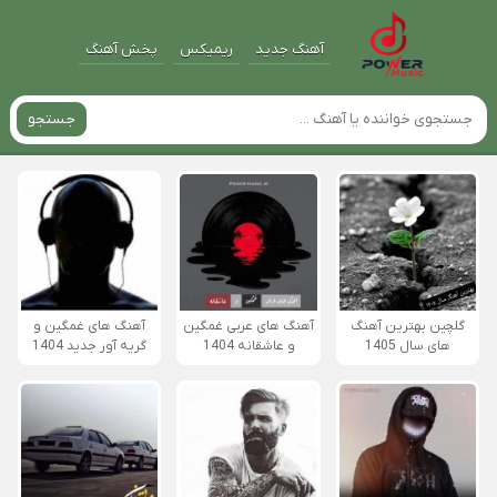
آهنگ جدید
ریمیکس
پخش آهنگ
جستجو
گلچین بهترین آهنگ
آهنگ های عربی غمگین
آهنگ های غمگین و
های سال 1405
و عاشقانه 1404
گریه آور جدید 1404