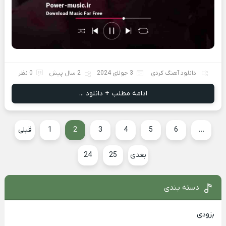
دانلود آهنگ کردی
3 جولای 2024
2 سال پیش
0 نظر
ادامه مطلب + دانلود ...
…
6
5
4
3
2
1
قبلی
بعدی
25
24
دسته بندی
بزودی