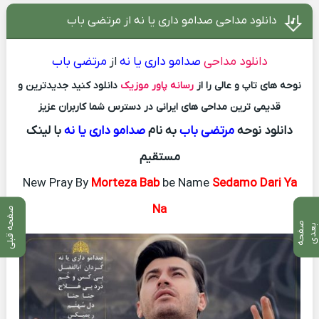
دانلود مداحی صدامو داری یا نه از مرتضی باب
دانلود مداحی
صدامو داری یا نه
از
مرتضی باب
نوحه های تاپ و عالی را از
رسانه پاور موزیک
دانلود کنید جدیدترین و
قدیمی ترین مداحی های ایرانی در دسترس شما کاربران عزیز
دانلود نوحه
مرتضی باب
به نام
صدامو داری یا نه
با لینک
مستقیم
New Pray By
Morteza Bab
be Name
Sedamo Dari Ya
Na
صفحه قبلی
ص
ف
ح
ه
ع
د
ب
ی