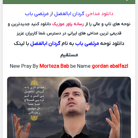
دانلود مداحی
گردان ابالفضل
از
مرتضی باب
نوحه های تاپ و عالی را از
رسانه پاور موزیک
دانلود کنید جدیدترین و
قدیمی ترین مداحی های ایرانی در دسترس شما کاربران عزیز
دانلود نوحه
مرتضی باب
به نام
گردان ابالفضل
با لینک
مستقیم
New Pray By
Morteza Bab
be Name
gordan abalfazl