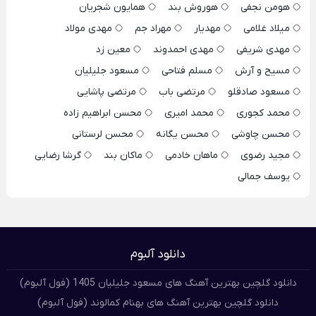
هومن نجفی
هوروش بند
همایون شجریان
میلاد غلامی
مهدیار
مهراد جم
مهدی مولاد
مهدی شریفی
مهدی احمدوند
معین زد
مسیح و آرش
مسلم فتاحی
مسعود جلیلیان
مسعود صادقلو
مرتضی باب
مرتضی پاشایی
محمد کجوری
محمد امیری
محسن ابراهیم زاده
محسن چاوشی
محسن یگانه
محسن لرستانی
مجید رضوی
ماهان خادمی
ماکان بند
گرشا رضایی
یوسف جمالی
دانلود آلبوم
دانلود گلچین بهترین آهنگ های مسعود جلیلیان 1405 (فول آلبوم)
دانلود گلچین بهترین آهنگ های بهنام کمالوند (فول آلبوم)