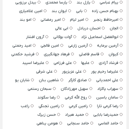
پیام عباسی
پازل بند
پارسا محمدی
بیدل برزویی
بهنام حسن زاده
بابی
ایوان بند
امین غلامیاری
امیرحافظ رنجبر
امیر لیام
امیر رمضانی
امو بند
الجان
احسان دریادل
ابی عالی
ابوالفضل اسماعیل نژاد
آوات بوکانی
آرون افشار
آرمین برمایه
آرمین زارعی
امین فالجی
امید رحمتی
کیوان
قاسم فاضلی
فرهاد جهانگیری
فرشید حکمتی
فرشاد آزادی
علیها
علی فرزامی
علیرضا اسپید
علیرضا رحیم پور
علی عزیزپور
علی شرفی
علی احمدیانی
صادق کارگر
شاهین بنان
شایان یو
سهراب پاکزاد
سهیل مهرزادگان
سبحان رستمی
سامان یاسین
روح الله کرمی
رضا سگوند
رضا کرمی تارا
رامین کرمی
رامین تجنگی
راغب
حمیدرضا بابایی
حمید هیراد
حسن زیرک
حامد الماسی
حامد سنجابی
هومن پناهی