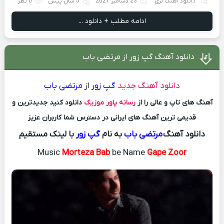
دانلود آهنگ لری
23 دسامبر 2021
5 سال پیش
0 نظر
ادامه مطلب + دانلود ...
دانلود آهنگ گپ زور از مرتضی باب
دانلود آهنگ جدید
گپ زور
از
مرتضی باب
آهنگ های تاپ و عالی را از
رسانه پاور موزیک
دانلود کنید جدیدترین و
قدیمی ترین آهنگ های ایرانی در دسترس شما کاربران عزیز
دانلود آهنگ
مرتضی باب
به نام
گپ زور
با لینک مستقیم
Music
Morteza Bab
be Name
Gape Zoor