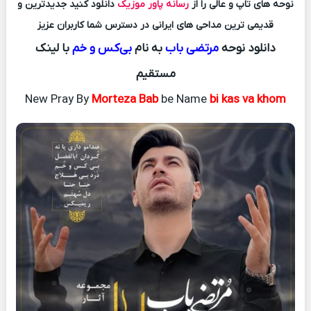
نوحه های تاپ و عالی را از
رسانه پاور موزیک
دانلود کنید جدیدترین و
قدیمی ترین مداحی های ایرانی در دسترس شما کاربران عزیز
دانلود نوحه
مرتضی باب
به نام
بی‌کس و خم
با لینک
مستقیم
New Pray By
Morteza Bab
be Name
bi kas va khom