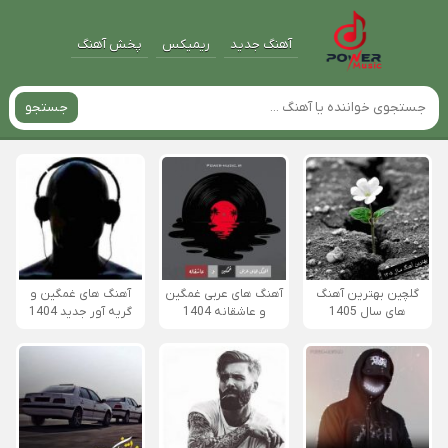
آهنگ جدید
ریمیکس
پخش آهنگ
جستجو
گلچین بهترین آهنگ
آهنگ های عربی غمگین
آهنگ های غمگین و
های سال 1405
و عاشقانه 1404
گریه آور جدید 1404