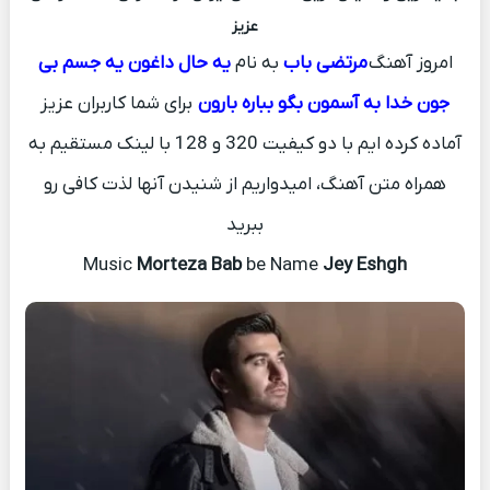
عزیز
امروز آهنگ
مرتضی باب
به نام
یه حال داغون یه جسم بی
جون خدا به آسمون بگو بباره بارون
برای شما کاربران عزیز
آماده کرده ایم با دو کیفیت 320 و 128 با لینک مستقیم به
همراه متن آهنگ، امیدواریم از شنیدن آنها لذت کافی رو
ببرید
Music
Morteza Bab
be Name
Jey Eshgh