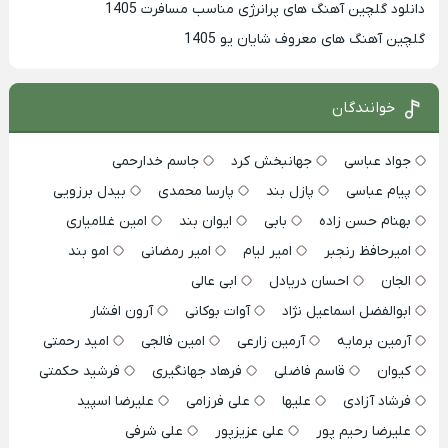
دانلود گلچین آهنگ های پرانرژی مناسب مسافرت 1405
گلچین آهنگ های معروف شایان یو 1405
خوانندگان
جواد عباسی
جهانبخش کرد
جاسم خدارحمی
پیام عباسی
پازل بند
پارسا محمدی
بیدل برزویی
بهنام حسن زاده
بابی
ایوان بند
امین غلامیاری
امیرحافظ رنجبر
امیر لیام
امیر رمضانی
امو بند
الجان
احسان دریادل
ابی عالی
ابوالفضل اسماعیل نژاد
آوات بوکانی
آرون افشار
آرمین برمایه
آرمین زارعی
امین فالجی
امید رحمتی
کیوان
قاسم فاضلی
فرهاد جهانگیری
فرشید حکمتی
فرشاد آزادی
علیها
علی فرزامی
علیرضا اسپید
علیرضا رحیم پور
علی عزیزپور
علی شرفی