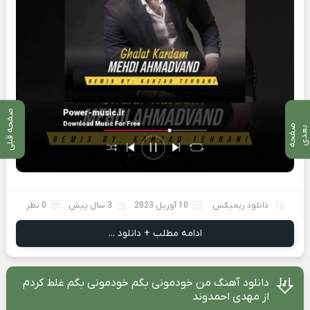
صفحه قبلی
ص
ف
ح
ه
ع
د
ب
ی
دانلود ریمیکس
10 آوریل 2023
3 سال پیش
0 نظر
ادامه مطلب + دانلود ...
دانلود آهنگ من خودمونی بگم خودمونی بگم غلط کردم
از مهدی احمدوند