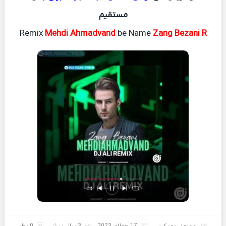
مستقیم
Remix
Mehdi Ahmadvand
be Name
Zang Bezani R