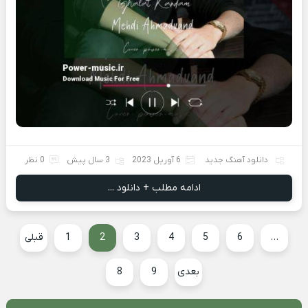
دانلود آهنگ جدید
6 آوریل 2023
3 سال پیش
0 نظر
ادامه مطلب + دانلود ...
…
6
5
4
3
2
1
قبلی
بعدی
9
8