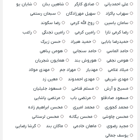
علی احمدیانی
صادق کارگر
شاهین بنان
شایان یو
سهراب پاکزاد
سهیل مهرزادگان
سبحان رستمی
سامان یاسین
روح الله کرمی
رضا سگوند
رضا کرمی تارا
رامین کرمی
رامین تجنگی
راغب
حمیدرضا بابایی
حمید هیراد
حسن زیرک
حامد الماسی
حامد سنجابی
هومن پناهی
هومن نجفی
هوروش بند
همایون شجریان
میلاد غلامی
مهدیار
مهراد جم
مهدی مولاد
مهدی شریفی
مهدی احمدوند
معین زد
مسیح و آرش
مسلم فتاحی
مسعود جلیلیان
مسعود صادقلو
مرتضی باب
مرتضی پاشایی
محمد کجوری
محمد امیری
محسن ابراهیم زاده
محسن چاوشی
محسن یگانه
محسن لرستانی
مجید رضوی
ماهان خادمی
ماکان بند
گرشا رضایی
یوسف جمالی