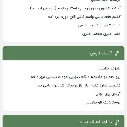
آخه چشامون بخورن بهم داستان داریم (میکس اینستا)
گفتم فقط باشی واسم کافی الان دورم پره آدم
کونه شه‌راب شعیب کرمی
ممد امیری محمد امیری
آهنگ فارسی
پادزهر طاهاس
برو بعد تو عادتمه دیگه تنهایی خودت نیستی مهراد جم
گفتمت نداره قلبه حال بازی دیگه شروین حاجی پور
آزادی بری یونی
نوستالژیک لاو طاهاس
دانلود آهنگ جدید