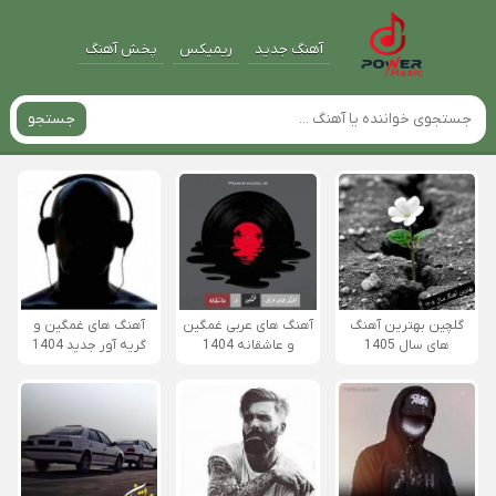
آهنگ جدید
ریمیکس
پخش آهنگ
جستجو
گلچین بهترین آهنگ
آهنگ های عربی غمگین
آهنگ های غمگین و
های سال 1405
و عاشقانه 1404
گریه آور جدید 1404