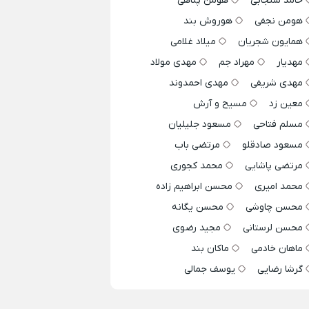
حامد سنجابی
هومن پناهی
هومن نجفی
هوروش بند
همایون شجریان
میلاد غلامی
مهدیار
مهراد جم
مهدی مولاد
مهدی شریفی
مهدی احمدوند
معین زد
مسیح و آرش
مسلم فتاحی
مسعود جلیلیان
مسعود صادقلو
مرتضی باب
مرتضی پاشایی
محمد کجوری
محمد امیری
محسن ابراهیم زاده
محسن چاوشی
محسن یگانه
محسن لرستانی
مجید رضوی
ماهان خادمی
ماکان بند
گرشا رضایی
یوسف جمالی