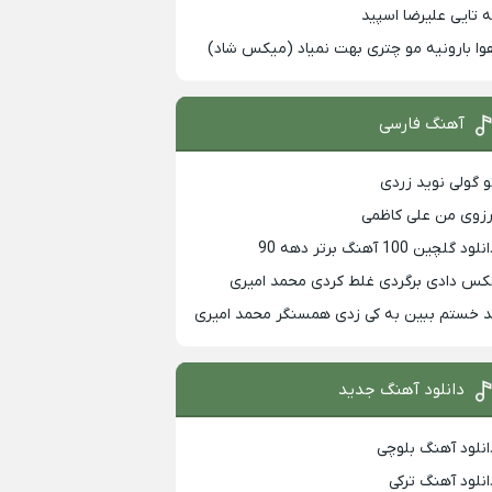
ه تایی علیرضا اسپید
وا بارونیه مو چتری بهت نمیاد (میکس شاد)
آهنگ فارسی
و گولی نوید زردی
رزوی من علی کاظمی
لود گلچین 100 آهنگ برتر دهه 90
کس دادی برگردی غلط کردی محمد امیری
د خستم ببین به کی زدی همسنگر محمد امیری
دانلود آهنگ جدید
انلود آهنگ بلوچی
انلود آهنگ ترکی