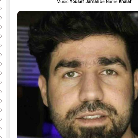
Music
Yousef Jamali
be Name
Khalaf