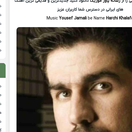
 را از
رسانه پاور موزیک
دانلود کنید جدیدترین و قدیمی ترین آهنگ
د
های ایرانی در دسترس شما کاربران عزیز
د
Music
Yousef Jamali
be Name
Harchi Khalaf
د
د
د
د
د
ط
د
هی
دان
گ