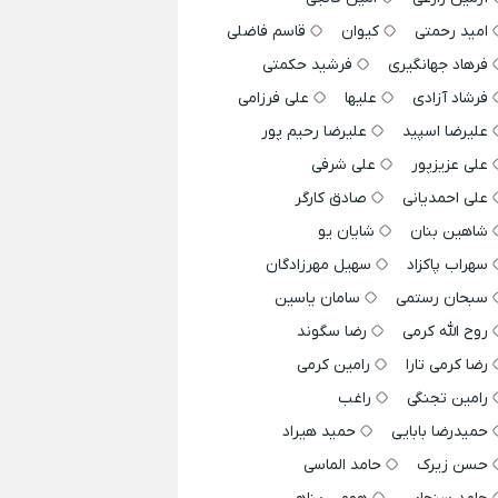
امید رحمتی
کیوان
قاسم فاضلی
فرهاد جهانگیری
فرشید حکمتی
فرشاد آزادی
علیها
علی فرزامی
علیرضا اسپید
علیرضا رحیم پور
علی عزیزپور
علی شرفی
علی احمدیانی
صادق کارگر
شاهین بنان
شایان یو
سهراب پاکزاد
سهیل مهرزادگان
سبحان رستمی
سامان یاسین
روح الله کرمی
رضا سگوند
رضا کرمی تارا
رامین کرمی
رامین تجنگی
راغب
حمیدرضا بابایی
حمید هیراد
حسن زیرک
حامد الماسی