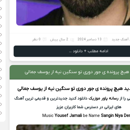
 آهنگ جدید
13 دسامبر 2024
2 سال پیش
0 نظر
ادامه مطلب + دانلود ...
 هیچ پرونده ی جور دوری تو سنگین نیه از یوسف جمالی
ید
هیچ پرونده ی جور دوری تو سنگین نیه از
یوسف جمالی
 را از
رسانه پاور موزیک
دانلود کنید جدیدترین و قدیمی ترین آهنگ
های ایرانی در دسترس شما کاربران عزیز
Music
Yousef Jamali
be Name
Sangin Niya D