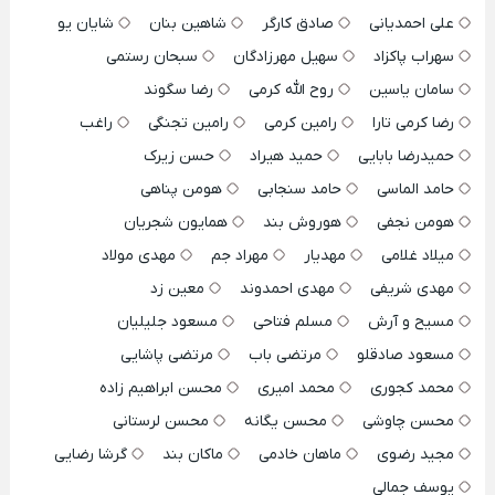
علی احمدیانی
صادق کارگر
شاهین بنان
شایان یو
سهراب پاکزاد
سهیل مهرزادگان
سبحان رستمی
سامان یاسین
روح الله کرمی
رضا سگوند
رضا کرمی تارا
رامین کرمی
رامین تجنگی
راغب
حمیدرضا بابایی
حمید هیراد
حسن زیرک
حامد الماسی
حامد سنجابی
هومن پناهی
هومن نجفی
هوروش بند
همایون شجریان
میلاد غلامی
مهدیار
مهراد جم
مهدی مولاد
مهدی شریفی
مهدی احمدوند
معین زد
مسیح و آرش
مسلم فتاحی
مسعود جلیلیان
مسعود صادقلو
مرتضی باب
مرتضی پاشایی
محمد کجوری
محمد امیری
محسن ابراهیم زاده
محسن چاوشی
محسن یگانه
محسن لرستانی
مجید رضوی
ماهان خادمی
ماکان بند
گرشا رضایی
یوسف جمالی