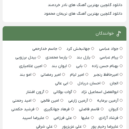
دانلود گلچین بهترین آهنگ های نادر خردمند
دانلود گلچین بهترین آهنگ های نریمان محمود
خوانندگان
جواد عباسی
جهانبخش کرد
جاسم خدارحمی
پیام عباسی
پازل بند
پارسا محمدی
بیدل برزویی
بهنام حسن زاده
بابی
ایوان بند
امین غلامیاری
امیرحافظ رنجبر
امیر لیام
امیر رمضانی
امو بند
الجان
احسان دریادل
ابی عالی
ابوالفضل اسماعیل نژاد
آوات بوکانی
آرون افشار
آرمین برمایه
آرمین زارعی
امین فالجی
امید رحمتی
کیوان
قاسم فاضلی
فرهاد جهانگیری
فرشید حکمتی
فرشاد آزادی
علیها
علی فرزامی
علیرضا اسپید
علیرضا رحیم پور
علی عزیزپور
علی شرفی