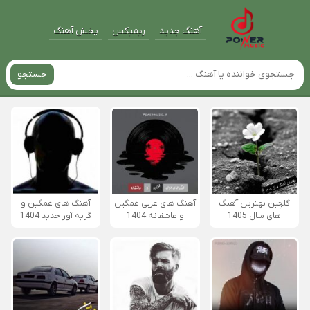
آهنگ جدید
ریمیکس
پخش آهنگ
جستجو
گلچین بهترین آهنگ
آهنگ های عربی غمگین
آهنگ های غمگین و
های سال 1405
و عاشقانه 1404
گریه آور جدید 1404