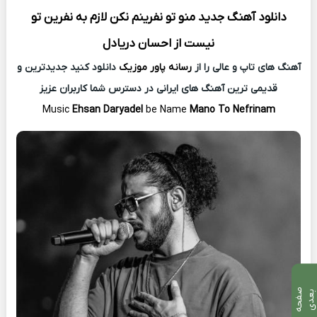
دانلود آهنگ جدید
منو تو نفرینم نکن لازم به نفرین تو
نیست از
احسان دریادل
آهنگ های تاپ و عالی را از
رسانه پاور موزیک
دانلود کنید جدیدترین و
قدیمی ترین آهنگ های ایرانی در دسترس شما کاربران عزیز
Music
Ehsan Daryadel
be Name
Mano To Nefrinam
ص
ف
ح
ه
ع
د
ب
ی