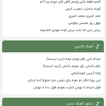
گفتم فقط باشی واسم کافی الان دورم پره آدم
کونه شه‌راب شعیب کرمی
ممد امیری محمد امیری
چهل روز محسن چاوشی
پیش منی اما دلت پیش اونه مهدی احمدوند
آهنگ فارسی
صدام کنی بگم جونم عمه (ترند اینستا)
بگم داداش بگی جونم داداش (ترند اینستا)
واله آرمین کوشکباغی
این روزا انگار دو نفرم یکی دوس داره شلوغ کنه اردلان
قول میدم تا تهش کنارت بمونم قول بده تا تهش
دانلود آهنگ جدید