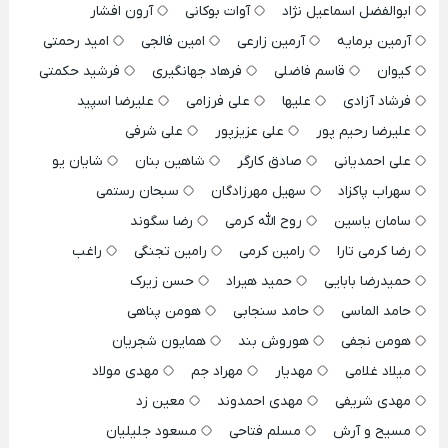
ابوالفضل اسماعیل نژاد
آوات بوکانی
آرون افشار
آرمین برمایه
آرمین زارعی
امین فالجی
امید رحمتی
کیوان
قاسم فاضلی
فرهاد جهانگیری
فرشید حکمتی
فرشاد آزادی
علیها
علی فرزامی
علیرضا اسپید
علیرضا رحیم پور
علی عزیزپور
علی شرفی
علی احمدیانی
صادق کارگر
شاهین بنان
شایان یو
سهراب پاکزاد
سهیل مهرزادگان
سبحان رستمی
سامان یاسین
روح الله کرمی
رضا سگوند
رضا کرمی تارا
رامین کرمی
رامین تجنگی
راغب
حمیدرضا بابایی
حمید هیراد
حسن زیرک
حامد الماسی
حامد سنجابی
هومن پناهی
هومن نجفی
هوروش بند
همایون شجریان
میلاد غلامی
مهدیار
مهراد جم
مهدی مولاد
مهدی شریفی
مهدی احمدوند
معین زد
مسیح و آرش
مسلم فتاحی
مسعود جلیلیان