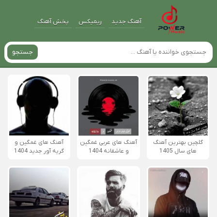
آهنگ جدید
ریمیکس
پخش آهنگ
جستجو
گلچین بهترین آهنگ
آهنگ های عربی غمگین
آهنگ های غمگین و
های سال 1405
و عاشقانه 1404
گریه آور جدید 1404