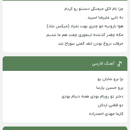
چرا بام الکی میجنگی دستتو رو کردم
نه تایی علیرضا اسپید
هوا بارونیه مو چتری بهت نمیاد (میکس شاد)
مگه چقدر گذشته اینجوری چفت هم ما شدیم
حرفات دروغ بودن انقد گفتی سوراخ شد
آهنگ فارسی
بزا برو شایان یو
پرو حسین پارسا
دختر تو رویام بودی همه دنیام بودی
دو قطبی اردلان
کارما مهدی احمدزاده