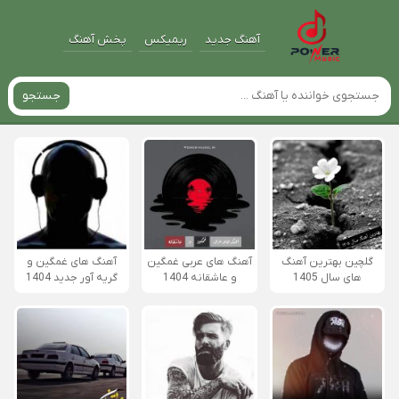
آهنگ جدید
ریمیکس
پخش آهنگ
جستجو
گلچین بهترین آهنگ
آهنگ های عربی غمگین
آهنگ های غمگین و
های سال 1405
و عاشقانه 1404
گریه آور جدید 1404