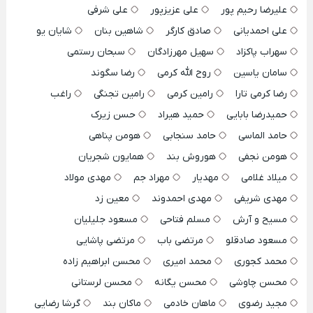
علیرضا رحیم پور
علی عزیزپور
علی شرفی
علی احمدیانی
صادق کارگر
شاهین بنان
شایان یو
سهراب پاکزاد
سهیل مهرزادگان
سبحان رستمی
سامان یاسین
روح الله کرمی
رضا سگوند
رضا کرمی تارا
رامین کرمی
رامین تجنگی
راغب
حمیدرضا بابایی
حمید هیراد
حسن زیرک
حامد الماسی
حامد سنجابی
هومن پناهی
هومن نجفی
هوروش بند
همایون شجریان
میلاد غلامی
مهدیار
مهراد جم
مهدی مولاد
مهدی شریفی
مهدی احمدوند
معین زد
مسیح و آرش
مسلم فتاحی
مسعود جلیلیان
مسعود صادقلو
مرتضی باب
مرتضی پاشایی
محمد کجوری
محمد امیری
محسن ابراهیم زاده
محسن چاوشی
محسن یگانه
محسن لرستانی
مجید رضوی
ماهان خادمی
ماکان بند
گرشا رضایی