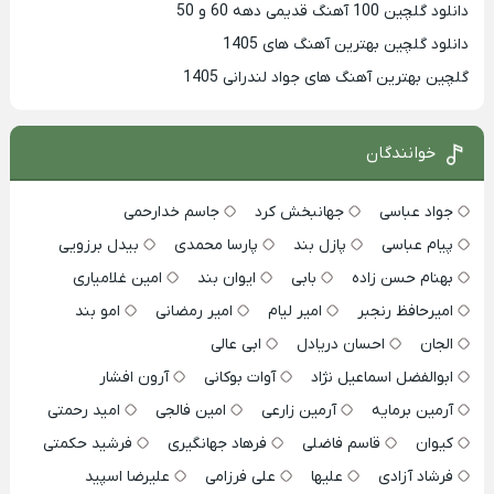
دانلود گلچین 100 آهنگ قدیمی دهه 60 و 50
دانلود گلچین بهترین آهنگ های 1405
گلچین بهترین آهنگ های جواد لندرانی 1405
خوانندگان
جواد عباسی
جهانبخش کرد
جاسم خدارحمی
پیام عباسی
پازل بند
پارسا محمدی
بیدل برزویی
بهنام حسن زاده
بابی
ایوان بند
امین غلامیاری
امیرحافظ رنجبر
امیر لیام
امیر رمضانی
امو بند
الجان
احسان دریادل
ابی عالی
ابوالفضل اسماعیل نژاد
آوات بوکانی
آرون افشار
آرمین برمایه
آرمین زارعی
امین فالجی
امید رحمتی
کیوان
قاسم فاضلی
فرهاد جهانگیری
فرشید حکمتی
فرشاد آزادی
علیها
علی فرزامی
علیرضا اسپید