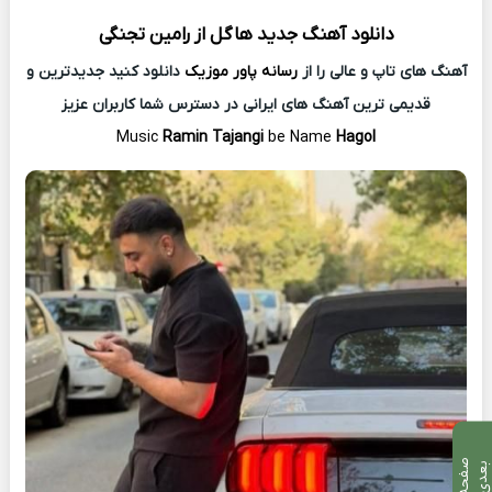
دانلود آهنگ جدید
هاگل از
رامین تجنگی
آهنگ های تاپ و عالی را از
رسانه پاور موزیک
دانلود کنید جدیدترین و
قدیمی ترین آهنگ های ایرانی در دسترس شما کاربران عزیز
Music
Ramin Tajangi
be Name
Hagol
ص
ف
ح
ه
ع
د
ب
ی