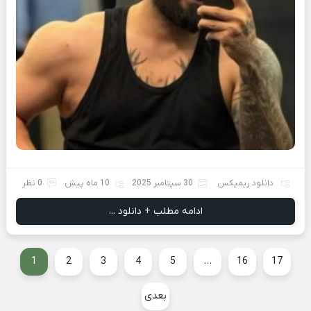
دانلود ریمیکس
30 سپتامبر 2025
10 ماه پیش
0 نظر
ادامه مطلب + دانلود ...
1
2
3
4
5
…
16
17
بعدی