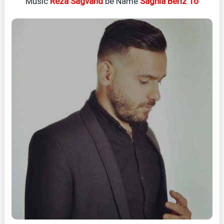
Music
Reza Sagvand
be Name
Saghia Beriz To