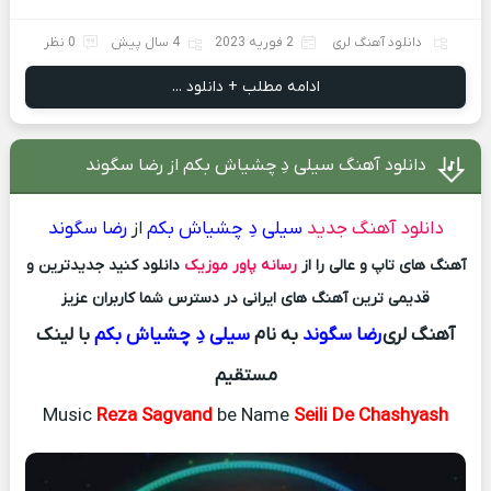
دانلود آهنگ لری
2 فوریه 2023
4 سال پیش
0 نظر
ادامه مطلب + دانلود ...
دانلود آهنگ سیلی دِ چشیاش بکم از رضا سگوند
دانلود آهنگ جدید
سیلی دِ چشیاش بکم
از
رضا سگوند
آهنگ های تاپ و عالی را از
رسانه پاور موزیک
دانلود کنید جدیدترین و
قدیمی ترین آهنگ های ایرانی در دسترس شما کاربران عزیز
آهنگ لری
رضا سگوند
به نام
سیلی دِ چشیاش بکم
با لینک
مستقیم
Music
Reza Sagvand
be Name
Seili De Chashyash