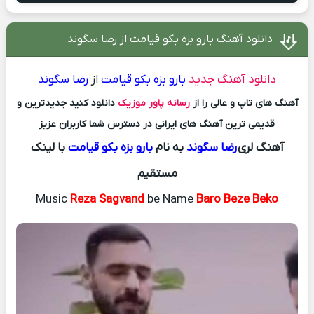
دانلود آهنگ بارو بزه بکو قیامت از رضا سگوند
دانلود آهنگ جدید
بارو بزه بکو قیامت
از
رضا سگوند
آهنگ های تاپ و عالی را از
رسانه پاور موزیک
دانلود کنید جدیدترین و
قدیمی ترین آهنگ های ایرانی در دسترس شما کاربران عزیز
آهنگ لری
رضا سگوند
به نام
بارو بزه بکو قیامت
با لینک
مستقیم
Music
Reza Sagvand
be Name
Baro Beze Beko