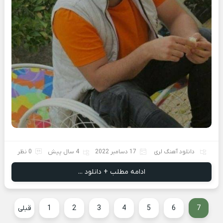
دانلود آهنگ لری
17 دسامبر 2022
4 سال پیش
0 نظر
ادامه مطلب + دانلود ...
7
6
5
4
3
2
1
قبلی