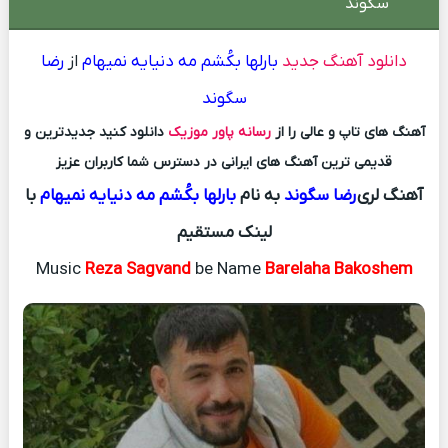
سگوند
دانلود آهنگ جدید
بارلها بکُشم مه دنیایه نمیهام
از
رضا
سگوند
آهنگ های تاپ و عالی را از
رسانه پاور موزیک
دانلود کنید جدیدترین و
قدیمی ترین آهنگ های ایرانی در دسترس شما کاربران عزیز
آهنگ لری
رضا سگوند
به نام
بارلها بکُشم مه دنیایه نمیهام
با
لینک مستقیم
Music
Reza Sagvand
be Name
Barelaha Bakoshem