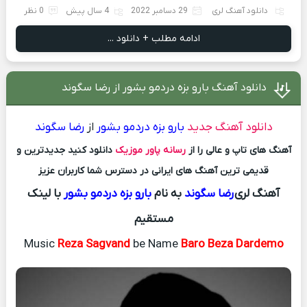
دانلود آهنگ لری
29 دسامبر 2022
4 سال پیش
0 نظر
ادامه مطلب + دانلود ...
دانلود آهنگ بارو بزه دردمو بشور از رضا سگوند
دانلود آهنگ جدید
بارو بزه دردمو بشور
از
رضا سگوند
آهنگ های تاپ و عالی را از
رسانه پاور موزیک
دانلود کنید جدیدترین و
قدیمی ترین آهنگ های ایرانی در دسترس شما کاربران عزیز
آهنگ لری
رضا سگوند
به نام
بارو بزه دردمو بشور
با لینک
مستقیم
Music
Reza Sagvand
be Name
Baro Beza Dardemo