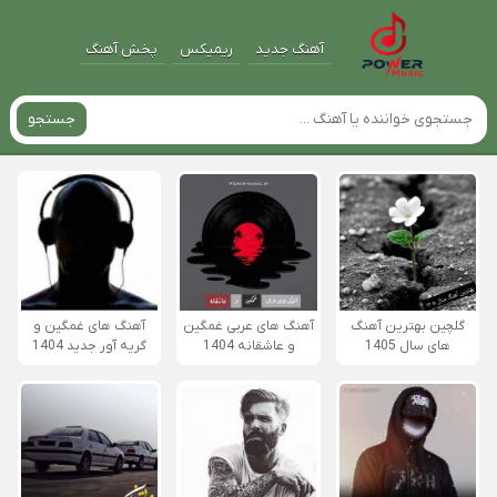
آهنگ جدید
ریمیکس
پخش آهنگ
جستجو
گلچین بهترین آهنگ
آهنگ های عربی غمگین
آهنگ های غمگین و
های سال 1405
و عاشقانه 1404
گریه آور جدید 1404