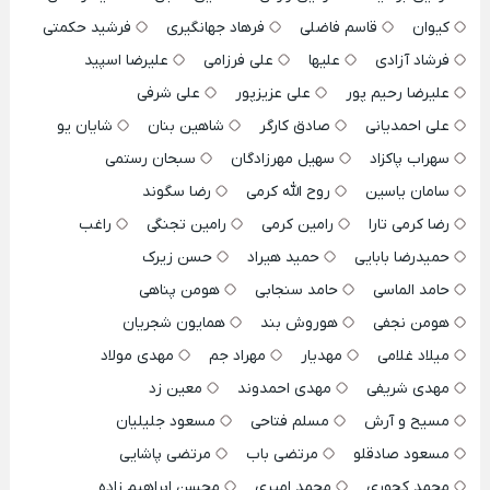
کیوان
قاسم فاضلی
فرهاد جهانگیری
فرشید حکمتی
فرشاد آزادی
علیها
علی فرزامی
علیرضا اسپید
علیرضا رحیم پور
علی عزیزپور
علی شرفی
علی احمدیانی
صادق کارگر
شاهین بنان
شایان یو
سهراب پاکزاد
سهیل مهرزادگان
سبحان رستمی
سامان یاسین
روح الله کرمی
رضا سگوند
رضا کرمی تارا
رامین کرمی
رامین تجنگی
راغب
حمیدرضا بابایی
حمید هیراد
حسن زیرک
حامد الماسی
حامد سنجابی
هومن پناهی
هومن نجفی
هوروش بند
همایون شجریان
میلاد غلامی
مهدیار
مهراد جم
مهدی مولاد
مهدی شریفی
مهدی احمدوند
معین زد
مسیح و آرش
مسلم فتاحی
مسعود جلیلیان
مسعود صادقلو
مرتضی باب
مرتضی پاشایی
محمد کجوری
محمد امیری
محسن ابراهیم زاده