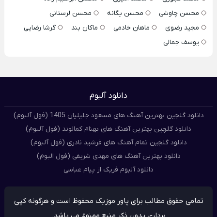
محسن چاوشی
محسن یگانه
محسن لرستانی
مجید رضوی
ماهان خادمی
ماکان بند
گرشا رضایی
یوسف جمالی
دانلود آلبوم
دانلود گلچین بهترین آهنگ های مسعود جلیلیان 1405 (فول آلبوم)
دانلود گلچین بهترین آهنگ های بهنام کمالوند (فول آلبوم)
دانلود گلچین تمام آهنگ های فرشید نادری (فول آلبوم)
دانلود بهترین آهنگ های مهدی شریفی (فول البوم)
دانلود آلبوم فریک از پیام عباسی
تمامی حقوق مطالب برای پاور موزیک محفوظ است و هرگونه کپی
برداری بدون ذکر منبع ممنوع می باشد.