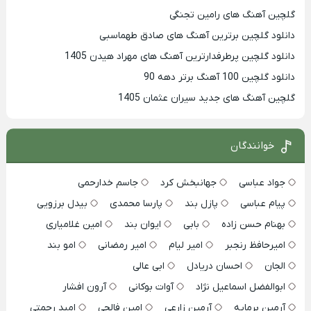
گلچین آهنگ های رامین تجنگی
دانلود گلچین برترین آهنگ های صادق طهماسبی
دانلود گلچین پرطرفدارترین آهنگ های مهراد هیدن 1405
دانلود گلچین 100 آهنگ برتر دهه 90
گلچین آهنگ های جدید سیران عثمان 1405
خوانندگان
جواد عباسی
جهانبخش کرد
جاسم خدارحمی
پیام عباسی
پازل بند
پارسا محمدی
بیدل برزویی
بهنام حسن زاده
بابی
ایوان بند
امین غلامیاری
امیرحافظ رنجبر
امیر لیام
امیر رمضانی
امو بند
الجان
احسان دریادل
ابی عالی
ابوالفضل اسماعیل نژاد
آوات بوکانی
آرون افشار
آرمین برمایه
آرمین زارعی
امین فالجی
امید رحمتی