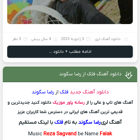
دانلود آهنگ لری
3 ژانویه 2023
4 سال پیش
0 نظر
ادامه مطلب + دانلود ...
دانلود آهنگ فلک از رضا سگوند
دانلود آهنگ جدید
فلک
از
رضا سگوند
آهنگ های تاپ و عالی را از
رسانه پاور موزیک
دانلود کنید جدیدترین و
قدیمی ترین آهنگ های ایرانی در دسترس شما کاربران عزیز
آهنگ لری
رضا سگوند
به نام
فلک
با لینک مستقیم
Music
Reza Sagvand
be Name
Falak