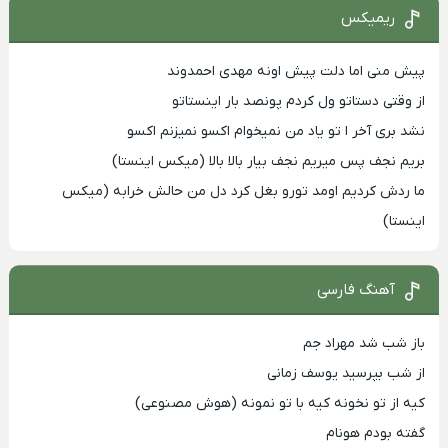
ریمیکس
پیش منی اما دلت پیش اونه مهدی احمدوند
از وقتی دستاتو ول کردم پونصد بار اینستاتو
نشد بری آخر ا تو یاد من نمیخوام اکسو نمیزنم اکسو
بریم نجف پس میریم نجف بیار بالا بالا (میکس اینستا)
ما ردش کردیم اومد تورو بغل کرد دل من حالش خرابه (میکس
اینستا)
آهنگ فارسی
باز شب شد مهراد جم
از شب بپرسید یوسف زمانی
کیه از تو نخونه کیه با تو نمونه (هوش مصنوعی)
گفته بودم هونام