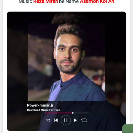
Music
Reza Miran
be Name
Asamon Kol Ari