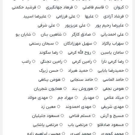
کیوان
قاسم فاضلی
فرهاد جهانگیری
فرشید حکمتی
فرشاد آزادی
علیها
علی فرزامی
علیرضا اسپید
علیرضا رحیم پور
علی عزیزپور
علی شرفی
علی احمدیانی
صادق کارگر
شاهین بنان
شایان یو
سهراب پاکزاد
سهیل مهرزادگان
سبحان رستمی
سامان یاسین
روح الله کرمی
رضا سگوند
رضا کرمی تارا
رامین کرمی
رامین تجنگی
راغب
حمیدرضا بابایی
حمید هیراد
حسن زیرک
حامد الماسی
حامد سنجابی
هومن پناهی
هومن نجفی
هوروش بند
همایون شجریان
میلاد غلامی
مهدیار
مهراد جم
مهدی مولاد
مهدی شریفی
مهدی احمدوند
معین زد
مسیح و آرش
مسلم فتاحی
مسعود جلیلیان
مسعود صادقلو
مرتضی باب
مرتضی پاشایی
محمد کجوری
محمد امیری
محسن ابراهیم زاده