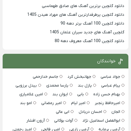
دانلود گلچین برترین آهنگ های صادق طهماسبی
دانلود گلچین پرطرفدارترین آهنگ های مهراد هیدن 1405
دانلود گلچین 100 آهنگ برتر دهه 90
گلچین آهنگ های جدید سیران عثمان 1405
دانلود گلچین 100 آهنگ معروف دهه 80
خوانندگان
جواد عباسی
جهانبخش کرد
جاسم خدارحمی
پیام عباسی
پازل بند
پارسا محمدی
بیدل برزویی
بهنام حسن زاده
بابی
ایوان بند
امین غلامیاری
امیرحافظ رنجبر
امیر لیام
امیر رمضانی
امو بند
الجان
احسان دریادل
ابی عالی
ابوالفضل اسماعیل نژاد
آوات بوکانی
آرون افشار
آرمین برمایه
آرمین زارعی
امین فالجی
امید رحمتی