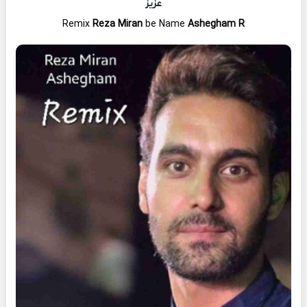
عزیز
Remix
Reza Miran
be Name
Ashegham R