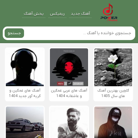
آهنگ جدید
ریمیکس
پخش آهنگ
جستجو
گلچین بهترین آهنگ
آهنگ های عربی غمگین
آهنگ های غمگین و
های سال 1405
و عاشقانه 1404
گریه آور جدید 1404