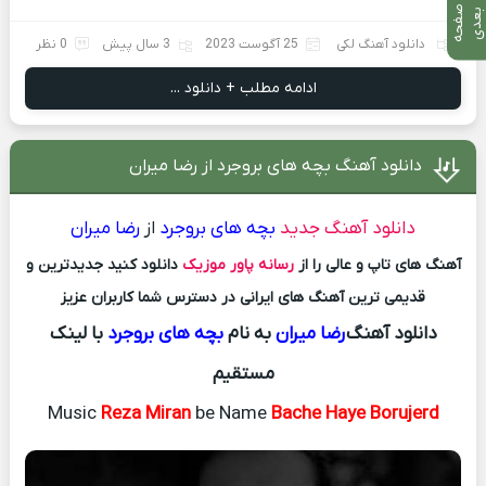
ص
ف
ح
ه
ع
د
ب
ی
دانلود آهنگ لکی
25 آگوست 2023
3 سال پیش
0 نظر
ادامه مطلب + دانلود ...
دانلود آهنگ بچه های بروجرد از رضا میران
دانلود آهنگ جدید
بچه های بروجرد
از
رضا میران
آهنگ های تاپ و عالی را از
رسانه پاور موزیک
دانلود کنید جدیدترین و
قدیمی ترین آهنگ های ایرانی در دسترس شما کاربران عزیز
دانلود آهنگ
رضا میران
به نام
بچه های بروجرد
با لینک
مستقیم
Music
Reza Miran
be Name
Bache Haye Borujerd