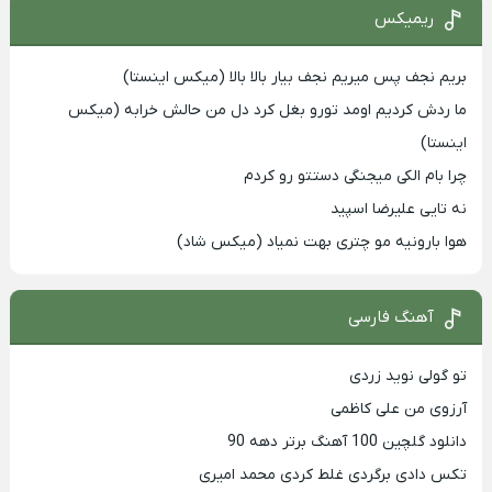
ریمیکس
بریم نجف پس میریم نجف بیار بالا بالا (میکس اینستا)
ما ردش کردیم اومد تورو بغل کرد دل من حالش خرابه (میکس
اینستا)
چرا بام الکی میجنگی دستتو رو کردم
نه تایی علیرضا اسپید
هوا بارونیه مو چتری بهت نمیاد (میکس شاد)
آهنگ فارسی
تو گولی نوید زردی
آرزوی من علی کاظمی
دانلود گلچین 100 آهنگ برتر دهه 90
تکس دادی برگردی غلط کردی محمد امیری