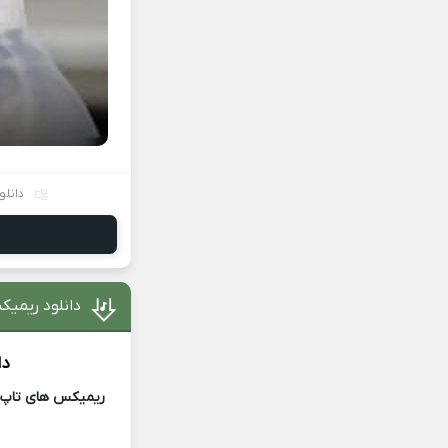
دانل
دانلود ریمی
دا
ریمیکس های تاپ و 