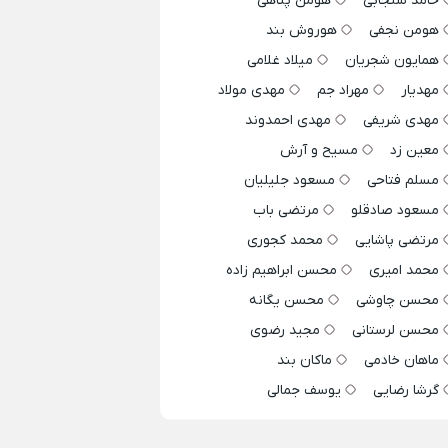
حامد سنجابی
هومن پناهی
هومن نجفی
هوروش بند
همایون شجریان
میلاد غلامی
مهدیار
مهراد جم
مهدی مولاد
مهدی شریفی
مهدی احمدوند
معین زد
مسیح و آرش
مسلم فتاحی
مسعود جلیلیان
مسعود صادقلو
مرتضی باب
مرتضی پاشایی
محمد کجوری
محمد امیری
محسن ابراهیم زاده
محسن چاوشی
محسن یگانه
محسن لرستانی
مجید رضوی
ماهان خادمی
ماکان بند
گرشا رضایی
یوسف جمالی