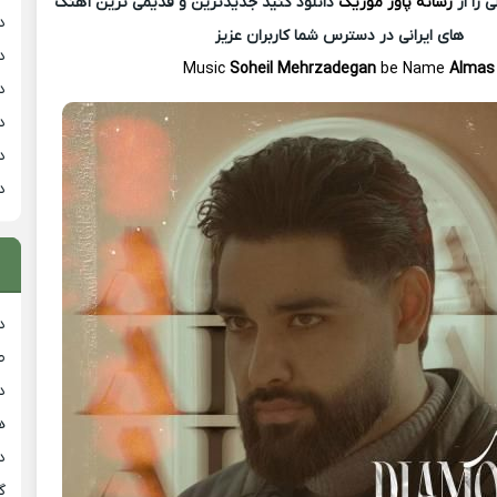
 را از
رسانه پاور موزیک
دانلود کنید جدیدترین و قدیمی ترین آهنگ
د
های ایرانی در دسترس شما کاربران عزیز
د
Music
Soheil Mehrzadegan
be Name
Almas
د
د
د
د
د
ط
د
هی
دان
گ