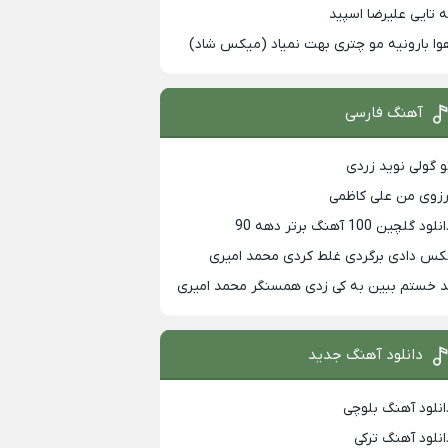
ه تایی علیرضا اسپید
وا بارونیه مو چتری بهت نمیاد (میکس شاد)
آهنگ فارسی
و گولی نوید زردی
رزوی من علی کاظمی
لود گلچین 100 آهنگ برتر دهه 90
کس دادی برگردی غلط کردی محمد امیری
د خستم ببین به کی زدی همسنگر محمد امیری
دانلود آهنگ جدید
انلود آهنگ بلوچی
انلود آهنگ ترکی