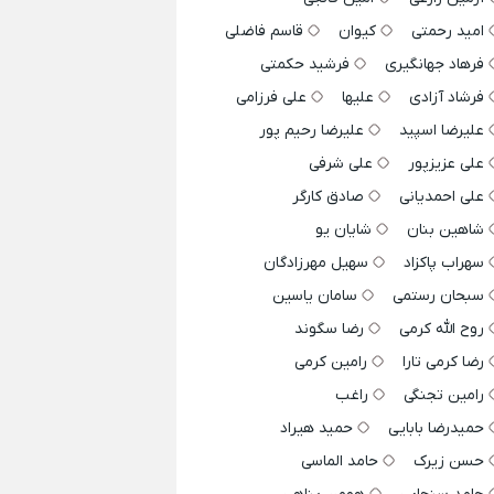
امید رحمتی
کیوان
قاسم فاضلی
فرهاد جهانگیری
فرشید حکمتی
فرشاد آزادی
علیها
علی فرزامی
علیرضا اسپید
علیرضا رحیم پور
علی عزیزپور
علی شرفی
علی احمدیانی
صادق کارگر
شاهین بنان
شایان یو
سهراب پاکزاد
سهیل مهرزادگان
سبحان رستمی
سامان یاسین
روح الله کرمی
رضا سگوند
رضا کرمی تارا
رامین کرمی
رامین تجنگی
راغب
حمیدرضا بابایی
حمید هیراد
حسن زیرک
حامد الماسی