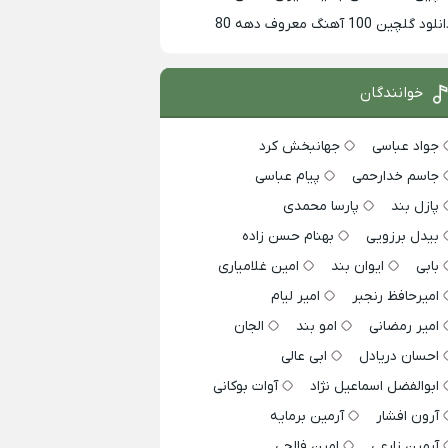
لود گلچین 100 آهنگ معروف دهه 80
خوانندگان
جواد عباسی
جهانبخش کرد
جاسم خدارحمی
پیام عباسی
پازل بند
پارسا محمدی
بیدل برزویی
بهنام حسن زاده
بابی
ایوان بند
امین غلامیاری
امیرحافظ رنجبر
امیر لیام
امیر رمضانی
امو بند
الجان
احسان دریادل
ابی عالی
ابوالفضل اسماعیل نژاد
آوات بوکانی
آرون افشار
آرمین برمایه
آرمین زارعی
امین فالجی