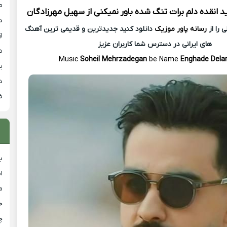
م
د
انقده دلم برات تنگ شده باور نمیکنی از
سهیل مهرزادگان
د
 را از
رسانه پاور موزیک
دانلود کنید جدیدترین و قدیمی ترین آهنگ
از
های ایرانی در دسترس شما کاربران عزیز
د
Music
Soheil Mehrzadegan
be Name
Enghade Dela
ی
د
ض
ب
ا
م
خ
چ