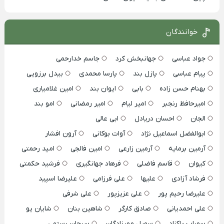
خوانندگان
جواد عباسی
جهانبخش کرد
جاسم خدارحمی
پیام عباسی
پازل بند
پارسا محمدی
بیدل برزویی
بهنام حسن زاده
بابی
ایوان بند
امین غلامیاری
امیرحافظ رنجبر
امیر لیام
امیر رمضانی
امو بند
الجان
احسان دریادل
ابی عالی
ابوالفضل اسماعیل نژاد
آوات بوکانی
آرون افشار
آرمین برمایه
آرمین زارعی
امین فالجی
امید رحمتی
کیوان
قاسم فاضلی
فرهاد جهانگیری
فرشید حکمتی
فرشاد آزادی
علیها
علی فرزامی
علیرضا اسپید
علیرضا رحیم پور
علی عزیزپور
علی شرفی
علی احمدیانی
صادق کارگر
شاهین بنان
شایان یو
سهراب پاکزاد
سهیل مهرزادگان
سبحان رستمی