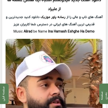
دانلود آهنگ جدید
مید‌ونستم اشتباه اینا همش عشقه ها
از
علیراد
آهنگ های تاپ و عالی را از
رسانه پاور موزیک
دانلود کنید جدیدترین و
قدیمی ترین آهنگ های ایرانی در دسترس شما کاربران عزیز
Music
Alirad
be Name
Ina Hamash Eshghe Ha Demo
صفحه قبلی
ص
ف
ح
ه
ع
د
ب
ی