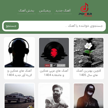
آهنگ جدید
ریمیکس
پخش آهنگ
جستجو
گلچین بهترین آهنگ
آهنگ های عربی غمگین
آهنگ های غمگین و
های سال 1405
و عاشقانه 1404
گریه آور جدید 1404