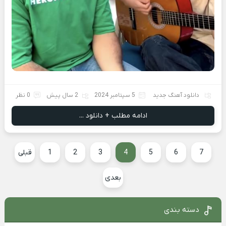
دانلود آهنگ جدید
5 سپتامبر 2024
2 سال پیش
0 نظر
ادامه مطلب + دانلود ...
7
6
5
4
3
2
1
قبلی
بعدی
دسته بندی