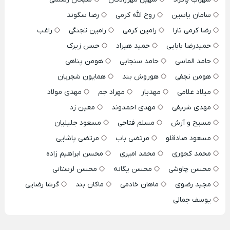
سامان یاسین
روح الله کرمی
رضا سگوند
رضا کرمی تارا
رامین کرمی
رامین تجنگی
راغب
حمیدرضا بابایی
حمید هیراد
حسن زیرک
حامد الماسی
حامد سنجابی
هومن پناهی
هومن نجفی
هوروش بند
همایون شجریان
میلاد غلامی
مهدیار
مهراد جم
مهدی مولاد
مهدی شریفی
مهدی احمدوند
معین زد
مسیح و آرش
مسلم فتاحی
مسعود جلیلیان
مسعود صادقلو
مرتضی باب
مرتضی پاشایی
محمد کجوری
محمد امیری
محسن ابراهیم زاده
محسن چاوشی
محسن یگانه
محسن لرستانی
مجید رضوی
ماهان خادمی
ماکان بند
گرشا رضایی
یوسف جمالی