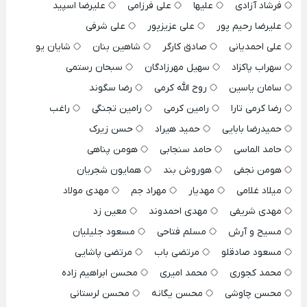
فرشاد آزادی
علیها
علی فرزامی
علیرضا اسپید
علیرضا رحیم پور
علی عزیزپور
علی شرفی
علی احمدیانی
صادق کارگر
شاهین بنان
شایان یو
سهراب پاکزاد
سهیل مهرزادگان
سبحان رستمی
سامان یاسین
روح الله کرمی
رضا سگوند
رضا کرمی تارا
رامین کرمی
رامین تجنگی
راغب
حمیدرضا بابایی
حمید هیراد
حسن زیرک
حامد الماسی
حامد سنجابی
هومن پناهی
هومن نجفی
هوروش بند
همایون شجریان
میلاد غلامی
مهدیار
مهراد جم
مهدی مولاد
مهدی شریفی
مهدی احمدوند
معین زد
مسیح و آرش
مسلم فتاحی
مسعود جلیلیان
مسعود صادقلو
مرتضی باب
مرتضی پاشایی
محمد کجوری
محمد امیری
محسن ابراهیم زاده
محسن چاوشی
محسن یگانه
محسن لرستانی