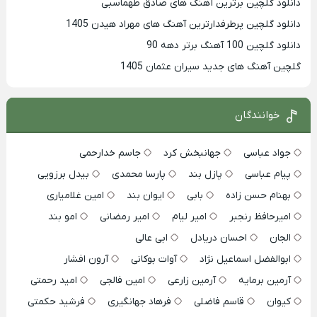
دانلود گلچین برترین آهنگ های صادق طهماسبی
دانلود گلچین پرطرفدارترین آهنگ های مهراد هیدن 1405
دانلود گلچین 100 آهنگ برتر دهه 90
گلچین آهنگ های جدید سیران عثمان 1405
خوانندگان
جواد عباسی
جهانبخش کرد
جاسم خدارحمی
پیام عباسی
پازل بند
پارسا محمدی
بیدل برزویی
بهنام حسن زاده
بابی
ایوان بند
امین غلامیاری
امیرحافظ رنجبر
امیر لیام
امیر رمضانی
امو بند
الجان
احسان دریادل
ابی عالی
ابوالفضل اسماعیل نژاد
آوات بوکانی
آرون افشار
آرمین برمایه
آرمین زارعی
امین فالجی
امید رحمتی
کیوان
قاسم فاضلی
فرهاد جهانگیری
فرشید حکمتی