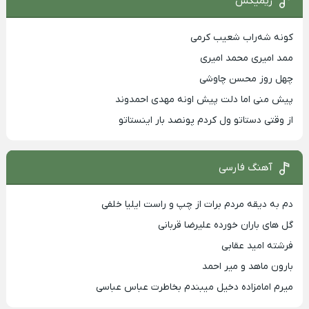
ریمیکس
کونه شه‌راب شعیب کرمی
ممد امیری محمد امیری
چهل روز محسن چاوشی
پیش منی اما دلت پیش اونه مهدی احمدوند
از وقتی دستاتو ول کردم پونصد بار اینستاتو
آهنگ فارسی
دم به دیقه مردم برات از چپ و راست ایلیا خلفی
گل های باران خورده علیرضا قربانی
فرشته امید عقابی
بارون ماهد و میر احمد
میرم امامزاده دخیل میبندم بخاطرت عباس عباسی