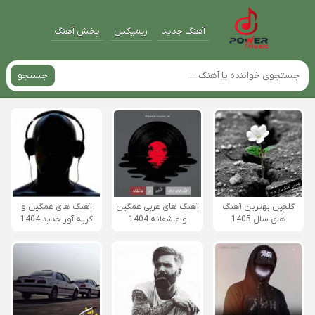
آهنگ جدید
ریمیکس
پخش آهنگ
جستجو
گلچین بهترین آهنگ
آهنگ های عربی غمگین
آهنگ های غمگین و
های سال 1405
و عاشقانه 1404
گریه آور جدید 1404