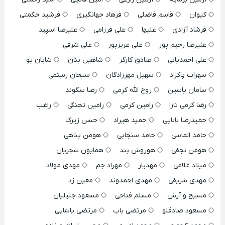
کیوان
قاسم فاضلی
فرهاد جهانگیری
فرشید حکمتی
فرشاد آزادی
علیها
علی فرزامی
علیرضا اسپید
علیرضا رحیم پور
علی عزیزپور
علی شرفی
علی احمدیانی
صادق کارگر
شاهین بنان
شایان یو
سهراب پاکزاد
سهیل مهرزادگان
سبحان رستمی
سامان یاسین
روح الله کرمی
رضا سگوند
رضا کرمی تارا
رامین کرمی
رامین تجنگی
راغب
حمیدرضا بابایی
حمید هیراد
حسن زیرک
حامد الماسی
حامد سنجابی
هومن پناهی
هومن نجفی
هوروش بند
همایون شجریان
میلاد غلامی
مهدیار
مهراد جم
مهدی مولاد
مهدی شریفی
مهدی احمدوند
معین زد
مسیح و آرش
مسلم فتاحی
مسعود جلیلیان
مسعود صادقلو
مرتضی باب
مرتضی پاشایی