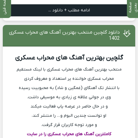
صفحه قبلی
ص
ف
ح
ه
ع
د
ب
ی
ادامه مطلب + دانلود ...
دانلود گلچین منتخب بهترین آهنگ های محراب عسکری
1402
گلچین بهترین آهنگ های محراب عسکری
منتخب بهترین آهنگ های محراب عسکری با لینک مستقیم
محراب عسکری خواننده پر استعداد و معروف کردی
با انتشار تک آهنگای (غمگین و شاد) به محبوبیت رسیده
وی در جوانی علاقه‌ ی زیادی به موسیقی داشت.
و در حال حاضر در عرصه پاپ فعالیت میکند
او توانست چندین البوم و… را منتشر کند،
و مورد توجه کاربران قرار گرفت.
کاملترین آهنگ های محراب عسکری را در سایت