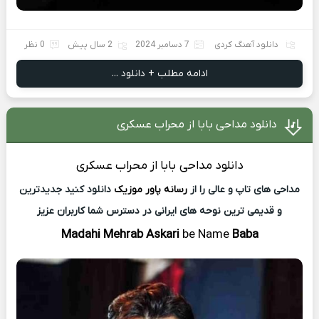
دانلود آهنگ کردی
7 دسامبر 2024
2 سال پیش
0 نظر
ادامه مطلب + دانلود ...
دانلود مداحی بابا از محراب عسکری
دانلود مداحی
بابا از
محراب عسکری
مداحی های تاپ و عالی را از
رسانه پاور موزیک
دانلود کنید جدیدترین
و قدیمی ترین نوحه های ایرانی در دسترس شما کاربران عزیز
Madahi Mehrab Askari
be Name
Baba