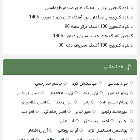
دانلود گلچین برترین آهنگ های صادق طهماسبی
دانلود گلچین پرطرفدارترین آهنگ های مهراد هیدن 1405
دانلود گلچین 100 آهنگ برتر دهه 90
گلچین آهنگ های جدید سیران عثمان 1405
دانلود گلچین 100 آهنگ معروف دهه 80
خوانندگان
جواد عباسی
جهانبخش کرد
جاسم خدارحمی
پیام عباسی
پازل بند
پارسا محمدی
بیدل برزویی
بهنام حسن زاده
بابی
ایوان بند
امین غلامیاری
امیرحافظ رنجبر
امیر لیام
امیر رمضانی
امو بند
الجان
احسان دریادل
ابی عالی
ابوالفضل اسماعیل نژاد
آوات بوکانی
آرون افشار
آرمین برمایه
آرمین زارعی
امین فالجی
امید رحمتی