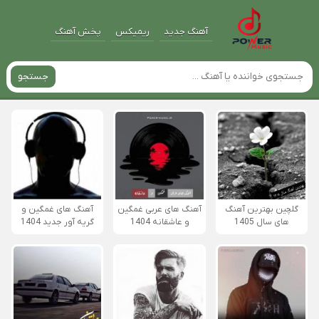
آهنگ جدید
ریمیکس
پخش آهنگ
جستجو
گلچین بهترین آهنگ
آهنگ های عربی غمگین
آهنگ های غمگین و
های سال 1405
و عاشقانه 1404
گریه آور جدید 1404