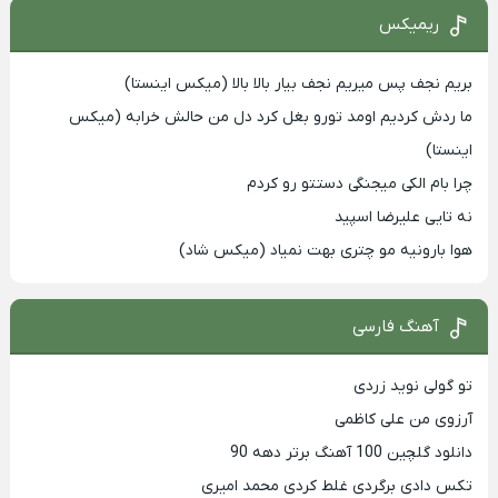
ریمیکس
بریم نجف پس میریم نجف بیار بالا بالا (میکس اینستا)
ما ردش کردیم اومد تورو بغل کرد دل من حالش خرابه (میکس
اینستا)
چرا بام الکی میجنگی دستتو رو کردم
نه تایی علیرضا اسپید
هوا بارونیه مو چتری بهت نمیاد (میکس شاد)
آهنگ فارسی
تو گولی نوید زردی
آرزوی من علی کاظمی
دانلود گلچین 100 آهنگ برتر دهه 90
تکس دادی برگردی غلط کردی محمد امیری