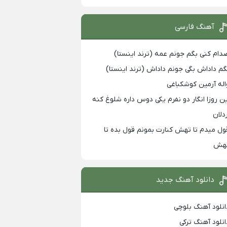
آهنگ فارسی
دام کنی بگم جونم عمه (ترند اینستا)
گم داداش بگی جونم داداش (ترند اینستا)
اله آرمین کوشکباغی
ین روزا انگار دو نفرم یکی دوس داره شلوغ کنه
ردلان
ول میدم تا تهش کنارت بمونم قول بده تا
هش
دانلود آهنگ جدید
انلود آهنگ بلوچی
انلود آهنگ ترکی