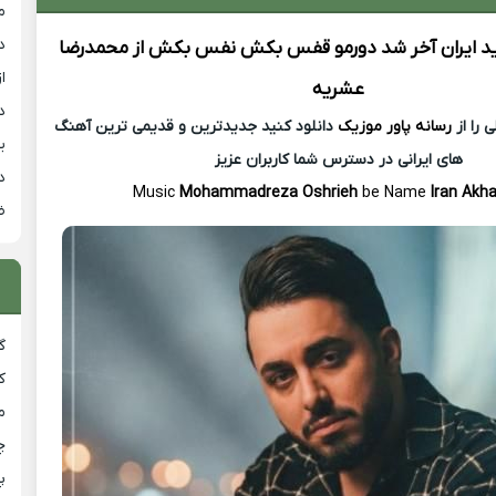
م
د
د
ایران آخر شد دورمو قفس بکش نفس بکش از
محمدرضا
از
عشریه
د
 را از
رسانه پاور موزیک
دانلود کنید جدیدترین و قدیمی ترین آهنگ
ی
های ایرانی در دسترس شما کاربران عزیز
د
Music
Mohammadreza Oshrieh
be Name
Iran Akh
ض
گ
ک
م
چ
پ