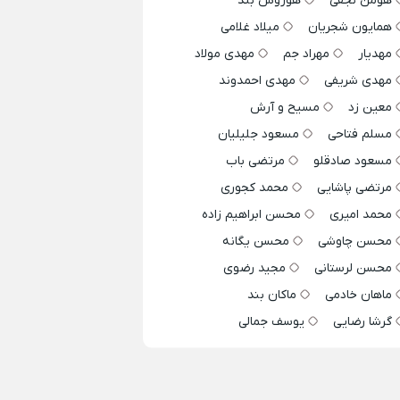
هومن نجفی
هوروش بند
همایون شجریان
میلاد غلامی
مهدیار
مهراد جم
مهدی مولاد
مهدی شریفی
مهدی احمدوند
معین زد
مسیح و آرش
مسلم فتاحی
مسعود جلیلیان
مسعود صادقلو
مرتضی باب
مرتضی پاشایی
محمد کجوری
محمد امیری
محسن ابراهیم زاده
محسن چاوشی
محسن یگانه
محسن لرستانی
مجید رضوی
ماهان خادمی
ماکان بند
گرشا رضایی
یوسف جمالی