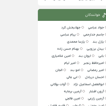
خوانندگان
جواد عباسی
جهانبخش کرد
جاسم خدارحمی
پیام عباسی
پازل بند
پارسا محمدی
بیدل برزویی
بهنام حسن زاده
بابی
ایوان بند
امین غلامیاری
امیرحافظ رنجبر
امیر لیام
امیر رمضانی
امو بند
الجان
احسان دریادل
ابی عالی
ابوالفضل اسماعیل نژاد
آوات بوکانی
آرون افشار
آرمین برمایه
آرمین زارعی
امین فالجی
امید رحمتی
کیوان
قاسم فاضلی