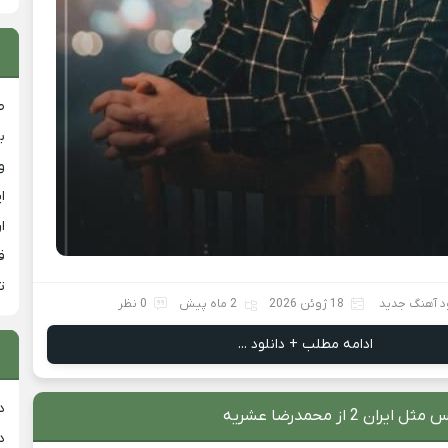
ص
ب
و
ا
ا
ق
ت
ود آهنگ جدید
18 ژوئن 2026
2 ماه پیش
0 نظر
ادامه مطلب + دانلود ...
د
ران 2 از محمدرضا عشریه
د