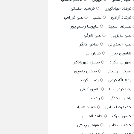
فرهاد جهانگیری
فرشید حکمتی
فرشاد آزادی
علیها
علی فرزامی
علیرضا اسپید
علیرضا رحیم پور
علی عزیزپور
علی شرفی
علی احمدیانی
صادق کارگر
شاهین بنان
شایان یو
سهراب پاکزاد
سهیل مهرزادگان
سبحان رستمی
سامان یاسین
روح الله کرمی
رضا سگوند
رضا کرمی تارا
رامین کرمی
رامین تجنگی
راغب
حمیدرضا بابایی
حمید هیراد
حسن زیرک
حامد الماسی
حامد سنجابی
هومن پناهی