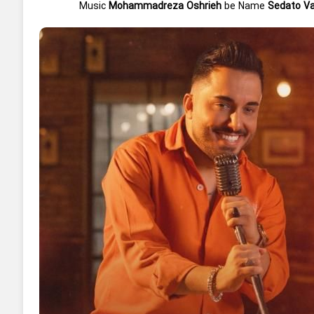
Music
Mohammadreza Oshrieh
be Name
Sedato V