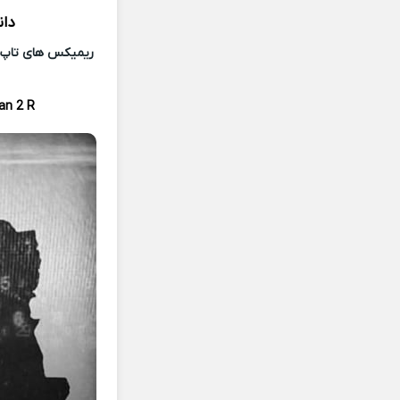
دان
ریمیکس های تاپ و 
an 2 R