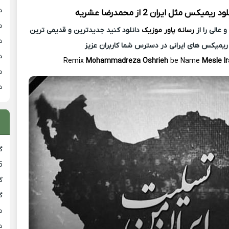
د
لود ریمیکس
مثل ایران 2 از
محمدرضا عشریه
د
عالی را از
رسانه پاور موزیک
دانلود کنید جدیدترین و قدیمی ترین
د
ریمیکس های ایرانی در دسترس شما کاربران عزیز
د
Remix
Mohammadreza Oshrieh
be Name
Mesle Ir
د
د
گ
5
گ
گ
د
د