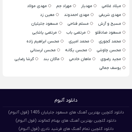
میلاد غلامی
مهدیار
مهراد جم
مهدی مولاد
مهدی شریفی
مهدی احمدوند
معین زد
مسیح و آرش
مسلم فتاحی
مسعود جلیلیان
مسعود صادقلو
مرتضی باب
مرتضی پاشایی
محمد کجوری
محمد امیری
محسن ابراهیم زاده
محسن چاوشی
محسن یگانه
محسن لرستانی
مجید رضوی
ماهان خادمی
ماکان بند
گرشا رضایی
یوسف جمالی
دانلود آلبوم
دانلود گلچین بهترین آهنگ های مسعود جلیلیان 1405 (فول آلبوم)
دانلود گلچین بهترین آهنگ های بهنام کمالوند (فول آلبوم)
دانلود گلچین تمام آهنگ های فرشید نادری (فول آلبوم)