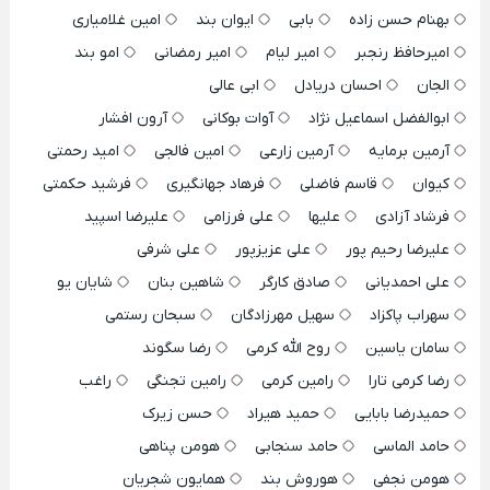
بهنام حسن زاده
بابی
ایوان بند
امین غلامیاری
امیرحافظ رنجبر
امیر لیام
امیر رمضانی
امو بند
الجان
احسان دریادل
ابی عالی
ابوالفضل اسماعیل نژاد
آوات بوکانی
آرون افشار
آرمین برمایه
آرمین زارعی
امین فالجی
امید رحمتی
کیوان
قاسم فاضلی
فرهاد جهانگیری
فرشید حکمتی
فرشاد آزادی
علیها
علی فرزامی
علیرضا اسپید
علیرضا رحیم پور
علی عزیزپور
علی شرفی
علی احمدیانی
صادق کارگر
شاهین بنان
شایان یو
سهراب پاکزاد
سهیل مهرزادگان
سبحان رستمی
سامان یاسین
روح الله کرمی
رضا سگوند
رضا کرمی تارا
رامین کرمی
رامین تجنگی
راغب
حمیدرضا بابایی
حمید هیراد
حسن زیرک
حامد الماسی
حامد سنجابی
هومن پناهی
هومن نجفی
هوروش بند
همایون شجریان