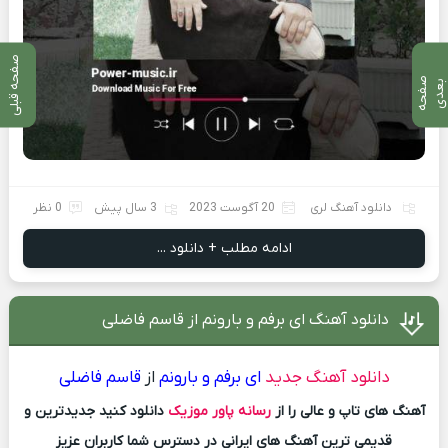
صفحه قبلی
ص
ف
ح
ه
ع
د
ب
ی
دانلود آهنگ لری
20 آگوست 2023
3 سال پیش
0 نظر
ادامه مطلب + دانلود ...
دانلود آهنگ ای برفم و بارونم از قاسم فاضلی
دانلود آهنگ جدید
ای برفم و بارونم
از
قاسم فاضلی
آهنگ های تاپ و عالی را از
رسانه پاور موزیک
دانلود کنید جدیدترین و
قدیمی ترین آهنگ های ایرانی در دسترس شما کاربران عزیز