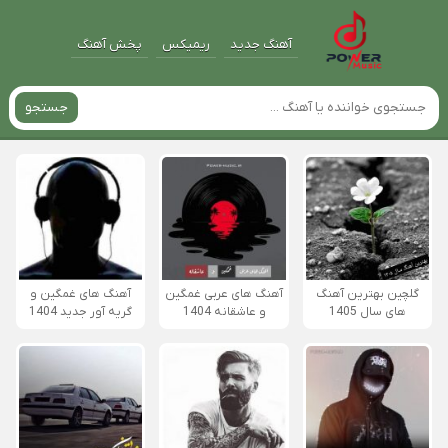
آهنگ جدید
ریمیکس
پخش آهنگ
جستجو
گلچین بهترین آهنگ
آهنگ های عربی غمگین
آهنگ های غمگین و
های سال 1405
و عاشقانه 1404
گریه آور جدید 1404