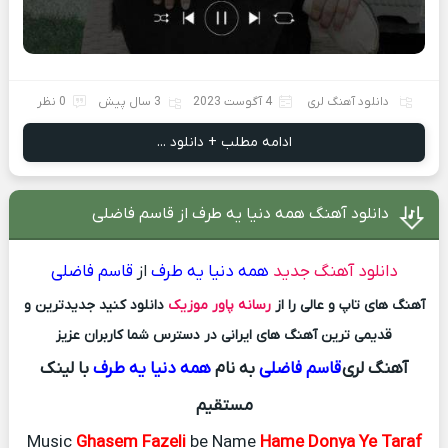
دانلود آهنگ لری
4 آگوست 2023
3 سال پیش
0 نظر
ادامه مطلب + دانلود ...
دانلود آهنگ همه دنیا یه طرف از قاسم فاضلی
دانلود آهنگ جدید
همه دنیا یه طرف
از
قاسم فاضلی
آهنگ های تاپ و عالی را از
رسانه پاور موزیک
دانلود کنید جدیدترین و
قدیمی ترین آهنگ های ایرانی در دسترس شما کاربران عزیز
آهنگ لری
قاسم فاضلی
به نام
همه دنیا یه طرف
با لینک
مستقیم
Music
Ghasem Fazeli
be Name
Hame Donya Ye Taraf