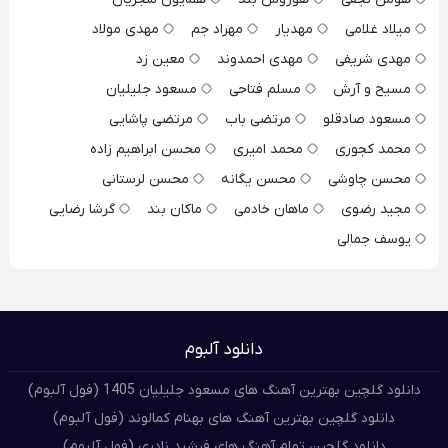
میلاد غلامی
مهدیار
مهراد جم
مهدی مولاد
مهدی شریفی
مهدی احمدوند
معین زد
مسیح و آرش
مسلم فتاحی
مسعود جلیلیان
مسعود صادقلو
مرتضی باب
مرتضی پاشایی
محمد کجوری
محمد امیری
محسن ابراهیم زاده
محسن چاوشی
محسن یگانه
محسن لرستانی
مجید رضوی
ماهان خادمی
ماکان بند
گرشا رضایی
یوسف جمالی
دانلود آلبوم
دانلود گلچین بهترین آهنگ های مسعود جلیلیان 1405 (فول آلبوم)
دانلود گلچین بهترین آهنگ های بهنام کمالوند (فول آلبوم)
دانلود گلچین تمام آهنگ های فرشید نادری (فول آلبوم)