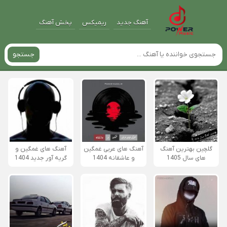
آهنگ جدید
ریمیکس
پخش آهنگ
جستجو
گلچین بهترین آهنگ
آهنگ های عربی غمگین
آهنگ های غمگین و
های سال 1405
و عاشقانه 1404
گریه آور جدید 1404