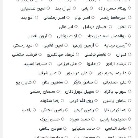
بهنام حسن زاده
بابی
ایوان بند
امین غلامیاری
امیرحافظ رنجبر
امیر لیام
امیر رمضانی
امو بند
الجان
احسان دریادل
ابی عالی
ابوالفضل اسماعیل نژاد
آوات بوکانی
آرون افشار
آرمین برمایه
آرمین زارعی
امین فالجی
امید رحمتی
کیوان
قاسم فاضلی
فرهاد جهانگیری
فرشید حکمتی
فرشاد آزادی
علیها
علی فرزامی
علیرضا اسپید
علیرضا رحیم پور
علی عزیزپور
علی شرفی
علی احمدیانی
صادق کارگر
شاهین بنان
شایان یو
سهراب پاکزاد
سهیل مهرزادگان
سبحان رستمی
سامان یاسین
روح الله کرمی
رضا سگوند
رضا کرمی تارا
رامین کرمی
رامین تجنگی
راغب
حمیدرضا بابایی
حمید هیراد
حسن زیرک
حامد الماسی
حامد سنجابی
هومن پناهی
هومن نجفی
هوروش بند
همایون شجریان