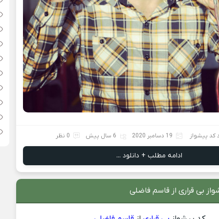
د کد پیشواز
19 دسامبر 2020
6 سال پیش
0 نظر
ادامه مطلب + دانلود ...
از بی قراری از قاسم فاضلی
کد پیشواز
بی قراری
از
قاسم فاضلی