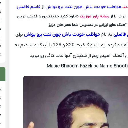
م
ید
مواظب خودت باش جون ننت برو یواش
از
قاسم فاضلی
د
رانی را از
رسانه پاور موزیک
دانلود کنید جدیدترین و قدیمی ترین
از
آهنگ های ایرانی در دسترس شما همراهان عزیز
د
 فاضلی
به نام
مواظب خودت باش جون ننت برو یواش
برای
ی
شما کاربران عزیز آماده کرده ایم با دو کیفیت 320 و 128 با لینک مستقیم به
د
ض
 آهنگ، امیدواریم از شنیدن آنها لذت کافی رو ببرید
Music
Ghasem Fazeli
be Name
Shooti
چ
ن
ه
م
ح