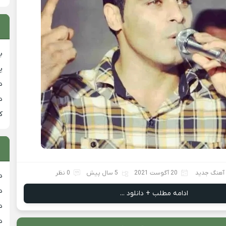
ب
پ
د
د
ک
 آهنگ جدید
20 آگوست 2021
5 سال پیش
0 نظر
د
د
ادامه مطلب + دانلود ...
د
د