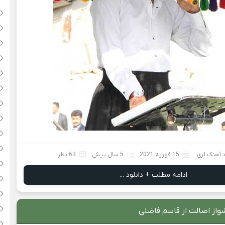
د آهنگ لری
15 فوریه 2021
5 سال پیش
63 نظر
ادامه مطلب + دانلود ...
واز اصالت از قاسم فاضلی