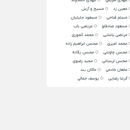
مهدی شریفی
مهدی احمدوند
معین زد
مسیح و آرش
مسلم فتاحی
مسعود جلیلیان
مسعود صادقلو
مرتضی باب
مرتضی پاشایی
محمد کجوری
محمد امیری
محسن ابراهیم زاده
محسن چاوشی
محسن یگانه
محسن لرستانی
مجید رضوی
ماهان خادمی
ماکان بند
گرشا رضایی
یوسف جمالی