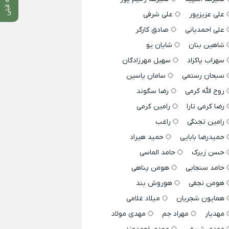
علی عزیزپور
علی شرفی
علی احمدیانی
صادق کارگر
شاهین بنان
شایان یو
سهراب پاکزاد
سهیل مهرزادگان
سبحان رستمی
سامان یاسین
روح الله کرمی
رضا سگوند
رضا کرمی تارا
رامین کرمی
رامین تجنگی
راغب
حمیدرضا بابایی
حمید هیراد
حسن زیرک
حامد الماسی
حامد سنجابی
هومن پناهی
هومن نجفی
هوروش بند
همایون شجریان
میلاد غلامی
مهدیار
مهراد جم
مهدی مولاد