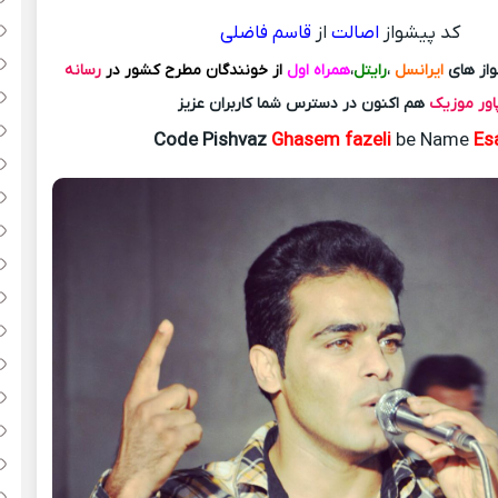
کد پیشواز
اصالت
از
قاسم فاضلی
از های
ایرانسل
،
رایتل
،
همراه اول
از خونندگان مطرح کشور در
رسانه
اور موزیک
هم اکنون در دسترس شما کاربران عزیز
Code Pishvaz
Ghasem fazeli
be Name
Esa