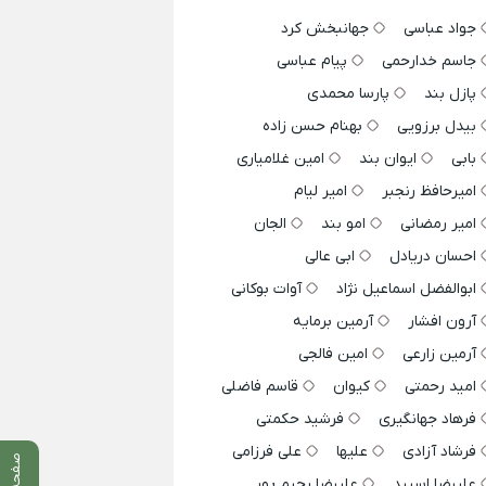
جواد عباسی
جهانبخش کرد
جاسم خدارحمی
پیام عباسی
پازل بند
پارسا محمدی
بیدل برزویی
بهنام حسن زاده
بابی
ایوان بند
امین غلامیاری
امیرحافظ رنجبر
امیر لیام
امیر رمضانی
امو بند
الجان
احسان دریادل
ابی عالی
ابوالفضل اسماعیل نژاد
آوات بوکانی
آرون افشار
آرمین برمایه
آرمین زارعی
امین فالجی
امید رحمتی
کیوان
قاسم فاضلی
فرهاد جهانگیری
فرشید حکمتی
فرشاد آزادی
علیها
علی فرزامی
صفحه قبلی
علیرضا اسپید
علیرضا رحیم پور