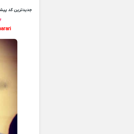
جدیدترین کد پیشو
پ
arari