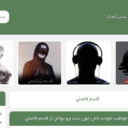
پخش آهنگ
قاسم فاضلی
د
 مواظب خودت باش جون ننت برو یواش از قاسم فاضلی
د